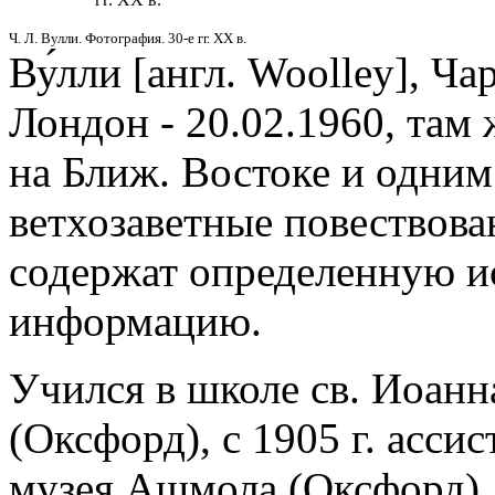
Ч. Л. Вулли. Фотография. 30-е гг. ХХ в.
Ву́лли [англ. Woolley], Ча
Лондон - 20.02.1960, там 
на Ближ. Востоке и одним
ветхозаветные повествова
содержат определенную и
информацию.
Учился в школе св. Иоанн
(Оксфорд), с 1905 г. асси
музея Ашмола (Оксфорд). 