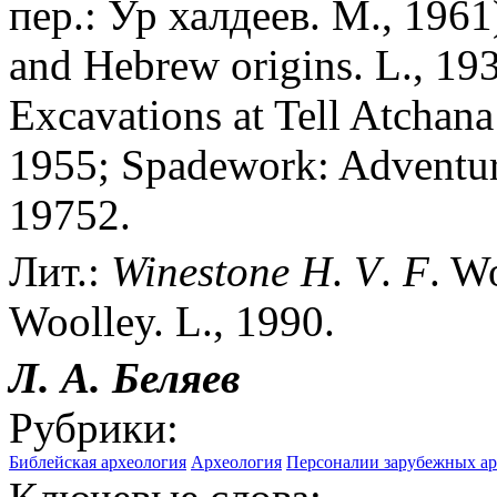
пер.: Ур халдеев. М., 1961
and Hebrew origins. L., 193
Excavations at Tell Atchana
1955; Spadework: Adventure
19752.
Лит.:
Winestone
H
.
V
.
F
. W
Woolley. L., 1990.
Л. А.
Беляев
Рубрики:
Библейская археология
Археология
Персоналии зарубежных ар