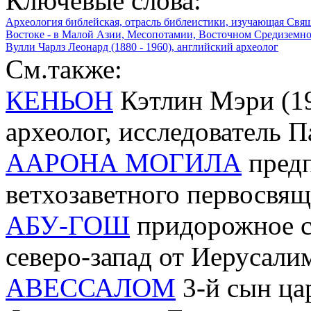
Ключевые слова:
Археология библейская, отрасль библеистики, изучающая Свя
Востоке - в Малой Азии, Месопотамии, Восточном Средиземном
Вулли Чарлз Леонард (1880 - 1960), английский археолог
См.также:
КЕНЬОН
Кэтлин Мэри (19
археолог, исследователь 
ААРОНА МОГИЛА
предп
ветхозаветного первосвя
АБУ-ГОШ
придорожное се
северо-запад от Иерусали
АВЕССАЛОМ
3-й сын ца