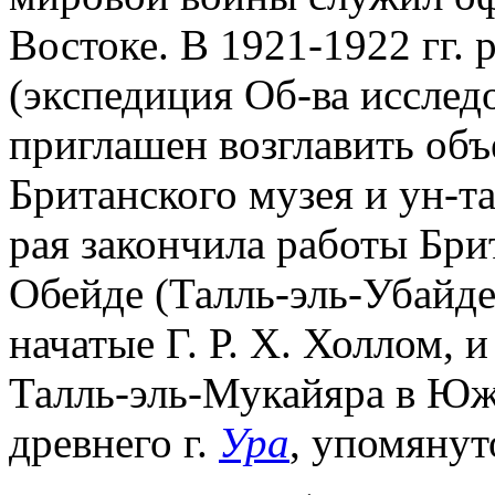
Востоке. В 1921-1922 гг. 
(экспедиция Об-ва исслед
приглашен возглавить об
Британского музея и ун-та
рая закончила работы Бри
Обейде (Талль-эль-Убайде
начатые Г. Р. Х. Холлом, 
Талль-эль-Мукайяра в Юж
древнего г.
Ура
, упомянут