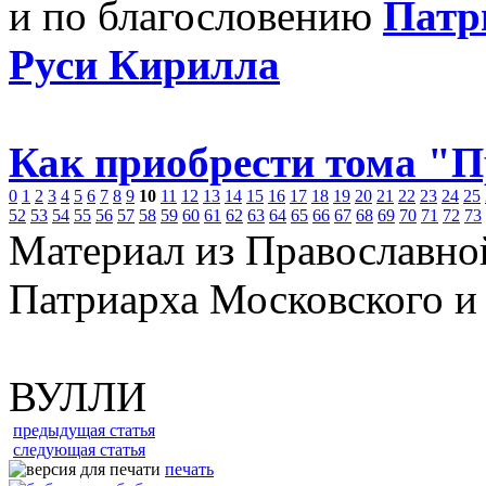
и по благословению
Патр
Руси Кирилла
Как приобрести тома "
0
1
2
3
4
5
6
7
8
9
10
11
12
13
14
15
16
17
18
19
20
21
22
23
24
25
52
53
54
55
56
57
58
59
60
61
62
63
64
65
66
67
68
69
70
71
72
73
Материал из Православно
Патриарха Московского и
ВУЛЛИ
предыдущая статья
следующая статья
печать