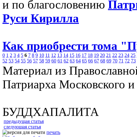
и по благословению
Патр
Руси Кирилла
Как приобрести тома "
0
1
2
3
4
5
6
7
8
9
10
11
12
13
14
15
16
17
18
19
20
21
22
23
24
25
52
53
54
55
56
57
58
59
60
61
62
63
64
65
66
67
68
69
70
71
72
73
Материал из Православно
Патриарха Московского и
БУДДХАПАЛИТА
предыдущая статья
следующая статья
печать