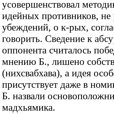
усовершенствовал методи
идейных противников, не
убеждений, о к-рых, согл
говорить. Сведение к абсу
оппонента считалось побед
мнению Б., лишено собст
(нихсвабхава), а идея ос
присутствует даже в номи
Б. назвали основоположн
мадхьямика.