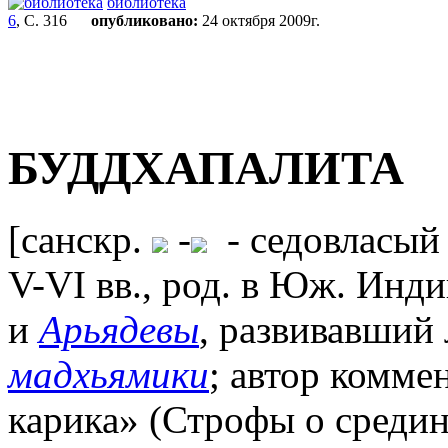
библиотека
6
, С. 316
опубликовано:
24 октября 2009г.
БУДДХАПАЛИТА
[санскр.
-
- седовласый
V-VI вв., род. в Юж. Инд
и
Арьядевы
, развивавший
мадхьямики
; автор комме
карика» (Строфы о средин