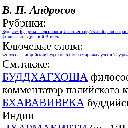
В. П. Андросов
Рубрики:
Буддизм
Буддизм. Персоналии
История зарубежной философии
философии. Древний Восток
Ключевые слова:
Философы индийские
Буддизм, одно из мировых учений
Буддх
См.также:
БУДДХАГХОША
философ
комментатор палийского 
БХАВАВИВЕКА
буддийск
Индии