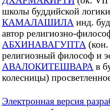
ДХАРМАКИРТИ
(ок. VII
школы буддийской логик
КАМАЛАШИЛА
инд. буд
автор религиозно-филосо
АБХИНАВАГУПТА
(кон.
религиозный философ и э
АВАЛОКИТЕШВАРА
в б
колесницы) просветленно
Электронная версия разр