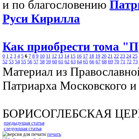
и по благословению
Патр
Руси Кирилла
Как приобрести тома "
0
1
2
3
4
5
6
7
8
9
10
11
12
13
14
15
16
17
18
19
20
21
22
23
24
25
52
53
54
55
56
57
58
59
60
61
62
63
64
65
66
67
68
69
70
71
72
73
Материал из Православно
Патриарха Московского и
БОРИСОГЛЕБСКАЯ ЦЕР
предыдущая статья
следующая статья
печать