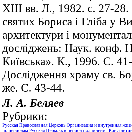
XIII вв. Л., 1982. с. 27-28
святих Бориса i Глiба у В
архитектури i монументал
дослiджень: Наук. конф. 
Киïвська». К., 1996. С. 41
Дослiдження храму св. Бор
же. С. 43-44.
Л. А.
Беляев
Рубрики:
Русская Православная Церковь
Организация и внутренняя жиз
по периодам
Русская Церковь в период подчинения Константин