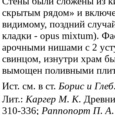
Стены были сложены из ки
скрытым рядом» и включе
видимому, поздний случа
кладки - opus mixtum). 
арочными нишами с 2 уст
свинцом, изнутри храм б
вымощен поливными плит
Ист. см. в ст.
Борис
и
Глеб
Лит.:
Каргер
М
.
К
. Древни
310-336;
Раппопорт
П
.
А