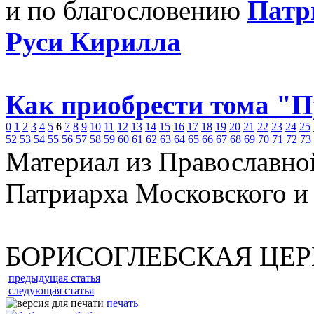
и по благословению
Патр
Руси Кирилла
Как приобрести тома "
0
1
2
3
4
5
6
7
8
9
10
11
12
13
14
15
16
17
18
19
20
21
22
23
24
25
52
53
54
55
56
57
58
59
60
61
62
63
64
65
66
67
68
69
70
71
72
73
Материал из Православно
Патриарха Московского и
БОРИСОГЛЕБСКАЯ ЦЕР
предыдущая статья
следующая статья
печать