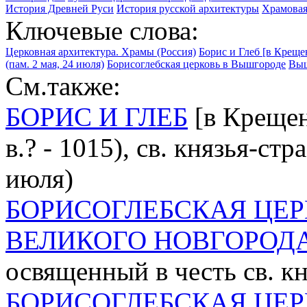
История Древней Руси
История русской архитектуры
Храмовая
Ключевые слова:
Церковная архитектура. Храмы (Россия)
Борис и Глеб [в Крещен
(пам. 2 мая, 24 июля)
Борисоглебская церковь в Вышгороде
Выш
См.также:
БОРИС И ГЛЕБ
[в Крещен
в.? - 1015), св. князья-ст
июля)
БОРИСОГЛЕБСКАЯ ЦЕР
ВЕЛИКОГО НОВГОРОД
освященный в честь св. к
БОРИСОГЛЕБСКАЯ ЦЕР