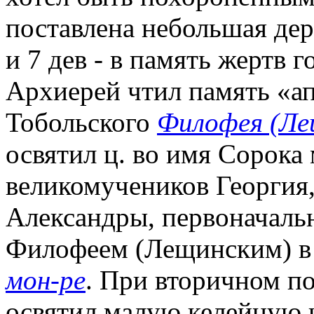
поставлена небольшая дер
и 7 дев - в память жертв г
Архиерей чтил память «а
Тобольского
Филофея (Ле
освятил ц. во имя Сорока
великомучеников Георгия
Александры, первоначаль
Филофеем (Лещинским) 
мон-ре
. При вторичном п
освятил малую келейную 