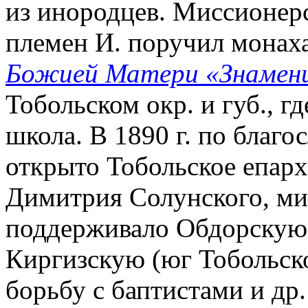
из инородцев. Миссионер
племен И. поручил мона
Божией Матери «Знамен
Тобольском окр. и губ., г
школа. В 1890 г. по благ
открыто Тобольское епарх
Димитрия Солунского, мис
поддерживало Обдорскую 
Киргизскую (юг Тобольско
борьбу с баптистами и др.