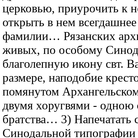
церковью, приурочить к н
открыть в нем всегдашне
фамилии… Рязанских архи
живых, по особому Сино
благолепную икону свт. В
размере, наподобие кресто
помянутом Архангельском 
двумя хоругвями - одною о
братства… 3) Напечатать 
Синодальной типографии к