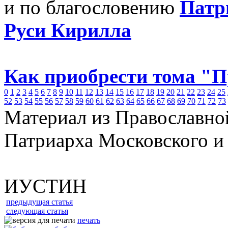
и по благословению
Патр
Руси Кирилла
Как приобрести тома "
0
1
2
3
4
5
6
7
8
9
10
11
12
13
14
15
16
17
18
19
20
21
22
23
24
25
52
53
54
55
56
57
58
59
60
61
62
63
64
65
66
67
68
69
70
71
72
73
Материал из Православно
Патриарха Московского и
ИУСТИН
предыдущая статья
следующая статья
печать