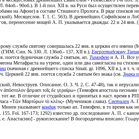
. Л. 84об.- 90об.). В 1-й пол. XII в. на Руси был осуществлен пе
рбами на Афоне) в составе Стишного Пролога. В ряде списков не
сский). Месяцеслов. Т. 1. С. 563). В древнейших Софийском и Л
в, перенесение мощей А. П. указывается дважды: 22 и 24 янв. (
 к-рому служба святому совершалась 22 янв. в церкви его имени (M
 (ГИМ. Син. № 330. Л. 136об.- 137, XII в.),
Евергетидскому Типи
 янв. поется будничная служба 2 святым, ап.
Тимофею
и А. П. Все 
еона Метафраста на утрене, один или два самогласна на стиховн
ава
(начиная с древнейшего списка Sinait. gr. 1096, XII в.), в т. 
. Церквей 22 янв. поется служба 2 святым без знака (см.
Знаки п
ский, Невоструев. Описание. О. 3. Ч. 2. С. 47-48), так и иерусал
ν ἀπόστολον ᾄσμασι τοῖς δε γεραίρω» (Тимофея апостола песньми 
 тот же. В отличие от студийских и принятых в наст. время в 
ласа «Τῶν Μαρτύρων τὸ κλέος» (Мучеников слава).
Светилен
А. П
и Минеи указывают
кондак
только ап. Тимофею, в то время как
. 155. Fol. 167-173; 1292) известно др. последование А. П. с ка
 Анастасию] - рукоплескание! В богородичны вписано: Γεωργίου 