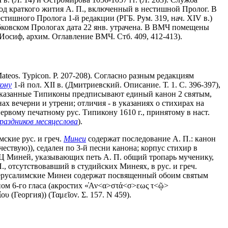
ревод краткого жития А. П., включенный в нестишной Пролог. В
стишного Пролога 1-й редакции (РГБ. Рум. 319, нач. XIV в.)
обковском Прологах дата 22 янв. утрачена. В ВМЧ помещены
Иосиф, архим. Оглавление ВМЧ. Стб. 409, 412-413).
ateos. Typicon. P. 207-208). Согласно разным редакциям
кону
1-й пол. ХII в. (Дмитриевский. Описание. Т. 1. С. 396-397),
указанные Типиконы предписывают единый канон 2 святым,
ах вечерни и утрени; отличия - в указаниях о стихирах на
ч. первому печатному рус. Типикону 1610 г., принятому в наст.
раздников месяцеслова
).
имские рус. и греч.
Минеи
содержат последование А. П.: канон
чествую)), седален по 3-й песни канона; корпус стихир в
РПЦ Миней, указывающих петь А. П. общий тропарь мученику,
., отсутствовавший в студийских Минеях, в рус. и греч.
 иерусалимские Минеи содержат посвященный обоим святым
ноном 6-го гласа (акростих «̓Αν<α>στά<σ>εως τ<ῷ>
(Георгия)) (Ταμεῖον. Σ. 157. Ν 459).