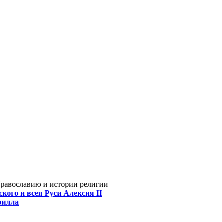
Православию и истории религии
кого и всея Руси Алексия II
рилла