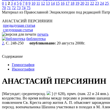
0
1
2
3
4
5
6
7
8
9
10
11
12
13
14
15
16
17
18
19
20
21
22
23
24
25
70
71
72
73
74
75
Материал из Православной Энциклопедии под редакцией Патр
АНАСТАСИЙ ПЕРСИЯНИН
предыдущая статья
следующая статья
печать
библиотека
2
, С. 248-250
опубликовано:
20 августа 2008г.
Содержание
Гимнография
Иконография
АНАСТАСИЙ ПЕРСИЯНИН
[Магундат; среднеперсид.
] († 628), прмч. (пам. 22 и 24 янв
колдовства. Во время войны между персами и ромеями шахан
появлением Св. Креста автор жития А. П. объясняет зарождени
персид. военачальника Шахина участвовал в походах в М. Азию