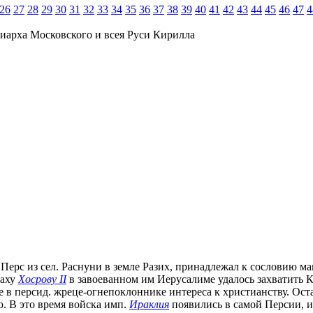
26
27
28
29
30
31
32
33
34
35
36
37
38
39
40
41
42
43
44
45
46
47
4
иарха Московского и всея Руси Кирилла
.). Перс из сел. Раснуни в земле Разих, принадлежал к сословию 
шаху
Хосрову II
в завоеванном им Иерусалиме удалось захватить К
е в персид. жреце-огнепоклоннике интереса к христианству. Ост
. В это время войска имп.
Ираклия
появились в самой Персии, 