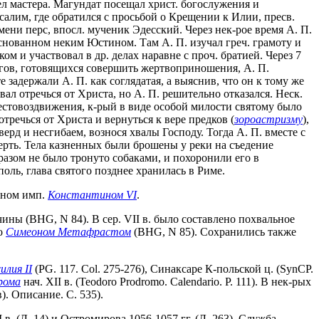
ел мастера. Магундат посещал христ. богослужения и
салим, где обратился с просьбой о Крещении к Илии, пресв.
ени перс, впосл. мученик Эдесский. Через нек-рое время А. П.
 основанном неким Юстином. Там А. П. изучал греч. грамоту и
 и участвовал в др. делах наравне с проч. братией. Через 7
агов, готовящихся совершить жертвоприношения, А. П.
е задержали А. П. как соглядатая, а выяснив, что он к тому же
ал отречься от Христа, но А. П. решительно отказался. Неск.
рестовоздвижения, к-рый в виде особой милости святому было
отречься от Христа и вернуться к вере предков (
зороастризму
),
верд и несгибаем, вознося хвалы Господу. Тогда А. П. вместе с
мерть. Тела казненных были брошены у реки на съедение
разом не было тронуто собаками, и похоронили его в
оль, глава святого позднее хранилась в Риме.
ыном имп.
Константином VI
.
ины (BHG, N 84). В сер. VII в. было составлено похвальное
но
Симеоном Метафрастом
(BHG, N 85). Сохранились также
илия II
(PG. 117. Col. 275-276), Синаксаре К-польской ц. (SynCP.
рома
нач. XII в. (Teodoro Prodromo. Calendario. P. 111). В нек-рых
). Описание. С. 535).
. (Л. 14) и Остромирова 1056-1057 гг. (Л. 263). Служба