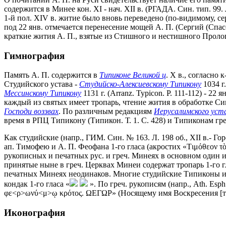
содержится в Минее кон. XI - нач. XII в. (РГАДА. Син. тип. 99
1-й пол. XIV в. житие было вновь переведено (по-видимому, се
под 22 янв. отмечается перенесение мощей А. П. (Сергий (Спа
краткие жития А. П., взятые из Стишного и нестишного Пролого
Гимнография
Память А. П. содержится в
Типиконе Великой ц
. Х в., согласно
Студийского устава -
Студийско-Алексиевскому Типикону
1034 г.
Мессинскому Типикону
1131 г. (Аrranz. Typicon. P. 111-112) - 22
каждый из святых имеет тропарь, чтение жития в обработке Сим
Господи воззвах
. По различным редакциям
Иерусалимского уст
время в РПЦ Типикону (Типикон. Т. 1. С. 428) и Типиконам греч
Как студийские (напр., ГИМ. Син. № 163. Л. 198 об., XII в.- Гор
ап. Тимофею и А. П. Феофана 1-го гласа (акростих «Tιμόθεον τὸ
рукописных и печатных рус. и греч. Минеях в основном один и
принятые ныне в греч. Церквах Минеи содержат тропарь 1-го г
печатных Минеях неодинаков. Многие студийские Типиконы 
кондак 1-го гласа «
». По греч. рукописям (напр., Ath. Esph
φε<ρ>ωνύ<μ>ῳ κρότος. ΩΕΓΩΡ» (Носящему имя Воскресения [т. е.
Иконография