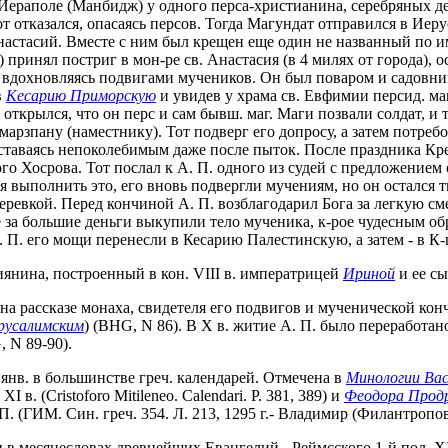
. Иераполе (Манбидж) у одного перса-христианина, серебряных д
т отказался, опасаясь персов. Тогда Магундат отправился в Иеру
настасий. Вместе с ним был крещен еще один не названный по им
) принял постриг в мон-ре св. Анастасия (в 4 милях от города),
вдохновляясь подвигами мучеников. Он был поваром и садовником
в
Кесарию Приморскую
и увидев у храма св. Евфимии персид. м
открылся, что он перс и сам бывш. маг. Маги позвали солдат, и т
арзпану (наместнику). Тот подверг его допросу, а затем потребов
 оставаясь непоколебимым даже после пыток. После праздника К
ого Хосрова. Тот послал к А. П. одного из судей с предложением 
ся выполнить это, его вновь подвергли мучениям, но он остался т
веревкой. Перед кончиной А. П. возблагодарил Бога за легкую с
е за большие деньги выкупили тело мученика, к-рое чудесным об
 П. его мощи перенесли в Кесарию Палестинскую, а затем - в К-п
янина, построенный в кон. VIII в. императрицей
Ириной
и ее с
на рассказе монаха, свидетеля его подвигов и мученической конч
русалимским
) (BHG, N 86). В X в. житие А. П. было переработа
 N 89-90).
 янв. в большинстве греч. календарей. Отмечена в
Минологии Вас
XI в. (Cristoforo Mitileneo. Calendari. P. 381, 389) и
Феодора Прод
. (ГИМ. Син. греч. 354. Л. 213, 1295 г.- Владимир (Филантропов
в месяцесловах древнейших Евангелий - Реймсского 1-й пол. XI в