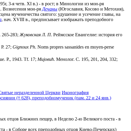
r, 3-я четв. XI в.) - в рост; в Минологии из мон-ря
а ц. Вознесения мон-ря
Дечаны
(Югославия, Косово и Метохия),
- сцена мученичества святого: удушение и усечение главы, на
а
, нач. XVIII в., предписывает изображать преподобного
. 265-283;
Жуковская
Л
.
П
. Реймсское Евангелие: история его
. P. 27;
Gignoux
Ph
. Noms propres sassanides en moyen-perse
que. P., 1943. Tf. 17;
Миjовић
. Менолог. C. 195, 201, 204, 332;
Святые неразделенной Церкви
Иконография
иянин († 628), преподобномученик (пам. 22 и 24 янв.)
ных отцов Ближних пещер, в Неделю 2-ю Великого поста - в
оста - в Соборе всех преподобных отцов Киево-Печерских)