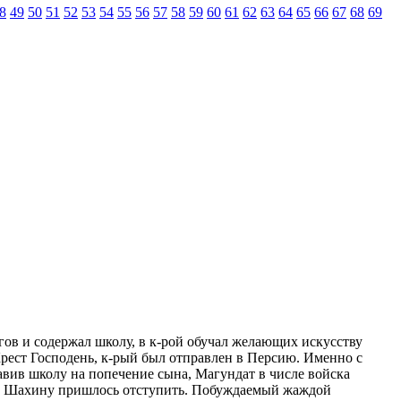
8
49
50
51
52
53
54
55
56
57
58
59
60
61
62
63
64
65
66
67
68
69
магов и содержал школу, в к-рой обучал желающих искусству
рест Господень, к-рый был отправлен в Персию. Именно с
авив школу на попечение сына, Магундат в числе войска
и Шахину пришлось отступить. Побуждаемый жаждой