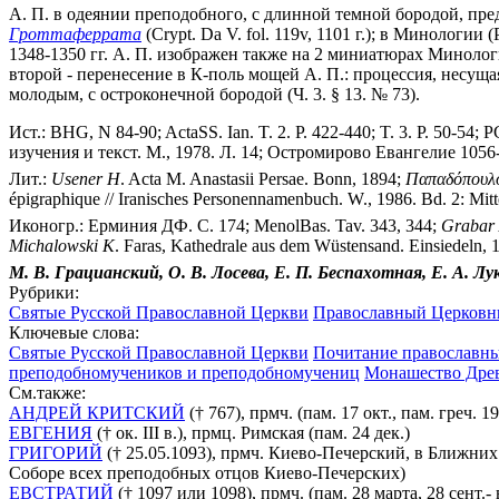
А. П. в одеянии преподобного, с длинной темной бородой, предст
Гроттаферрата
(Crypt. Da V. fol. 119v, 1101 г.); в Минологии 
1348-1350 гг. А. П. изображен также на 2 миниатюрах Минология 
второй - перенесение в К-поль мощей А. П.: процессия, несуща
молодым, с остроконечной бородой (Ч. 3. § 13. № 73).
Ист.: BHG, N 84-90; ActaSS. Ian. T. 2. P. 422-440; T. 3. P. 50-54; 
изучения и текст. М., 1978. Л. 14; Остромирово Евангелие 1056-1
Лит.:
Usener
H
. Acta M. Anastasii Persae. Bonn, 1894;
Παπαδόπουλ
épigraphique // Iranisches Personennamenbuch. W., 1986. Bd. 2: Mitte
Иконогр.: Ерминия ДФ. С. 174; MenolBas. Tav. 343, 344;
Grabar
Michalowski
K
. Faras, Kathedrale aus dem Wüstensand. Einsiedeln, 1
М. В. Грацианский,
О. В. Лосева,
Е. П. Беспахотная,
Е. А. Лу
Рубрики:
Святые Русской Православной Церкви
Православный Церковны
Ключевые слова:
Святые Русской Православной Церкви
Почитание православны
преподобномучеников и преподобномучениц
Монашество Дре
См.также:
АНДРЕЙ КРИТСКИЙ
(† 767), прмч. (пам. 17 окт., пам. греч. 19,
ЕВГЕНИЯ
(† ок. III в.), прмц. Римская (пам. 24 дек.)
ГРИГОРИЙ
(† 25.05.1093), прмч. Киево-Печерский, в Ближних
Соборе всех преподобных отцов Киево-Печерских)
ЕВСТРАТИЙ
(† 1097 или 1098), прмч. (пам. 28 марта, 28 сен