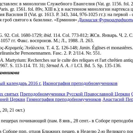
авлен: в минологии Служебного Евангелия (Vat. gr. 1156. fol. 295
(Paris. gr. 1561. fol. 89v, XIII в.); в настенном минологии нартекс
Василия II (Vat. gr. 1613. P. 343, 344, 976-1025 гг.): на первой 
я гроб святого к базилике. «Ерминия»
Дионисия Фурноаграфиот
PG. 92. Col. 1680-1729;
ibid
. 114. Col. 773-812; ЖСв. Январь. Ч. 2. С
057 гг. Факс. воспроизв. М.; Л., 1988. Л. 263.
ος-Κεραμεύς
. ̓Ανάλεκτα. Τ. 4. Σ. 126-148;
Janin
. Églises et monastères
liranische Personennamen. Fasс. 2. P. 2/114. Nr. 551.
A
. Martyrium: Recherches sur le culte des reliques et l'art chrétien anti
967. S. 113-114. Tf. 31;
Strnad
A
.
A
. // LCI. Bd. 5. Sp. 135-136.
ковникова
й календарь 2016 г.
Иконография преподобномучеников
х святых
Преподобномученики Русской Православной Церкви
вней Церкви
Гимнография преподобномучеников
Анастасий Перс
 20, 21 окт.)
 пещерах почивающий (пам. 8 янв., 28 сент.- в Соборе преподоб
т.- в Соборе прп. отцов Ближних пещер, в Неделю 2-ю Великого п