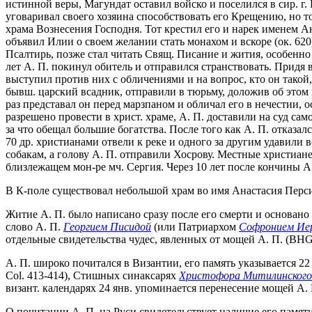
истинной веры, Магундат оставил войско и поселился в сир. г
уговаривал своего хозяина способствовать его Крещению, но то
храма Вознесения Господня. Тот крестил его и нарек именем А
объявил Илии о своем желании стать монахом и вскоре (ок. 620
Псалтирь, позже стал читать Свящ. Писание и жития, особенно 
лет А. П. покинул обитель и отправился странствовать. Придя 
выступил против них с обличениями и на вопрос, кто он такой, 
бывш. царский всадник, отправили в тюрьму, доложив об этом м
раз представал он перед марзпаном и обличал его в нечестии,
разрешено провести в христ. храме, А. П. доставили на суд сам
за что обещал большие богатства. После того как А. П. отказал
70 др. христианами отвели к реке и одного за другим удавили 
собакам, а голову А. П. отправили Хосрову. Местные христиан
близлежащем мон-ре мч. Сергия. Через 10 лет после кончины А.
В К-поле существовал небольшой храм во имя Анастасия Перси
Житие А. П. было написано сразу после его смерти и основано 
слово А. П.
Георгием Писидой
(или Патриархом
Софронием Ие
отдельные свидетельства чудес, явленных от мощей А. П. (BHG,
А. П. широко почитался в Византии, его память указывается 22
Col. 413-414), Стишных синаксарях
Христофора Митилинского
визант. календарях 24 янв. упоминается перенесение мощей А. П
О почитании А. П. на Руси свидетельствует наличие его памяти 