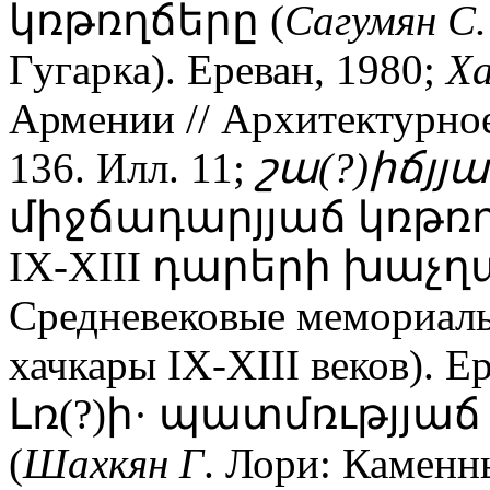
կռթռղճերը (
Сагумян С.
Гугарка). Ереван, 1980;
Ха
Армении // Архитектурное 
136. Илл. 11;
շա(?)իճյյա
միջճադարյյաճ կռթռղ
IX-XIII դարերի խաչղ
Средневековые мемориал
хачкары IX-XIII веков). Е
Լռ(?)ի· պատմռւթյյա
(
Шахкян Г
. Лори: Каменн