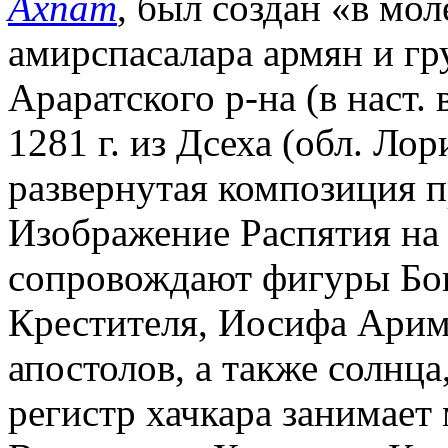
Ахпат
, был создан «в мол
амирспасалара армян и гру
Араратского р-на (в наст.
1281 г. из Дсеха (обл. Лор
развернутая композиция п
Изображение Распятия на 
сопровождают фигуры Бог
Крестителя, Иосифа Арим
апостолов, а также солнца
регистр хачкара занимае