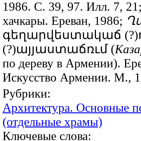
1986. С. 39, 97. Илл. 7, 21
хачкары. Ереван, 1986;
Ղ
գեղարվեստակաճ (?)ռ
(?)այյաստաճռւմ (
Каза
по дереву в Армении). Ер
Искусство Армении. М., 19
Рубрики:
Архитектура. Основные п
(отдельные храмы)
Ключевые слова: