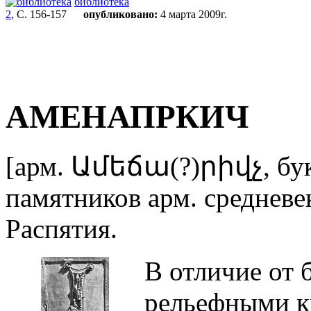
библиотека
2
, С. 156-157
опубликовано:
4 марта 2009г.
АМЕНАПРКИЧ
[арм. Ամեճա(?)րիվչ, букв
памятников арм. средневе
Распятия.
В отличие от 
рельефными кр