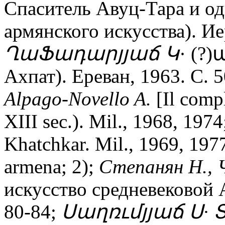
Спаситель Авуц-Тара и о
армянского искусства). И
ՂաՖադարյյաճ Կ
· (?
Ахпат). Ереван, 1963. С. 5
Alpago-Novello A.
[Il comp
XIII sec.). Mil., 1968, 197
Khatchkar. Mil., 1969, 1977
armena; 2);
Степанян Н., 
искусство средневековой А
80-84;
Սաղռւմյյաճ Ս· 