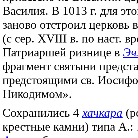
Василия. В 1013 г. для э
заново отстроил церковь в
(с сер. XVIII в. по наст. 
Патриаршей ризнице в
Эч
фрагмент святыни предста
предстоящими св. Иосиф
Никодимом».
Сохранились 4
хачкара
(р
крестные камни) типа А.: 