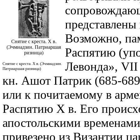
сопровождающ
представлены 
Возможно, пам
Снятие с креста. X в.
(Эчмиадзин. Патриаршая
Распятию (упо
ризница)
Левонда», VII 
Снятие с креста. X в. (Эчмиадзин.
Патриаршая ризница)
кн. Ашот Патрик (685-689)
или к почитаемому в арм
Распятию Х в. Его происх
апостольскими временами
привезено из Византии ца