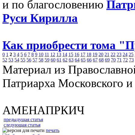
и по благословению
Патр
Руси Кирилла
Как приобрести тома "
0
1
2
3
4
5
6
7
8
9
10
11
12
13
14
15
16
17
18
19
20
21
22
23
24
25
52
53
54
55
56
57
58
59
60
61
62
63
64
65
66
67
68
69
70
71
72
73
Материал из Православно
Патриарха Московского и
АМЕНАПРКИЧ
предыдущая статья
следующая статья
печать