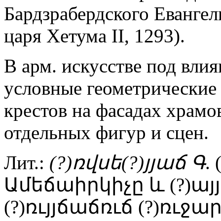
Бардзрабердского Евангел
царя Хетума II, 1293).
В арм. искусстве под вли
условные геометрические
крестов на фасадах храм
отдельных фигур и сцен.
Лит.:
(?)ռվսե(?)յյաճ Գ
.
Ամեճաիրկիչը և (?)ա
(?)ռւյյճաճռւճ (?)ռւջ