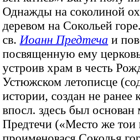
Однажды на соколиной охо
деревом на Сокольей горе
св.
Иоанн Предтеча
и пов
посвященную ему церковь
устроив храм в честь Рож
Устюжском летописце (со
истории, создан не ранее 
впосл. здесь был основан 
Предтечи («Место же тои 
проименовася Соколья гор