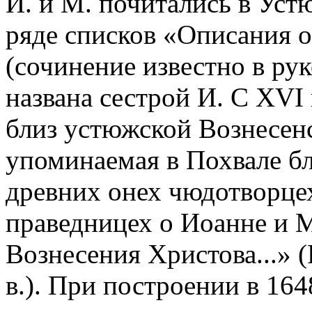
И. и М. почитались в Уст
ряде списков «Описания 
(сочинение известно в ру
названа сестрой И. С XVI 
близ устюжской Вознесенс
упоминаемая в Похвале б
древних онех чюдотворцех
праведницех о Иоанне и 
Вознесения Христова...» 
в.). При построении в 164