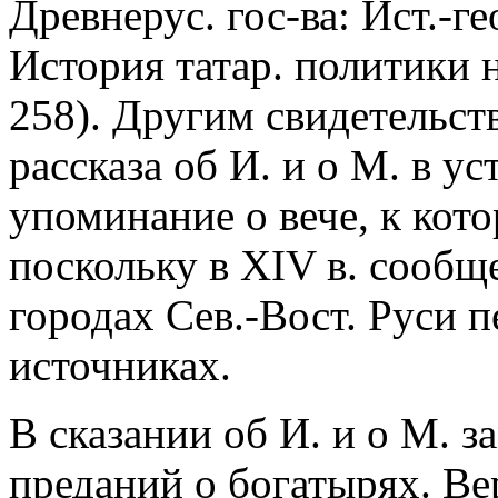
Древнерус. гос-ва: Ист.-г
История татар. политики н
258). Другим свидетельст
рассказа об И. и о М. в у
упоминание о вече, к кот
поскольку в XIV в. сообщ
городах Сев.-Вост. Руси п
источниках.
В сказании об И. и о М. 
преданий о богатырях. Вер