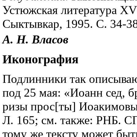
Устюжская литература XVI-
Сыктывкар, 1995. С. 34-38
А. Н.
Власов
Иконография
Подлинники так описываю
под 25 мая: «Иоанн сед, б
ризы прос[ты] Иоакимовы
Л. 165; см. также: РНБ. СП
тому же тексту может быть