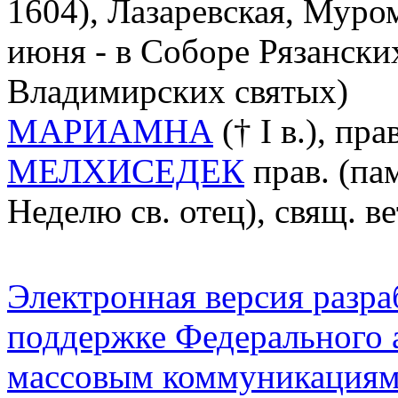
1604), Лазаревская, Муромс
июня - в Соборе Рязански
Владимирских святых)
МАРИАМНА
(† I в.), пра
МЕЛХИСЕДЕК
прав. (пам
Неделю св. отец), свящ. в
Электронная версия разр
поддержке Федерального а
массовым коммуникация