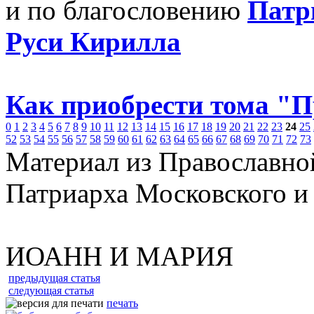
и по благословению
Патр
Руси Кирилла
Как приобрести тома "
0
1
2
3
4
5
6
7
8
9
10
11
12
13
14
15
16
17
18
19
20
21
22
23
24
25
52
53
54
55
56
57
58
59
60
61
62
63
64
65
66
67
68
69
70
71
72
73
Материал из Православно
Патриарха Московского и
ИОАНН И МАРИЯ
предыдущая статья
следующая статья
печать