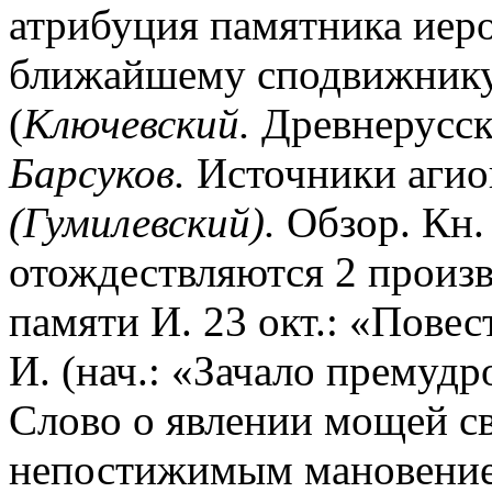
атрибуция памятника иер
ближайшему сподвижнику
(
Ключевский.
Древнерусски
Барсуков.
Источники агио
(Гумилевский).
Обзор. Кн. 
отождествляются 2 произ
памяти И. 23 окт.: «Повес
И. (нач.: «Зачало премудр
Слово о явлении мощей св
непостижимым мановени