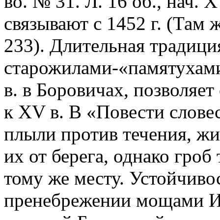
во. № 31. Л. 16 об., нач. 
связывают с 1452 г. (Там ж
233). Длительная традици
старожилами-«памятухами
в. в Боровичах, позволяет
к XV в. В «Повести словес
плыли против течения, жи
их от берега, однако гро
тому же месту. Устойчиво
пренебрежении мощами И.