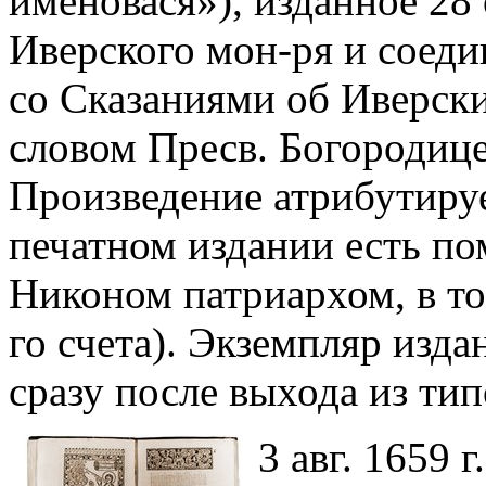
именовася»), изданное 28 
Иверского мон-ря и соеди
со Сказаниями об Иверск
словом Пресв. Богородице 
Произведение атрибутиру
печатном издании есть п
Никоном патриархом, в то
го счета). Экземпляр изд
сразу после выхода из ти
3 авг. 1659 