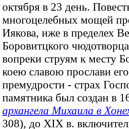
октября в 23 день. Повест
многоцелебных мощей пре
Иякова, иже в пределех В
Боровитцкого чюдотворца
вопреки струям к месту Б
коею славою прослави его 
премудрости - страх Госп
памятника был создан в 16
архангела Михаила в Хон
308), до XIX в. включител