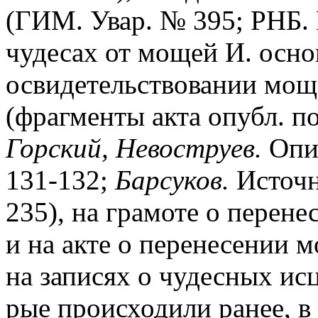
(ГИМ. Увар. № 395; РНБ. 
чудесах от мощей И. осно
освидетельствовании моще
(фрагменты акта опубл. п
Горский, Невоструев.
Опис
131-132;
Барсуков.
Источн
235), на грамоте о перенес
и на акте о перенесении мо
на записях о чудесных исц
рые происходили ранее, в 