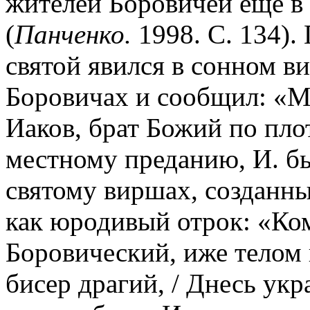
жителей Боровичей еще в
(
Панченко.
1998. С. 134).
святой явился в сонном в
Боровичах и сообщил: «М
Иаков, брат Божий по пло
местному преданию, И. б
святому виршах, созданных
как юродивый отрок: «Ком
Боровический, иже телом 
бисер драгий, / Днесь укр