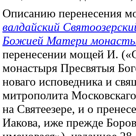
Описанию перенесения мощ
валдайский Святоозерски
Божией Матери монаст
перенесении мощей И. («С
монастыря Пресвятыя Бог
новаго исповедника и св
митрополита Московскаго 
на Святеезере, и о прене
Иакова, иже прежде Боров