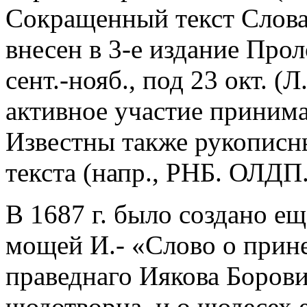
Сокращенный текст Слова
внесен в 3-е издание Прол
сент.-нояб., под 23 окт. (Л
активное участие приним
Известны также рукописн
текста (напр., РНБ. ОЛДП. 
В 1687 г. было создано е
мощей И.-
«Слово о прин
праведнаго Иякова Борови
чюдотворца, и о чюдесех е