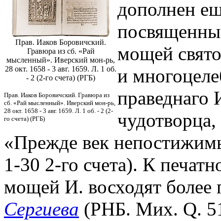
дополнен ещ
посвященным
Прав. Иаков Боровичский.
мощей свято
Гравюра из сб. «Рай
мысленный». Иверский мон-рь,
28 окт. 1658 - 3 авг. 1659. Л. 1 об.
и многоцеле
- 2 (2-го счета) (РГБ)
праведнаго 
Прав. Иаков Боровичский. Гравюра из
сб. «Рай мысленный». Иверский мон-рь,
28 окт. 1658 - 3 авг. 1659. Л. 1 об. - 2 (2-
чудотворца, 
го счета) (РГБ)
«Прежде век непостижим
1-30 2-го счета). К печат
мощей И. восходят более 
Сергиева
(РНБ. Мих. Q. 515