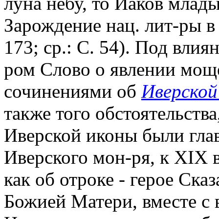
луна небу, то Иаков млады
Зарождение нац. лит-ры в С
173; ср.: С. 54). Под вли
ром Слово о явлении моще
сочинениями об
Иверской
также того обстоятельства
Иверской иконы были гла
Иверского мон-ря, к XIX 
как об отроке - герое Ска
Божией Матери, вместе с 