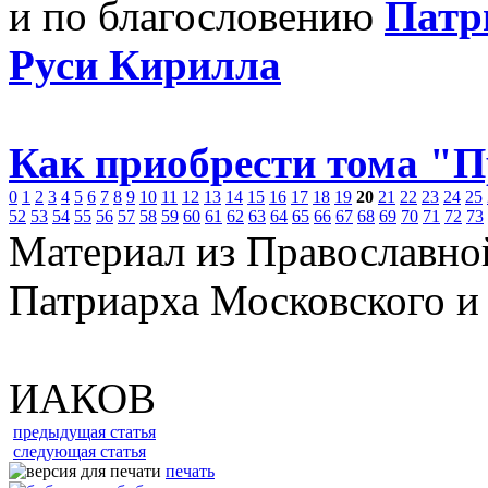
и по благословению
Патр
Руси Кирилла
Как приобрести тома "
0
1
2
3
4
5
6
7
8
9
10
11
12
13
14
15
16
17
18
19
20
21
22
23
24
25
52
53
54
55
56
57
58
59
60
61
62
63
64
65
66
67
68
69
70
71
72
73
Материал из Православно
Патриарха Московского и
ИАКОВ
предыдущая статья
следующая статья
печать