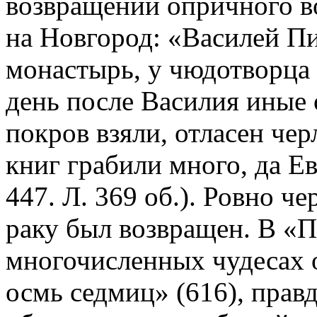
возвращении опричного в
на Новгород: «Василей П
монастырь, у чюдотворца И
день после Василия иные
покров взяли, отласен чер
книг грабили много, да Е
447. Л. 369 об.). Ровно че
раку был возвращен. В «По
многочисленных чудесах 
осмь седмиц» (616), правд