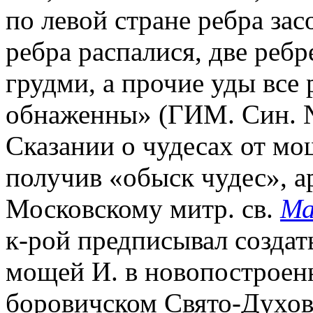
по левой стране ребра зас
ребра распалися, две реб
грудми, а прочие уды все 
обнаженны» (ГИМ. Син. № 
Сказании о чудесах от мо
получив «обыск чудес», а
Московскому митр. св.
Ма
к-рой предписывал создат
мощей И. в новопостроен
боровичском Свято-Духов