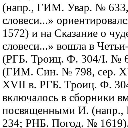
(напр., ГИМ. Увар. № 633,
словеси...» ориентировалс
1572) и на Сказание о чу
словеси...» вошла в Четьи
(РГБ. Троиц. Ф. 304/I. № 
(ГИМ. Син. № 798, сер. XV
XVII в. РГБ. Троиц. Ф. 30
включалось в сборники вм
посвященными И. (напр.,
234; РНБ. Погод. № 1619)