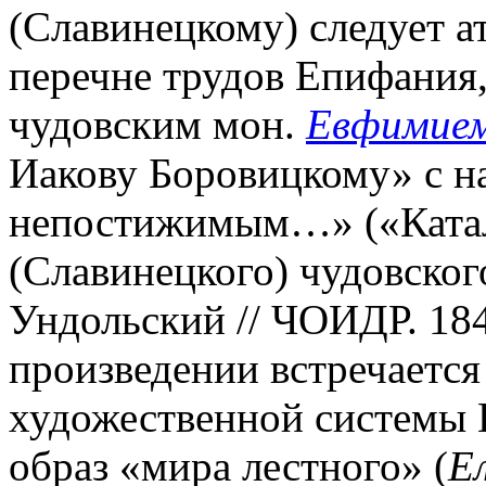
(Славинецкому) следует ат
перечне трудов Епифания,
чудовским мон.
Евфимие
Иакову Боровицкому» с н
непостижимым…» («Катал
(Славинецкого) чудовског
Ундольский // ЧОИДР. 1846
произведении встречаетс
художественной системы 
образ «мира лестного» (
Е