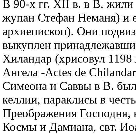
В 90-х гг. XII в. в В. жил
жупан Стефан Неманя) и ег
архиепископ). Они подвиз
выкуплен принадлежавши
Хиландар (хрисовул 1198 г
Ангела -Actes de Chilandar
Симеона и Саввы в В. был
келлии, параклисы в чест
Преображения Господня, в
Космы и Дамиана, свт. Иоа