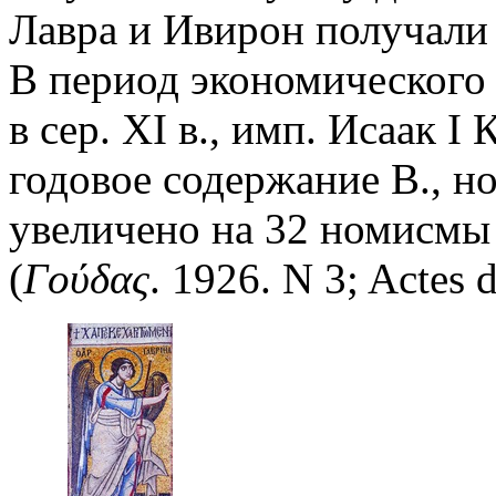
Лавра и Ивирон получали 
В период экономического
в сер. XI в., имп. Исаак 
годовое содержание В., но
увеличено на 32 номисмы (
(
Γούδας
.
1926. N 3; Actes d