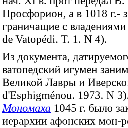
нач. XI в. прот передал В
Просфорион, а в 1018 г.- 
граничащие с владениями 
de Vatopédi. T. 1. N 4).
Из документа, датируемого 
ватопедский игумен заним
Великой Лавры и Иверског
d'Esphigménou. 1973. N 3
Мономаха
1045 г. было за
иерархии афонских мон-ре