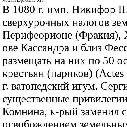
Мозаика кафоликона. XI в.
В 1080 г. имп. Никифор II
сверхурочных налогов зем
Перифеорионе (Фракия), Х
ове Кассандра и близ Фес
размещать на них по 50 о
крестьян (париков) (Actes 
г. ватопедский игум. Сер
существенные привилегии 
Комнина, к-рый заменил 
освобождением земельных