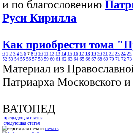
и по благословению
Патр
Руси Кирилла
Как приобрести тома "
0
1
2
3
4
5
6
7
8
9
10
11
12
13
14
15
16
17
18
19
20
21
22
23
24
25
52
53
54
55
56
57
58
59
60
61
62
63
64
65
66
67
68
69
70
71
72
73
Материал из Православно
Патриарха Московского и
ВАТОПЕД
предыдущая статья
следующая статья
печать