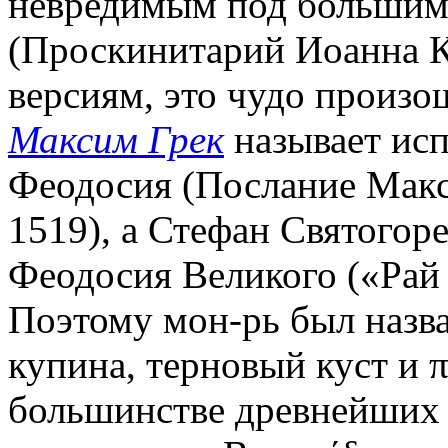
невредимым под большим
(Проскинитарий Иоанна К
версиям, это чудо произо
Максим Грек
называет исп
Феодосия (Послание Макси
1519), а Стефан Святогор
Феодосия Великого («Рай
Поэтому мон-рь был назван
купина, терновый куст и πα
большинстве древнейших 