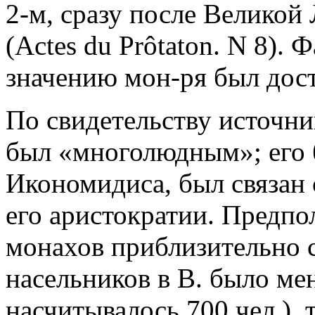
2-м, сразу после Великой
(Actes du Prôtaton. N 8). 
значению мон-ря был дост
По свидетельству источник
был «многолюдным»; его 
Икономидиса, был связан 
его аристократии. Предпо
монахов приблизительно с
насельников в В. было ме
насчитывалось 700 чел.), 