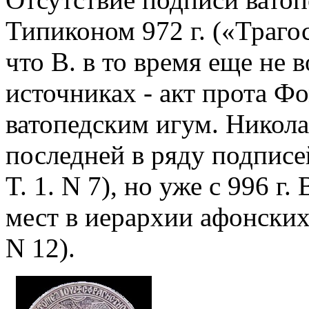
Типиконом 972 г. («Траго
что В. в то время еще не 
источниках - акт прота Ф
ватопедским игум. Никола
последней в ряду подписей
T. 1. N 7), но уже с 996 г
мест в иерархии афонских 
N 12).