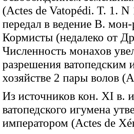
(Actes de Vatopédi. T. 1. N
передал в ведение В. мон-
Кормисты (недалеко от Др
Численность монахов увел
разрешения ватопедским 
хозяйстве 2 пары волов (Ac
Из источников кон. XI в. 
ватопедского игумена утв
императором (Actes de Xén