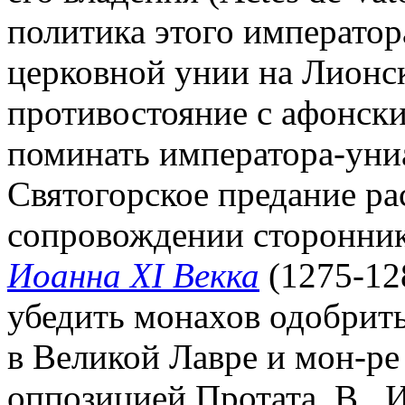
политика этого император
церковной унии на Лионск
противостояние с афонск
поминать императора-униа
Святогорское предание ра
сопровождении сторонник
Иоанна XI Векка
(1275-12
убедить монахов одобрить
в Великой Лавре и мон-ре
оппозицией Протата, В., 