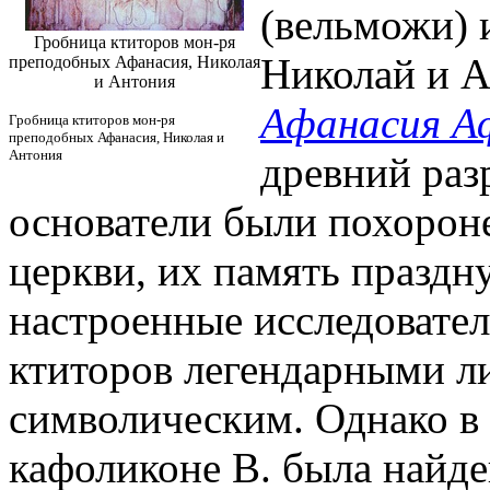
(вельможи) 
Гробница ктиторов мон-ря
Николай и А
преподобных Афанасия, Николая
и Антония
Афанасия А
Гробница ктиторов мон-ря
преподобных Афанасия, Николая и
Антония
древний раз
основатели были похорон
церкви, их память праздн
настроенные исследовател
ктиторов легендарными ли
символическим. Однако в 
кафоликоне В. была найде