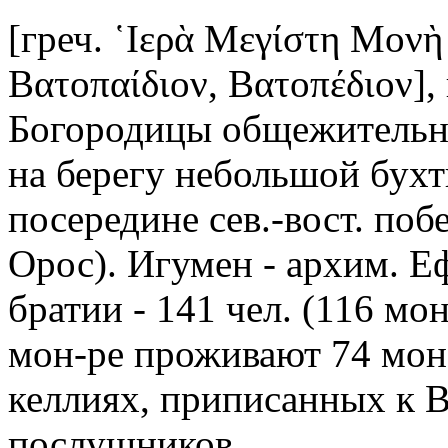
[греч. ῾Ιερὰ Μεγίστη Μονὴ
Βατοπαίδιον, Βατοπέδιον],
Богородицы общежительн
на берегу небольшой бух
посередине сев.-вост. по
Орос). Игумен - архим. Е
братии - 141 чел. (116 мо
мон-ре проживают 74 мон
келлиях, приписанных к В.
послушников.