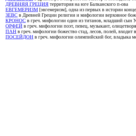
ДРЕВНЯЯ ГРЕЦИЯ
территория на юге Балканского п-ова
ЕВГЕМЕРИЗМ
[эвгемеризм], одна из первых в истории кон
ЗЕВС
в Древней Греции религии и мифологии верховное боже
КРОНОС
в греч. мифологии один из титанов, младший сын У
ОРФЕЙ
в греч. мифологии поэт, певец, музыкант, олицетвор
ПАН
в греч. мифологии божество стад, лесов, полей, входит
ПОСЕЙДОН
в греч. мифологии олимпийский бог, владыка м