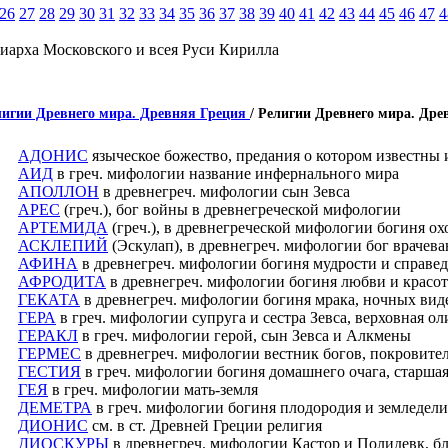
26
27
28
29
30
31
32
33
34
35
36
37
38
39
40
41
42
43
44
45
46
47
4
иарха Московского и всея Руси Кирилла
лигии Древнего мира. Древняя Греция
/ Религии Древнего мира. Др
АДОНИС
языческое божество, предания о котором известны 
АИД
в греч. мифологии название инфернального мира
АПОЛЛОН
в древнегреч. мифологии сын Зевса
АРЕС
(греч.), бог войны в древнегреческой мифологии
АРТЕМИДА
(греч.), в древнегреческой мифологии богиня ох
АСКЛЕПИЙ
(Эскулап), в древнегреч. мифологии бог врачева
АФИНА
в древнегреч. мифологии богиня мудрости и справе
АФРОДИТА
в древнегреч. мифологии богиня любви и красо
ГЕКАТА
в древнегреч. мифологии богиня мрака, ночных вид
ГЕРА
в греч. мифологии супруга и сестра Зевса, верховная о
ГЕРАКЛ
в греч. мифологии герой, сын Зевса и Алкмены
ГЕРМЕС
в древнегреч. мифологии вестник богов, покровите
ГЕСТИЯ
в греч. мифологии богиня домашнего очага, старшая
ГЕЯ
в греч. мифологии мать-земля
ДЕМЕТРА
в греч. мифологии богиня плодородия и земледели
ДИОНИС
см. в ст. Древней Греции религия
ДИОСКУРЫ
в древнегреч. мифологии Кастор и Полидевк, бл