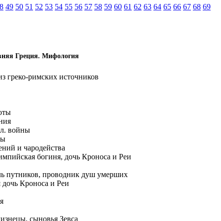
8
49
50
51
52
53
54
55
56
57
58
59
60
61
62
63
64
65
66
67
68
69
евняя Греция. Мифология
из греко-римских источников
оты
ния
дл. войны
ты
ений и чародейства
лимпийская богиня, дочь Кроноса и Реи
ль путников, проводник душ умерших
 дочь Кроноса и Реи
я
изнецы, сыновья Зевса