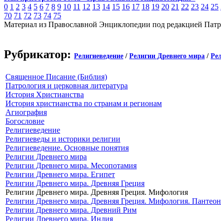
0
1
2
3
4
5
6
7
8
9
10
11
12
13
14
15
16
17
18
19
20
21
22
23
24
25
70
71
72
73
74
75
Материал из Православной Энциклопедии под редакцией Патр
Рубрикатор:
Религиеведение
/
Религии Древнего мира
/
Ре
Священное Писание (Библия)
Патрология и церковная литература
История Христианства
История христианства по странам и регионам
Агиография
Богословие
Религиеведение
Религиеведы и историки религии
Религиеведение. Основные понятия
Религии Древнего мира
Религии Древнего мира. Месопотамия
Религии Древнего мира. Египет
Религии Древнего мира. Древняя Греция
Религии Древнего мира. Древняя Греция. Мифология
Религии Древнего мира. Древняя Греция. Мифология. Пантеон
Религии Древнего мира. Древний Рим
Религии Древнего мира. Индия