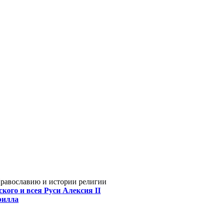
Православию и истории религии
кого и всея Руси Алексия II
рилла