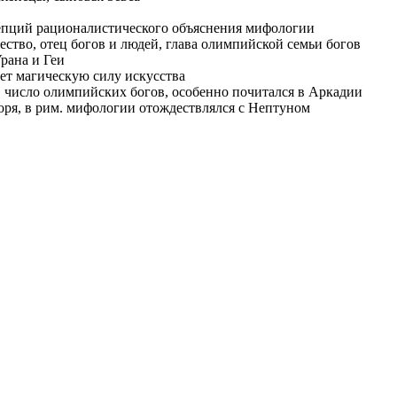
цепций рационалистического объяснения мифологии
ство, отец богов и людей, глава олимпийской семьи богов
рана и Геи
яет магическую силу искусства
 в число олимпийских богов, особенно почитался в Аркадии
оря, в рим. мифологии отождествлялся с Нептуном