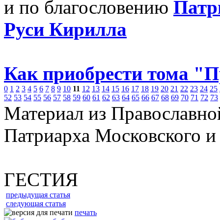
и по благословению
Патр
Руси Кирилла
Как приобрести тома "
0
1
2
3
4
5
6
7
8
9
10
11
12
13
14
15
16
17
18
19
20
21
22
23
24
25
52
53
54
55
56
57
58
59
60
61
62
63
64
65
66
67
68
69
70
71
72
73
Материал из Православно
Патриарха Московского и
ГЕСТИЯ
предыдущая статья
следующая статья
печать