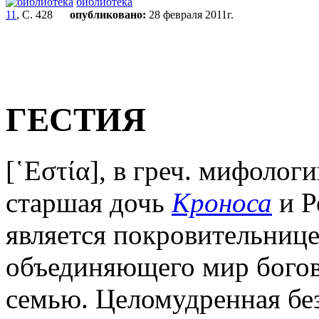
библиотека
11
, С. 428
опубликовано:
28 февраля 2011г.
ГЕСТИЯ
[῾Εστία], в греч. мифолог
старшая дочь
Кроноса
и Р
является покровительнице
объединяющего мир богов
семью. Целомудренная без