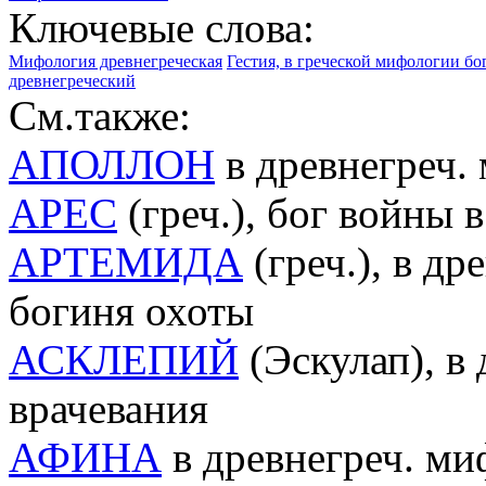
Ключевые слова:
Мифология древнегреческая
Гестия, в греческой мифологии бо
древнегреческий
См.также:
АПОЛЛОН
в древнегреч.
АРЕС
(греч.), бог войны 
АРТЕМИДА
(греч.), в д
богиня охоты
АСКЛЕПИЙ
(Эскулап), в
врачевания
АФИНА
в древнегреч. ми