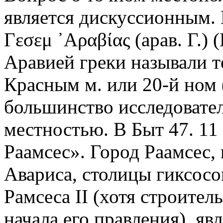
является дискуссионным. 
Γεσεμ ᾿Αραβίας (арав. Г.) 
Аравией греки называли 
Красным м. или 20-й ном 
большинство исследовател
местностью. В Быт 47. 11 
Раамсес». Город Раамсес,
Авариса, столицы гиксосо
Рамсеса II (хотя строител
начала его правления), яв