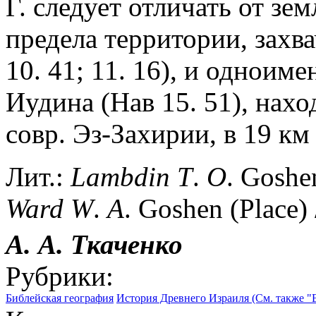
Г. следует отличать от зе
предела территории, зах
10. 41; 11. 16), и одноиме
Иудина (Нав 15. 51), нахо
совр. Эз-Захирии, в 19 км
Лит.:
Lambdin
T
.
O
. Goshen
Ward
W
.
A
. Goshen (Place) 
А. А.
Ткаченко
Рубрики:
Библейская география
История Древнего Израиля (См. также "