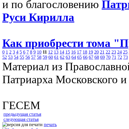
и по благословению
Патр
Руси Кирилла
Как приобрести тома "
0
1
2
3
4
5
6
7
8
9
10
11
12
13
14
15
16
17
18
19
20
21
22
23
24
25
52
53
54
55
56
57
58
59
60
61
62
63
64
65
66
67
68
69
70
71
72
73
Материал из Православно
Патриарха Московского и
ГЕСЕМ
предыдущая статья
следующая статья
печать