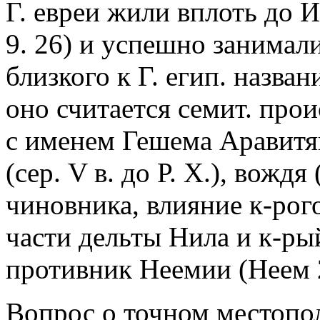
Г. евреи жили вплоть до И
9. 26) и успешно занимал
близкого к Г. егип. назва
оно считается семит. прои
с именем Гешема Аравитян
(сер. V в. до Р. Х.), вождя
чиновника, влияние к-рог
части дельты Нила и к-ры
противник Неемии (Неем 2. 
Вопрос о точном местопо