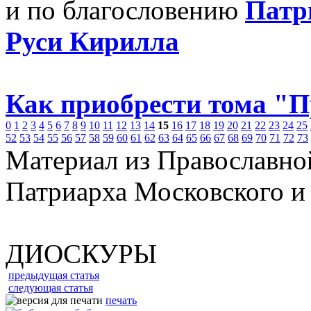
и по благословению
Патр
Руси Кирилла
Как приобрести тома "
0
1
2
3
4
5
6
7
8
9
10
11
12
13
14
15
16
17
18
19
20
21
22
23
24
25
52
53
54
55
56
57
58
59
60
61
62
63
64
65
66
67
68
69
70
71
72
73
Материал из Православно
Патриарха Московского и
ДИОСКУРЫ
предыдущая статья
следующая статья
печать