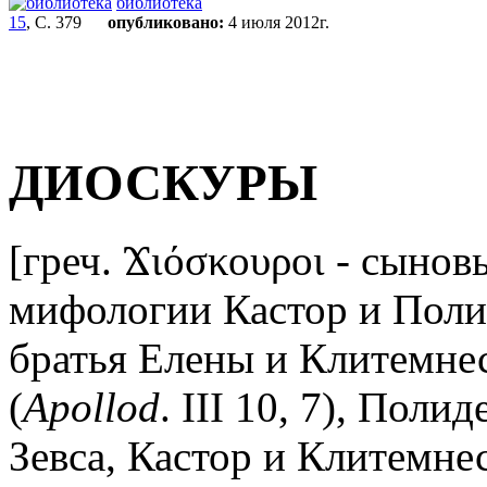
библиотека
15
, С. 379
опубликовано:
4 июля 2012г.
ДИОСКУРЫ
[греч. Ϫιόσκουροι - сыновь
мифологии Кастор и Поли
братья Елены и Клитемне
(
Apollod
. III 10, 7), Поли
Зевса, Кастор и Клитемнес