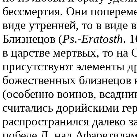
бессмертия. Они попереме
виде утренней, то в виде 
Близнецов (
Ps
.
-Eratosth
. 
в царстве мертвых, то на 
присутствуют элементы д
божественных близнецов 
(особенно воинов, всадник
считались дорийскими гер
распространился далеко з
победе Д. над Афаретида