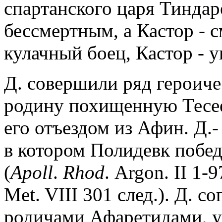
спартанского царя Тиндар
бессмертным, а Кастор - 
кулачный боец, Кастор - у
Д. совершили ряд героиче
родину похищенную Тесее
его отъездом из Афин. Д.-
в котором Полидевк побе
(
Apoll
.
Rhod
. Аrgon. II 1-
Met. VIII 301 след.). Д.
родичами Афаретидами, у 