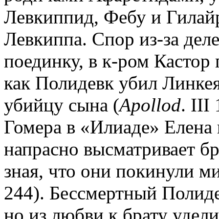
Левкиппид, Фебу и Гилайр
Левкиппа. Спор из-за дел
поединку, в к-ром Кастор 
как Полидевк убил Линкея
убийцу сына (
Apollod
. III
Гомера в «Илиаде» Елена
напрасно высматривает бр
зная, что они покинули м
244). Бессмертный Полиде
но из любви к брату удели