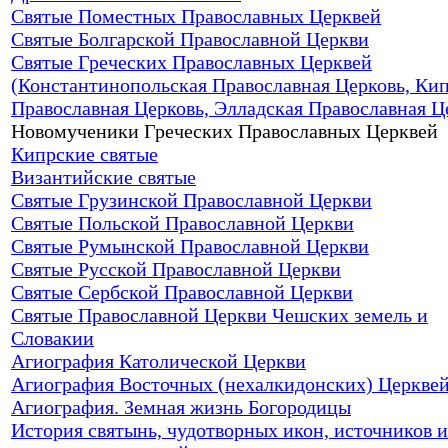
Святые Поместных Православных Церквей
Святые Болгарской Православной Церкви
Святые Греческих Православных Церквей
(Константинопольская Православная Церковь, Ки
Православная Церковь, Элладская Православная Ц
Новомученики Греческих Православных Церквей
Кипрские святые
Византийские святые
Святые Грузинской Православной Церкви
Святые Польской Православной Церкви
Святые Румынской Православной Церкви
Святые Русской Православной Церкви
Святые Сербской Православной Церкви
Святые Православной Церкви Чешских земель и
Словакии
Агиография Католической Церкви
Агиография Восточных (нехалкидонских) Церкве
Агиография. Земная жизнь Богородицы
История святынь, чудотворных икон, источников и