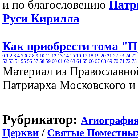
и по благословению
Патр
Руси Кирилла
Как приобрести тома "
0
1
2
3
4
5
6
7
8
9
10
11
12
13
14
15
16
17
18
19
20
21
22
23
24
25
52
53
54
55
56
57
58
59
60
61
62
63
64
65
66
67
68
69
70
71
72
73
Материал из Православно
Патриарха Московского и
Рубрикатор:
Агиографи
Церкви
/
Святые Поместны