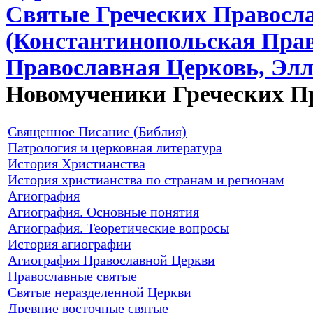
Святые Греческих Правосл
(Константинопольская Пра
Православная Церковь, Элл
Новомученики Греческих П
Священное Писание (Библия)
Патрология и церковная литература
История Христианства
История христианства по странам и регионам
Агиография
Агиография. Основные понятия
Агиография. Теоретические вопросы
История агиографии
Агиография Православной Церкви
Православные святые
Святые неразделенной Церкви
Древние восточные святые