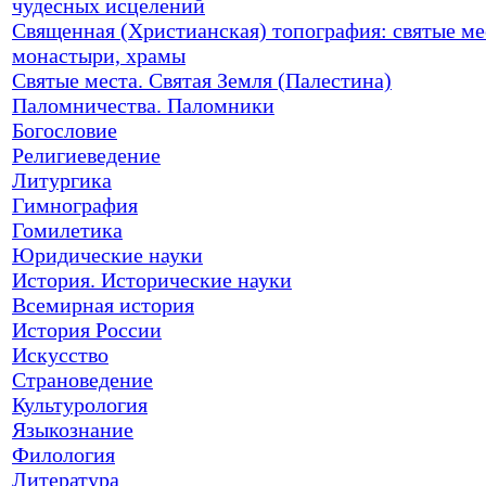
чудесных исцелений
Священная (Христианская) топография: святые ме
монастыри, храмы
Святые места. Святая Земля (Палестина)
Паломничества. Паломники
Богословие
Религиеведение
Литургика
Гимнография
Гомилетика
Юридические науки
История. Исторические науки
Всемирная история
История России
Искусство
Страноведение
Культурология
Языкознание
Филология
Литература