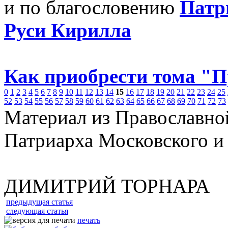
и по благословению
Патр
Руси Кирилла
Как приобрести тома "
0
1
2
3
4
5
6
7
8
9
10
11
12
13
14
15
16
17
18
19
20
21
22
23
24
25
52
53
54
55
56
57
58
59
60
61
62
63
64
65
66
67
68
69
70
71
72
73
Материал из Православно
Патриарха Московского и
ДИМИТРИЙ ТОРНАРА
предыдущая статья
следующая статья
печать