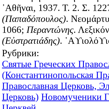
᾿Αθῆναι, 1937. Τ. 2. Σ. 12
(Παπαδόπουλος)
. Νεομάρτυρ
1066;
Περαντώνης
. Λεξικόν
(Εὐστρατιάδης)
. ῾Αϒιολόϒιο
Рубрики:
Святые Греческих Правос
(Константинопольская Пр
Православная Церковь, Э
Церковь)
Новомученики Г
Церквей