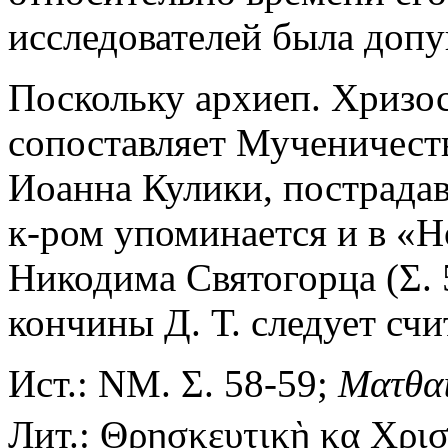
исследователей была доп
Поскольку архиеп. Хризо
сопоставляет Мученичест
Иоанна Кулики, пострадавш
к-ром упоминается и в «
Никодима Святогорца (Σ. 
кончины Д. Т. следует счи
Ист.: ΝΜ. Σ. 58-59;
Ματθα
Лит.: Θρησκευτικὴ κα Χρι