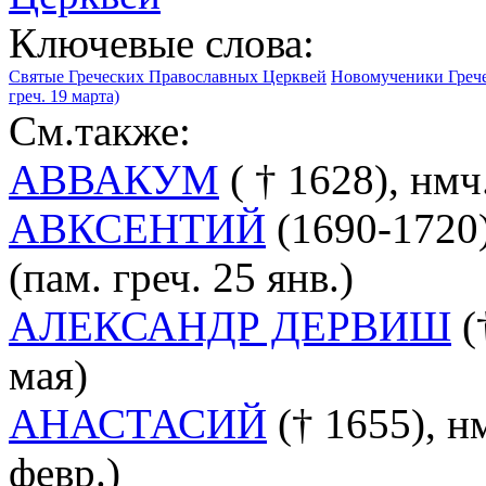
Ключевые слова:
Святые Греческих Православных Церквей
Новомученики Греч
греч. 19 марта)
См.также:
АВВАКУМ
( † 1628), нмч
АВКСЕНТИЙ
(1690-1720
(пам. греч. 25 янв.)
АЛЕКСАНДР ДЕРВИШ
(
мая)
АНАСТАСИЙ
(† 1655), н
февр.)