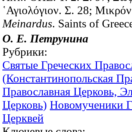
῾Αγιολόγιον. Σ. 28; Μικρόν
Meinardus
. Saints of Gree
О. Е. Петрунина
Рубрики:
Святые Греческих Правос
(Константинопольская Пр
Православная Церковь, Э
Церковь)
Новомученики Г
Церквей
Ключевые слова: