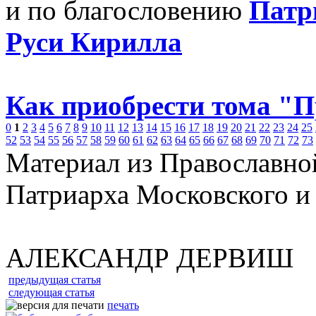
и по благословению
Патр
Руси Кирилла
Как приобрести тома "
0
1
2
3
4
5
6
7
8
9
10
11
12
13
14
15
16
17
18
19
20
21
22
23
24
25
52
53
54
55
56
57
58
59
60
61
62
63
64
65
66
67
68
69
70
71
72
73
Материал из Православно
Патриарха Московского и
АЛЕКСАНДР ДЕРВИШ
предыдущая статья
следующая статья
печать