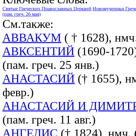
Святые Греческих Православных Церквей
Новомученики Греч
(пам. греч. 26 мая)
См.также:
АВВАКУМ
( † 1628), нмч
АВКСЕНТИЙ
(1690-1720
(пам. греч. 25 янв.)
АНАСТАСИЙ
(† 1655), н
февр.)
АНАСТАСИЙ И ДИМИТ
(пам. греч. 11 авг.)
АНГЕЛИС
(† 1824), нмч. (