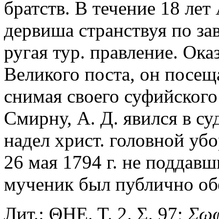
братств. В течение 18 лет
дервиша странствуя по за
ругая тур. правление. Ока
Великого поста, он посеща
снимая своего суфийского
Смирну, А. Д. явился в су
надел христ. головной уб
26 мая 1794 г. не поддав
мученик был публично обе
Лит.: ΘΗΕ. Τ. 2. Σ. 97;
Σωφ