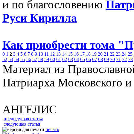
и по благословению
Патр
Руси Кирилла
Как приобрести тома "
0
1
2
3
4
5
6
7
8
9
10
11
12
13
14
15
16
17
18
19
20
21
22
23
24
25
52
53
54
55
56
57
58
59
60
61
62
63
64
65
66
67
68
69
70
71
72
73
Материал из Православно
Патриарха Московского и
АНГЕЛИС
предыдущая статья
следующая статья
печать