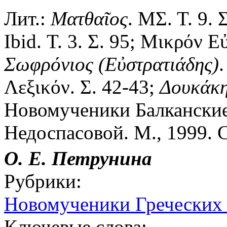
Лит.:
Ματθαῖος
. ΜΣ. Τ. 9. 
Ibid. Τ. 3. Σ. 95; Μικρόν Ε
Σωφρόνιος
(Εὐστρατιάδης)
.
Λεξικόν. Σ. 42-43;
Δουκάκ
Новомученики Балканские /
Недоспасовой. М., 1999. С
О. Е. Петрунина
Рубрики:
Новомученики Греческих
Ключевые слова: