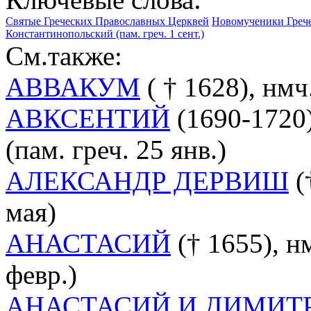
Святые Греческих Православных Церквей
Новомученики Греч
Константинопольский (пам. греч. 1 сент.)
См.также:
АВВАКУМ
( † 1628), нмч
АВКСЕНТИЙ
(1690-1720
(пам. греч. 25 янв.)
АЛЕКСАНДР ДЕРВИШ
(
мая)
АНАСТАСИЙ
(† 1655), н
февр.)
АНАСТАСИЙ И ДИМИТ