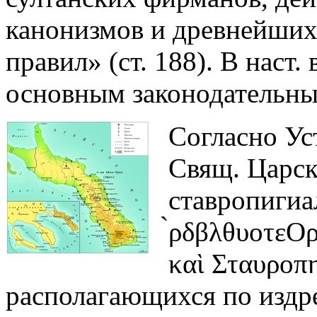
канонизмов и древнейших
правил» (ст. 188). В наст.
основным законодательны
Согласно Уст
Свящ. Царс
ставропигиа
̀ρδβλθυοτεΟρ
καὶ
Σταυροπη
располагающихся по издр