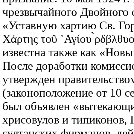
чрезвычайного Двойного 
«Уставную хартию Св. Го
Χάρτης τοῦ ῾Αγίου ̀ρδβλθυ
известна также как «Новый
После доработки комисси
утвержден правительство
(законоположение от 10 се
был объявлен «вытекающи
хрисовулов и типиконов,
султанских фирманов, де