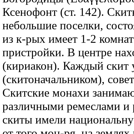
Ксенофонт (ст. 142). Ски
небольшие поселки, состо
из к-рых имеет 1-2 комна
пристройки. В центре на
(кириакон). Каждый скит 
(скитоначальником), сове
Скитские монахи занимаю
различными ремеслами и р
скиты имели национальн
от того мон-ря, на землях