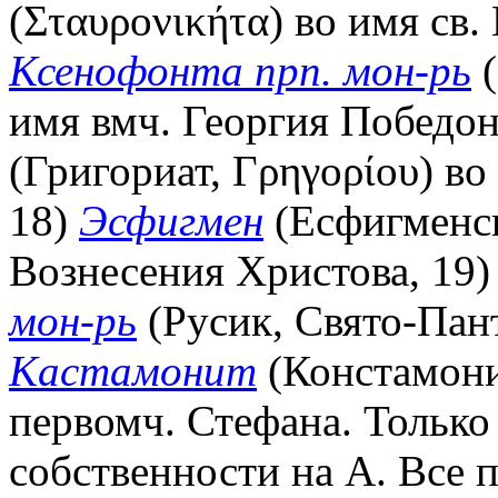
(Σταυρονικήτα) во имя св.
Ксенофонта прп. мон-рь
(
имя вмч. Георгия Победон
(Григориат, Γρηγορίου) во
18)
Эсфигмен
(Есфигменск
Вознесения Христова, 19
мон-рь
(Русик, Свято-Пант
Кастамонит
(Констамонит
первомч. Стефана. Только
собственности на А. Все 