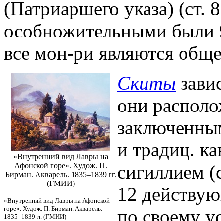
(Патриаршего указа) (ст. 8
особножительными были 9 
все мон-ри являются общ
Скиты
завис
они располо
заключенны
и традиц. к
«Внутренний вид Лавры на
Афонской горе». Худож. П.
сигиллием (с
Бирман. Акварель. 1835–1839 гг.
(ГМИИ)
12 действую
«Внутренний вид Лавры на Афонской
горе». Худож. П. Бирман. Акварель.
по своему у
1835–1839 гг. (ГМИИ)