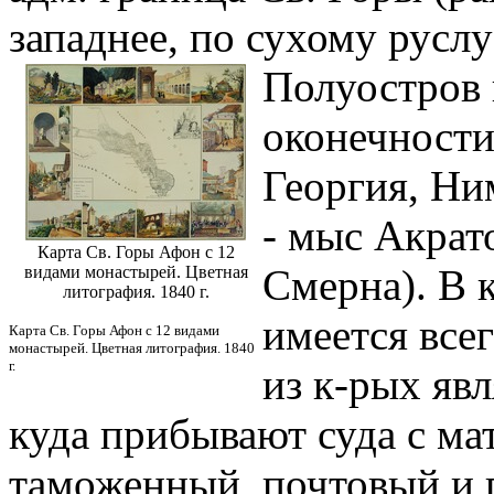
западнее, по сухому руслу
Полуостров 
оконечности
Георгия, Ни
- мыс Акрат
Карта Св. Горы Афон с 12
Смерна). В 
видами монастырей. Цветная
литография. 1840 г.
имеется всег
Карта Св. Горы Афон с 12 видами
монастырей. Цветная литография. 1840
г.
из к-рых явл
куда прибывают суда с мат
таможенный, почтовый и 