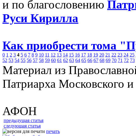
и по благословению
Патр
Руси Кирилла
Как приобрести тома "
0
1
2
3
4
5
6
7
8
9
10
11
12
13
14
15
16
17
18
19
20
21
22
23
24
25
52
53
54
55
56
57
58
59
60
61
62
63
64
65
66
67
68
69
70
71
72
73
Материал из Православно
Патриарха Московского и
АФОН
предыдущая статья
следующая статья
печать