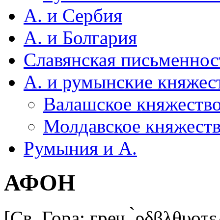
А. и Сербия
А. и Болгария
Славянская письменнос
А. и румынские княжес
Валашское княжество
Молдавское княжеств
Румыния и А.
АФОН
[Св. Гора; греч. ̀ρδβλθυοτ