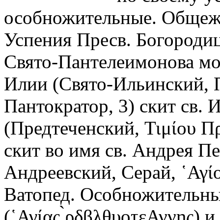
особножительные. Общежи
Успения Пресв. Богороди
Свято-Пантелеимонова мон-
Илии (Свято-Ильинский, Π
Пантократор, 3) скит св.
(Предтеченский, Τιμίου Πρ
скит во имя св. Андрея П
Андреевский, Серай, ῾Αγίο
Ватопед. Особножительные
(῾Αγίας ̀ρδβλθυοτεΑννης) 