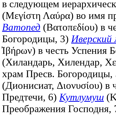
в следующем иерархическ
(Μεγίστη Λαύρα) во имя п
Ватопед
(Βατοπεδίου) в ч
Богородицы, 3)
Иверский 
̓Ιβήρων) в честь Успения 
(Хиландарь, Хилендар, Χε
храм Пресв. Богородицы,
(Дионисиат, Διονυσίου) в 
Предтечи, 6)
Кутлумуш
(Κ
Преображения Господня, 