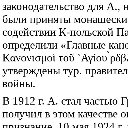
законодательство для А., 
были приняты монашеским
содействии К-польской П
определили «Главные кано
Κανονισμοὶ τοῦ ῾Αγίου ̀ρδ
утверждены тур. правите
войны.
В 1912 г. А. стал частью Г
получил в этом качестве 
признание. 10 мая 1924 г