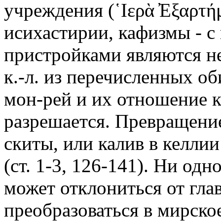
учреждения (῾Iερὰ ̓Εξαρτή
исихастирии, кафизмы - с
пристройками являются н
к.-л. из перечисленных о
мон-рей и их отношение 
разрешается. Превращение
скиты, или калив в келли
(ст. 1-3, 126-141). Ни од
может отклониться от гла
преобразоваться в мирское