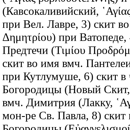
(Кавсокаливийский, ῾Αγία
при Вел. Лавре, 3) скит в
Δημητρίου) при Ватопеде, 
Предтечи (Τιμίου Προδρόμ
скит во имя вмч. Пантеле
при Кутлумуше, 6) скит в
Богородицы (Новый Скит, 
вмч. Димитрия (Лакку, ῾Α
мон-ре Св. Павла, 8) скит
Богородицы (Εὐαγγελισμοῦ