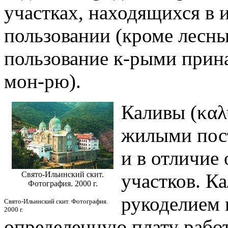
участках, находящихся в
пользовании (кроме лесны
пользование к-рыми прин
мон-рю).
Каливы (καλ
жилыми пос
и в отличие
Свято-Ильинский скит.
участков. К
Фотография. 2000 г.
рукоделием 
Свято-Ильинский скит. Фотография.
2000 г.
определенную плату работ