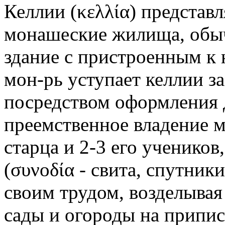
Келлии (κελλία) представ
монашеские жилища, обыч
здание с пристроенным к
мон-рь уступает келлии з
посредством оформления 
преемственное владение 
старца и 2-3 его ученико
(συνοδία - свита, спутники
своим трудом, возделыва
сады и огороды на припи