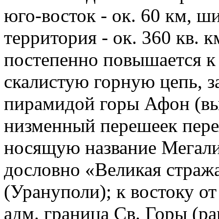
юго-восток - ок. 60 км, ши
территория - ок. 360 кв. 
постепенно повышается к 
скалистую горную цепь,
пирамидой горы Афон (выс
низменный перешеек пере
носящую название Мегали
дословно «Великая стража
(Урануполи); к востоку от 
адм. граница Св. Горы (ра