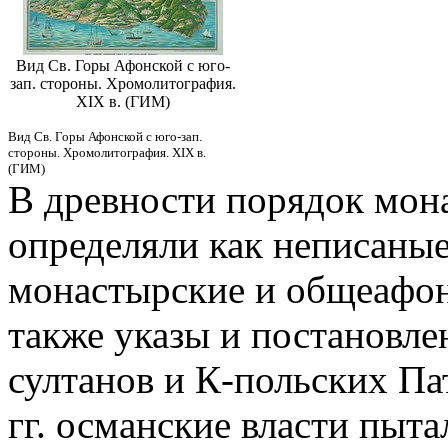
Вид Св. Горы Афонской с юго-
зап. стороны. Хромолитография.
XIX в. (ГИМ)
Вид Св. Горы Афонской с юго-зап.
стороны. Хромолитография. XIX в.
(ГИМ)
В древности порядок мон
определяли как неписаные
монастырские и общеафон
также указы и постановлен
султанов и К-польских Па
гг. османские власти пыта