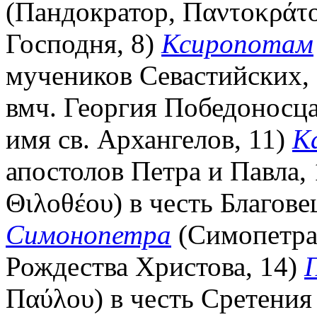
(Пандократор, Παντοκράτο
Господня, 8)
Ксиропотам
мучеников Севастийских,
вмч. Георгия Победоносца
имя св. Архангелов, 11)
К
апостолов Петра и Павла,
Θιλοθέου) в честь Благов
Симонопетра
(Симопетра,
Рождества Христова, 14)
П
Παύλου) в честь Сретения