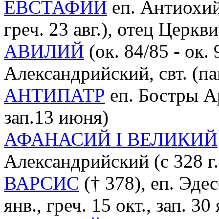
ЕВСТАФИЙ
еп. Антиохийс
греч. 23 авг.), отец Церкви
АВИЛИЙ
(ок. 84/85 - ок.
Александрийский, свт. (пам.
АНТИПАТР
еп. Бостры Ар
зап.13 июня)
АФАНАСИЙ I ВЕЛИКИЙ
Александрийский (с 328 г.),
ВАРСИС
(† 378), еп. Эдесс
янв., греч. 15 окт., зап. 30 