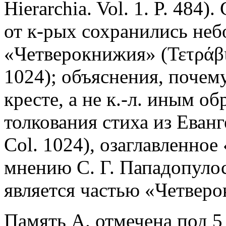
Hierarchia. Vol. 1. P. 484
от к-рых сохранились не
«Четверокнижия» (Τετράβιβ
1024); объяснения, почем
кресте, а не к.-л. иным об
толкования стиха из Еванг
Col. 1024), озаглавленное
мнению С. Г. Пападопуло
является частью «Четвер
Память А. отмечена под 5