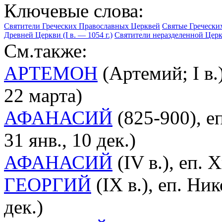
Ключевые слова:
Святители Греческих Православных Церквей
Святые Гречески
Древней Церкви (I в. — 1054 г.)
Святители неразделенной Цер
См.также:
АРТЕМОН
(Артемий; I в.)
22 марта)
АФАНАСИЙ
(825-900), еп
31 янв., 10 дек.)
АФАНАСИЙ
(IV в.), еп. 
ГЕОРГИЙ
(IX в.), еп. Ни
дек.)