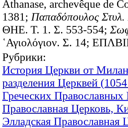
Athanase, archevêque de Co
1381;
Παπαδόπουλος Στυλ. 
ΘΗΕ. Τ. 1. Σ. 553-554;
Σωφρ
῾Αγιολόγιον. Σ. 14; ΕΠΛΒΙΠ
Рубрики:
История Церкви от Миланск
разделения Церквей (1054 
Греческих Православных 
Православная Церковь, К
Элладская Православная 