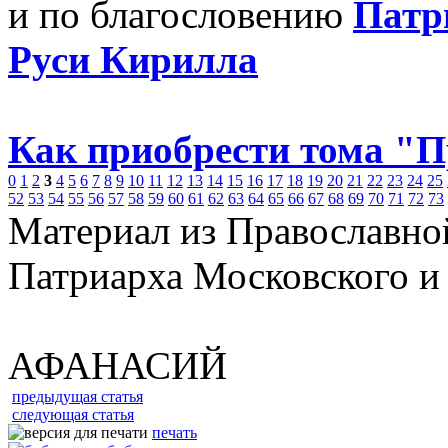
и по благословению
Патр
Руси Кирилла
Как приобрести тома "
0
1
2
3
4
5
6
7
8
9
10
11
12
13
14
15
16
17
18
19
20
21
22
23
24
25
52
53
54
55
56
57
58
59
60
61
62
63
64
65
66
67
68
69
70
71
72
73
Материал из Православно
Патриарха Московского и
АФАНАСИЙ
предыдущая статья
следующая статья
печать