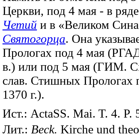
Церкви, под 4 мая - в ряд
Четий
и в «Великом Сина
Святогорца
. Она указыва
Прологах под 4 мая (РГАД
в.) или под 5 мая (ГИМ. Си
слав. Стишных Прологах п
1370 г.).
Ист.: ActaSS. Mai. T. 4. P.
Лит.:
Beck.
Kirche und theol