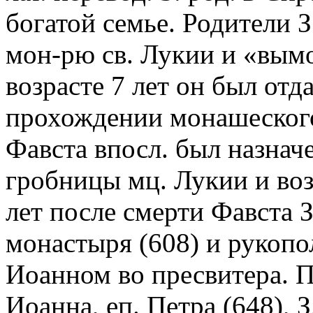
богатой семье. Родители 
мон-рю св. Лукии и «вымо
возрасте 7 лет он был отд
прохождении монашеского 
Фавста впосл. был назнач
гробницы мц. Лукии и воз
лет после смерти Фавста 
монастыря (608) и рукопо
Иоанном во пресвитера. 
Иоанна, еп. Петра (648), 