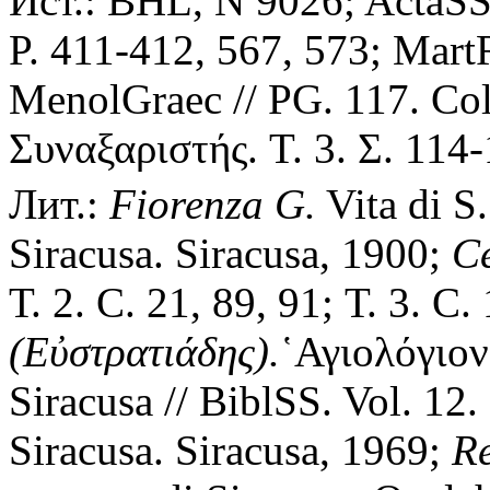
Ист.: BHL, N 9026; ActaSS.
P. 411-412, 567, 573; Mar
MenolGraec // PG. 117. Co
Συναξαριστής.
Τ. 3. Σ.
114-
Лит.:
Fiorenza G.
Vita di S
Siracusa. Siracusa, 1900;
С
Т. 2. С. 21, 89, 91; Т. 3. С
(Εὐστρατιάδης).
῾Αγιολόγιον
Siracusa // BiblSS. Vol. 12
Siracusa. Siracusa, 1969;
R