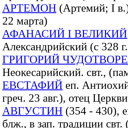
АРТЕМОН
(Артемий; I в.)
22 марта)
АФАНАСИЙ I ВЕЛИКИЙ
Александрийский (с 328 г.),
ГРИГОРИЙ ЧУДОТВОР
Неокесарийский. свт., (па
ЕВСТАФИЙ
еп. Антиохийс
греч. 23 авг.), отец Церкви
АВГУСТИН
(354 - 430),
блж., в зап. традиции свт.