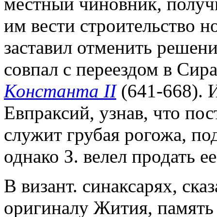
местный чиновник, получи
им вести строительство но
заставил отменить решени
совпал с переездом в Сира
Константа II
(641-668). 
Евпраксий, узнав, что по
служит грубая рогожа, по
однако З. велел продать е
В визант. синаксарях, ска
оригиналу Жития, память З