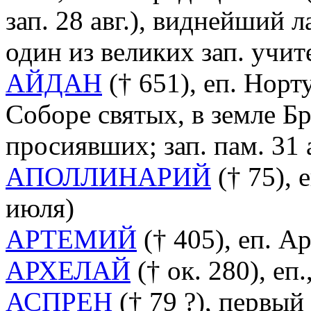
зап. 28 авг.), виднейший 
один из великих зап. учи
АЙДАН
(† 651), еп. Норту
Соборе святых, в земле Б
просиявших; зап. пам. 31 а
АПОЛЛИНАРИЙ
(† 75), 
июля)
АРТЕМИЙ
(† 405), еп. Ар
АРХЕЛАЙ
(† ок. 280), еп.,
АСПРЕН
(† 79 ?), первый 