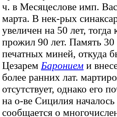
ч. в Месяцеслове имп. Вас
марта. В нек-рых синакса
увеличен на 50 лет, тогда
прожил 90 лет. Память 30 
печатных миней, откуда б
Цезарем
Баронием
и внесе
более ранних лат. мартир
отсутствует, однако его п
на о-ве Сицилия началось
сообщается о многочисле