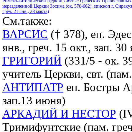
Римско-католической Церкви
Святые Греческих Православных
неразделенной Церкви
Зосима (ок. 570-662), епископ г. Сиракуз
греч. 21 янв., 28 марта)
См.также:
ВАРСИС
(† 378), еп. Эдесс
янв., греч. 15 окт., зап. 30 
ГРИГОРИЙ
(331/5 - ок. 3
учитель Церкви, свт. (пам.
АНТИПАТР
еп. Бостры Ар
зап.13 июня)
АРКАДИЙ И НЕСТОР
(IV
Тримифунтские (пам. греч. 