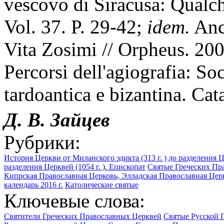
vescovo di Siracusa: Qualc
Vol. 37. P. 29-42;
idem.
Anco
Vita Zosimi // Orpheus. 200
Percorsi dell'agiografia: Soc
tardoantica e bizantina. Cat
Д. В. Зайцев
Рубрики:
История Церкви от Миланского эдикта (313 г. ) до разделения Це
разделения Церквей (1054 г. ). Епископат
Святые Греческих Пр
Кипрская Православная Церковь, Элладская Православная Цер
календарь 2016 г.
Католические святые
Ключевые слова:
Святители Греческих Православных Церквей
Святые Русской 