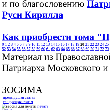
и по благословению
Патр
Руси Кирилла
Как приобрести тома "
0
1
2
3
4
5
6
7
8
9
10
11
12
13
14
15
16
17
18
19
20
21
22
23
24
25
52
53
54
55
56
57
58
59
60
61
62
63
64
65
66
67
68
69
70
71
72
73
Материал из Православно
Патриарха Московского и
ЗОСИМА
предыдущая статья
следующая статья
печать