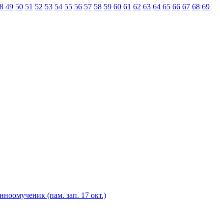
8
49
50
51
52
53
54
55
56
57
58
59
60
61
62
63
64
65
66
67
68
69
ноомученик (пам. зап. 17 окт.)