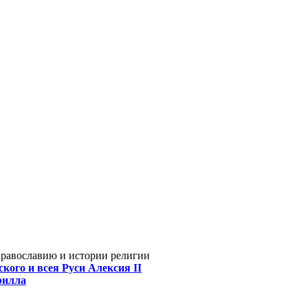
Православию и истории религии
кого и всея Руси Алексия II
рилла