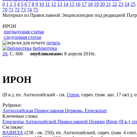
0
1
2
3
4
5
6
7
8
9
10
11
12
13
14
15
16
17
18
19
20
21
22
23
24
25
70
71
72
73
74
75
Материал из Православной Энциклопедии под редакцией Патр
ИРОН
предыдущая статья
следующая статья
печать
библиотека
26
, С. 666
опубликовано:
8 апреля 2016г.
ИРОН
(II в.), еп. Антиохийский - см.
Герон
, сщмч. (пам. зап. 17 окт.)
Рубрики:
Антиохийская Православная Церковь. Епископат
Ключевые слова:
Епископы Антиохийской Православной Церкви
Ирон (II в.),
См.также:
ВАВИЛА
(238 - ок. 250), еп. Антиохийский, сщмч. (пам. 4 сент.