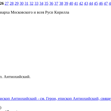
26
27
28
29
30
31
32
33
34
35
36
37
38
39
40
41
42
43
44
45
46
47
4
иарха Московского и всея Руси Кирилла
, еп. Антиохийский.
 епископ Антиохийский - см. Герон, епископ Антиохийский, священ
)