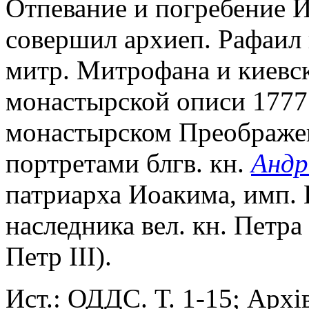
Отпевание и погребение 
совершил архиеп. Рафаил
митр. Митрофана и киевск
монастырской описи 1777 г
монастырском Преображен
портретами блгв. кн.
Андр
патриарха Иоакима, имп.
наследника вел. кн. Петра
Петр III).
Ист.: ОДДС. Т. 1-15; Архi