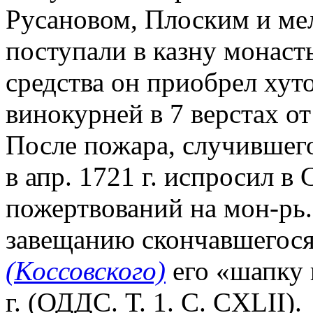
Русановом, Плоским и ме
поступали в казну монаст
средства он приобрел хут
винокурней в 7 верстах о
После пожара, случившегос
в апр. 1721 г. испросил в
пожертвований на мон-рь.
завещанию скончавшегося
(Коссовского)
его «шапку 
г. (ОДДС. Т. 1. С. CXLII).