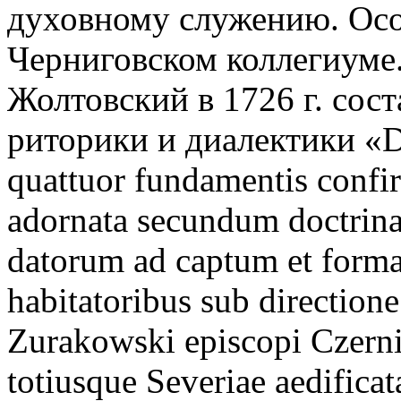
духовному служению. Осо
Черниговском коллегиуме
Жолтовский в 1726 г. сост
риторики и диалектики «Do
quattuor fundamentis confi
adornata secundum doctrin
datorum ad captum et form
habitatoribus sub directione 
Zurakowski episcopi Czern
totiusque Severiae aedific