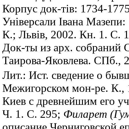
Корпус док-тiв: 1734-1775.
Унiверсали Iвана Мазепи: 
К.; Львiв, 2002. Кн. 1. С.
Док-ты из арх. собраний С.
Таирова-Яковлева. СПб., 2
Лит.: Ист. сведение о бы
Межигорском мон-ре. К., 
Киев с древнейшим его у
Ч. 1. С. 295;
Филарет (Гум
описание Черниговской е