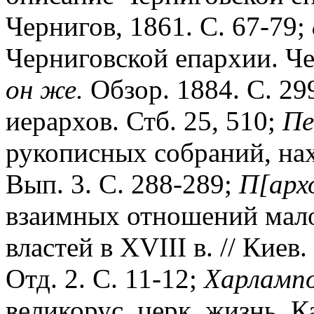
Чернигов, 1861. С. 67-79;
Черниговской епархии. Чер
он же.
Обзор. 1884. С. 29
иерархов. Стб. 25, 510;
Пе
рукописных собраний, нах
Вып. 3. С. 288-289;
П[арх
взаимных отношений мало
властей в XVIII в. // Киев.
Отд. 2. С. 11-12;
Харлампо
великорус. церк. жизнь. Ка