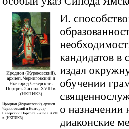
особый указ Синода Ямск
И. способств
образованност
необходимост
кандидатов в с
издал окружн
Иродион (Жураковский),
архиеп. Черниговский и
обучении грам
Новгород-Северский.
Портрет. 2-я пол. XVIII в.
священнослужи
(НКПИКЗ)
Иродион (Жураковский), архиеп.
о назначении 
Черниговский и Новгород-
Северский. Портрет. 2-я пол. XVIII
в. (НКПИКЗ)
диаконские ме