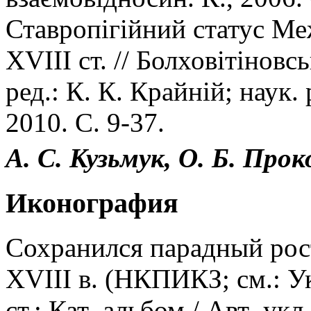
Ставропiгiйний статус Ме
XVIII cт. // Болховiтiновс
ред.: К. К. Крайнiй; наук. 
2010. С. 9-37.
А. С. Кузьмук, О. Б. Про
Иконография
Сохранился парадный рост
XVIII в. (НКПИКЗ; см.: У
ст.: Кат.-альбом / Авт.-укл.