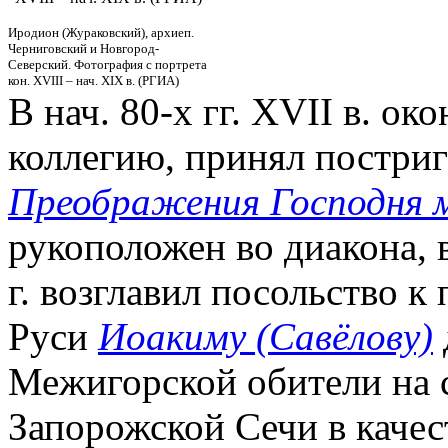
Иродион (Жураковский), архиеп.
Черниговский и Новгород-
Северский. Фотография с портрета
кон. XVIII – нач. XIX в. (РГИА)
В нач. 80-х гг. XVII в. 
коллегию, принял постри
Преображения Господня 
рукоположен во диакона, в 
г. возглавил посольство к
Руси
Иоакиму (Савёлову)
Межигорской обители на 
Запорожской Сечи в качес