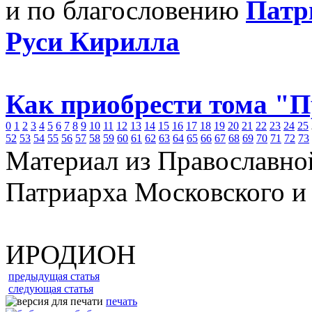
и по благословению
Патр
Руси Кирилла
Как приобрести тома "
0
1
2
3
4
5
6
7
8
9
10
11
12
13
14
15
16
17
18
19
20
21
22
23
24
25
52
53
54
55
56
57
58
59
60
61
62
63
64
65
66
67
68
69
70
71
72
73
Материал из Православно
Патриарха Московского и
ИРОДИОН
предыдущая статья
следующая статья
печать