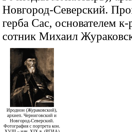
Новгород-Северский. Про
герба Сас, основателем к-
сотник Михаил Жураковс
Иродион (Жураковский),
архиеп. Черниговский и
Новгород-Северский.
Фотография с портрета кон.
XVIII – нач. XIX в. (РГИА)