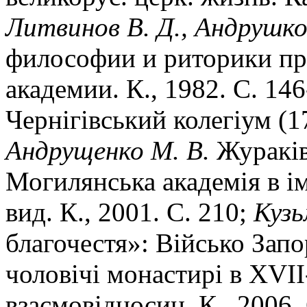
Литвинов В. Д., Андрушко
философии и риторики п
академии. К., 1982. С. 14
Чернiгiвський колегiум (1
Андрущенко М. В.
Журакiвс
Могилянська академiя в iм
вид. К., 2001. С. 210;
Кузь
благочестя»: Вiйсько Запо
чоловiчi монастирi в XVII
взаємовiдносин. К., 2006. 