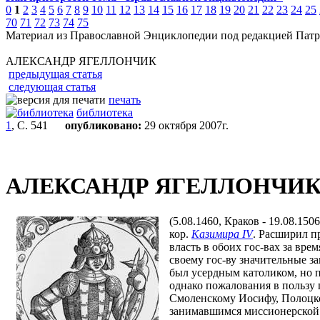
0
1
2
3
4
5
6
7
8
9
10
11
12
13
14
15
16
17
18
19
20
21
22
23
24
25
70
71
72
73
74
75
Материал из Православной Энциклопедии под редакцией Патр
АЛЕКСАНДР ЯГЕЛЛОНЧИК
предыдущая статья
следующая статья
печать
библиотека
1
, С. 541
опубликовано:
29 октября 2007г.
АЛЕКСАНДР ЯГЕЛЛОНЧИ
(5.08.1460, Краков - 19.08.150
кор.
Казимира IV
. Расширил 
власть в обоих гос-вах за вре
своему гос-ву значительные за
был усердным католиком, но п
однако пожалования в пользу 
Смоленскому Иосифу, Полоцк
занимавшимся миссионерской д