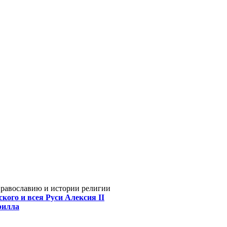
Православию и истории религии
кого и всея Руси Алексия II
рилла