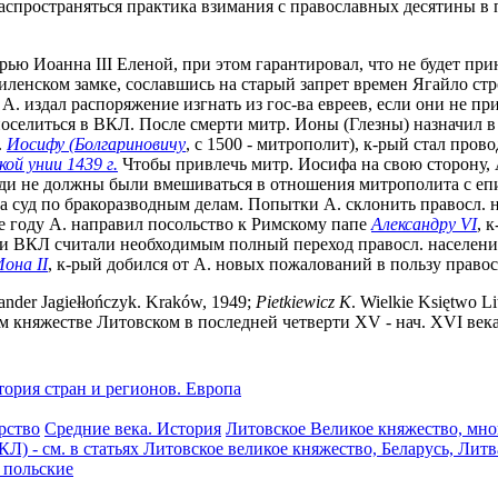
аспространяться практика взимания с православных десятины в 
ерью Иоанна III Еленой, при этом гарантировал, что не будет пр
Виленском замке, сославшись на старый запрет времен Ягайло стр
 А. издал распоряжение изгнать из гос-ва евреев, если они не пр
поселиться в ВКЛ. После смерти митр. Ионы (Глезны) назначил в
.
Иосифу (Болгариновичу
, с 1500 - митрополит), к-рый стал про
ой унии 1439 г.
Чтобы привлечь митр. Иосифа на свою сторону, А
юди не должны были вмешиваться в отношения митрополита с еп
 суд по бракоразводным делам. Попытки А. склонить правосл. 
же году А. направил посольство к Римскому папе
Александру VI
, 
е и ВКЛ считали необходимым полный переход правосл. населени
Иона II
, к-рый добился от А. новых пожалований в пользу правос
sander Jagiełłończyk. Kraków, 1949;
Pietkiewicz
K
. Wielkie Księtwo L
княжестве Литовском в последней четверти XV - нач. XVI века //
ория стран и регионов. Европа
рство
Средние века. История
Литовское Великое княжество, мно
КЛ) - см. в статьях Литовское великое княжество, Беларусь, Лит
 польские