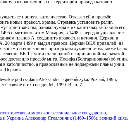
пользу расположенного на территории прихода католич.
инуждать ее принять католичество. Отказал ей в просьбе
оить новые правосл. храмы. Стремясь установить религ.
имут христианства, однако нужда в их капиталах заставила его
 1495 г. митрополитом Макария, в 1498 г. передал управление
водником планов А. соединить правосл. и католич. Церкви в
. 20 марта 1499 г. выдал правосл. Церкви ВКЛ привилей, на
ископами и епископов с приходским духовенством, также было
население ВКЛ к унии стали одной из причин войны, начатой
к-рое доставило просьбу митр. Иосифа (Болгариновича) об унии.
я в католичество, а православные не поддержали планы унии.
л. Церкви.
itewskie pod rządami Aleksandra Jagiełłończyka. Poznań, 1995;
 Славяне и их соседи. М., 1999. Вып. 7.
гоэтническое и многоконфессиональное государство,
ва и Украина
Александр Ягеллончик (1460–1506), великий князь