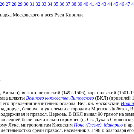
26
27
28
29
30
31
32
33
34
35
36
37
38
39
40
41
42
43
44
45
46
47
4
иарха Московского и всея Руси Кирилла
К
6, Вильно), вел. кн. литовский (1492-1506), кор. польский (1501-
права шляхты
Великого княжества Литовского
(ВКЛ) (привилей 14
мя его правления значительно ослабла. Вел. кн. московский
Иоанн 
паднорус., белорус. и укр. земли с городами Мценск, Любутск, В
оддерживал и правосл. Церковь. В ВКЛ выдал 90 грамот на земли
последней были значительно скромнее (ц. Св. Духа в Смоленск
ому Луке, митрополитам Киевским
Ионе (Глезне)
,
Макарию
и др.
еятельностью среди правосл. населения: в 1498 г. благодаря е