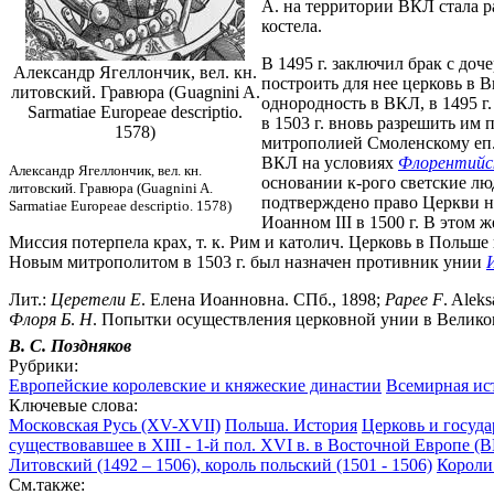
А. на территории ВКЛ стала р
костела.
В 1495 г. заключил брак с доч
Александр Ягеллончик, вел. кн.
построить для нее церковь в 
литовский. Гравюра (Guagnini A.
однородность в ВКЛ, в 1495 г.
Sarmatiae Europeae descriptio.
в 1503 г. вновь разрешить им 
1578)
митрополией Смоленскому еп
ВКЛ на условиях
Флорентийск
Александр Ягеллончик, вел. кн.
основании к-рого светские л
литовский. Гравюра (Guagnini A.
подтверждено право Церкви на
Sarmatiae Europeae descriptio. 1578)
Иоанном III в 1500 г. В этом 
Миссия потерпела крах, т. к. Рим и католич. Церковь в Польш
Новым митрополитом в 1503 г. был назначен противник унии
Лит.:
Церетели
Е
. Елена Иоанновна. СПб., 1898;
Рарeе
F
. Alek
Флоря
Б
.
Н
. Попытки осуществления церковной унии в Великом 
В. С. Поздняков
Рубрики:
Европейские королевские и княжеские династии
Всемирная ист
Ключевые слова:
Московская Русь (XV-XVII)
Польша. История
Церковь и госуда
существовавшее в XIII - 1-й пол. XVI в. в Восточной Европе (В
Литовский (1492 – 1506), король польский (1501 - 1506)
Короли
См.также: