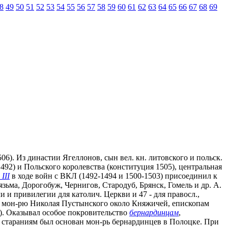
8
49
50
51
52
53
54
55
56
57
58
59
60
61
62
63
64
65
66
67
68
69
1506). Из династии Ягеллонов, сын вел. кн. литовского и польск.
92) и Польского королевства (конституция 1505), центральная
III
в ходе войн с ВКЛ (1492-1494 и 1500-1503) присоединил к
язьма, Дорогобуж, Чернигов, Стародуб, Брянск, Гомель и др. А.
 и привилегии для католич. Церкви и 47 - для правосл.,
е, мон-рю Николая Пустынского около Княжичей, епископам
). Оказывал особое покровительство
бернардинцам
,
го стараниям был основан мон-рь бернардинцев в Полоцке. При