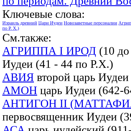
по периодам. Древний Во
Ключевые слова:
Израиль древний
Цари Иудеи
Новозаветные персоналии
Агрипп
по Р. Х.)
См.также:
АГРИППА I ИРОД
(10 до 
Иудеи (41 - 44 по Р.Х.)
АВИЯ
второй царь Иудеи 
АМОН
царь Иудеи (642-64
АНТИГОН II (МАТТАФ
первосвященник Иудеи (39-
АСА
царь иудейский (911-8