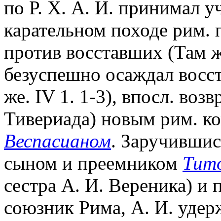
по Р. Х. А. И. принимал у
карательном походе рим. 
против восставших (Там же. 
безуспешно осаждал восс
же. IV 1. 1-3), впосл. во
Тивериада) новым рим. 
Веспасианом
. Заручившис
сыном и преемником
Тит
сестра А. И. Вереника) и 
союзник Рима, А. И. удер