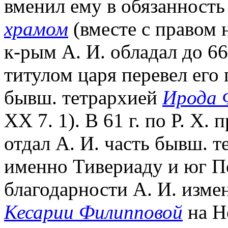
вменил ему в обязанность
храмом
(вместе с правом 
к-рым А. И. обладал до 66 п
титулом царя перевел его
бывш. тетрархией
Ирода 
XX 7. 1). В 61 г. по Р. Х
отдал А. И. часть бывш. 
именно Тивериаду и юг Пе
благодарности А. И. изме
Кесарии Филипповой
на Н