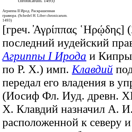
chronicarum. 1493)
Агриппа II Ирод. Раскрашенная
гравюра. (Schedel H. Liber chronicarum.
1493)
[греч. ̓Αγρίππας ῾Ηρῴδης] (
последний иудейский прави
Агриппы I Ирода
и Кипры.
по Р. Х.) имп.
Клавдий
под
передал его владения в у
(Иосиф Фл. Иуд. древн. XIX
Х. Клавдий назначил А. И
расположенной к северу и