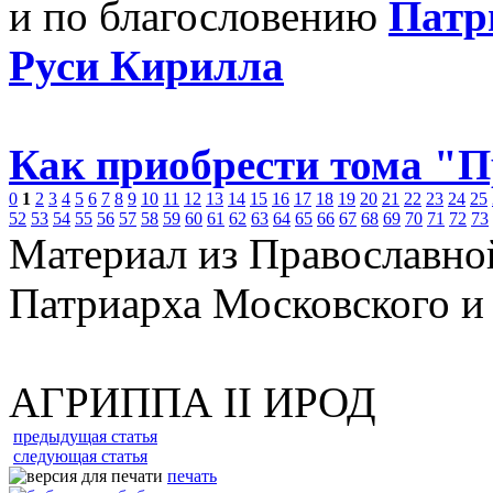
и по благословению
Патр
Руси Кирилла
Как приобрести тома "
0
1
2
3
4
5
6
7
8
9
10
11
12
13
14
15
16
17
18
19
20
21
22
23
24
25
52
53
54
55
56
57
58
59
60
61
62
63
64
65
66
67
68
69
70
71
72
73
Материал из Православно
Патриарха Московского и
АГРИППА II ИРОД
предыдущая статья
следующая статья
печать