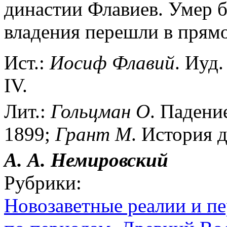
династии Флавиев. Умер б
владения перешли в прямо
Ист.:
Иосиф
Флавий
. Иуд.
IV.
Лит.:
Гольцман
О
. Падени
1899;
Грант
М
. История 
А. А. Немировский
Рубрики:
Новозаветные реалии и п