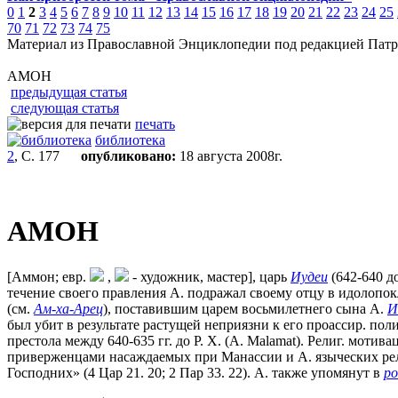
0
1
2
3
4
5
6
7
8
9
10
11
12
13
14
15
16
17
18
19
20
21
22
23
24
25
70
71
72
73
74
75
Материал из Православной Энциклопедии под редакцией Патр
АМОН
предыдущая статья
следующая статья
печать
библиотека
2
, С. 177
опубликовано:
18 августа 2008г.
АМОН
[Аммон; евр.
,
- художник, мастер], царь
Иудеи
(642-640 до
течение своего правления А. подражал своему отцу в идолопок
(см.
Ам-ха-Арец
), поставившим царем восьмилетнего сына А.
И
был убит в результате растущей неприязни к его проассир. по
престола между 640-635 гг. до Р. Х. (A. Malamat). Религ. мо
приверженцами насаждаемых при Манассии и А. языческих религ.
Господних» (4 Цар 21. 20; 2 Пар 33. 22). А. также упомянут в
ро