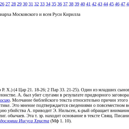
26
27
28
29
30
31
32
33
34
35
36
37
38
39
40
41
42
43
44
45
46
47
4
иарха Московского и всея Руси Кирилла
 Р. Х.) (4 Цар 21. 18-26; 2 Пар 33. 21-25). Один из младших сын
лонстве. А. был убит слугами в результате придворного загово
осию
. Молчание библейского текста относительно причин этого
литике. Это мнение подтверждается сведениями о повсеместном в
тивацию убийства А. приводит Э. Нильсен, к-рый обращает внима
 обычаев. Эта т. зр. находит основание в тексте Свящ. Писания
дословии Иисуса Христа
(Мф 1. 10).