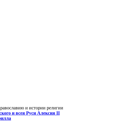
Православию и истории религии
кого и всея Руси Алексия II
рилла