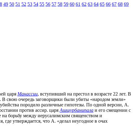
8
49
50
51
52
53
54
55
56
57
58
59
60
61
62
63
64
65
66
67
68
69
овей царя
Манассии
, вступивший на престол в возрасте 22 лет. В
ра. В свою очередь заговорщики были убиты «народом земли»
 убийства породило различные гипотезы. По одной версии, А.
осстании против ассир. царя
Ашшурбанипала
и его смещении с
ние на борьбу между иерусалимским священством и
, где утверждается, что А. «делал неугодное в очах