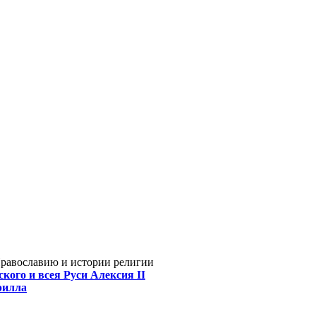
Православию и истории религии
кого и всея Руси Алексия II
рилла