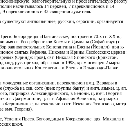
миссионерскую, благотворительную и просветительскую работу
рополии насчитывалось 14 церквей, 7 парекклисионов и 14
вей, 9 парекклисионов и 32 священнослужителя.
в существуют англоязычные, русский, сербский, организуется
ресв. Богородицы «Пантанассы», построен в 70-х гг. ХХ в.;
во имя св. бессребреников Космы и Дамиана (Софайатаун) с
ор равноапостольных Константина и Елены (Йовилл), при к-
сионом святых Рафаила, Николая и Ирины Лесбосских; церкви:
арелых (Ориндж-Гров), свт. Николая Японского (Брикстон,
ранд, рус. приход, образован в 1998, храм освящен 2 марта
равноапостольных Константина и Елены в Эльдорадо-Парке
ны молодежные организации, парекклисион вмц. Варвары в
ужба на сев. сото (язык группы банту) и англ. языке), ц. ап.
го, патриарха Александрийского, в Бенони, ц. вмч. Георгия
течи в Джермистоне, ц. свт. Афанасия Великого, патриарха
цы в Феринихинге, парекклисион свт. Нектария Эгинского, митр.
е вмч. Георгия).
е, Успения Пресв. Богородицы в Клерксдорпе, арх. Михаила и
орских школ.