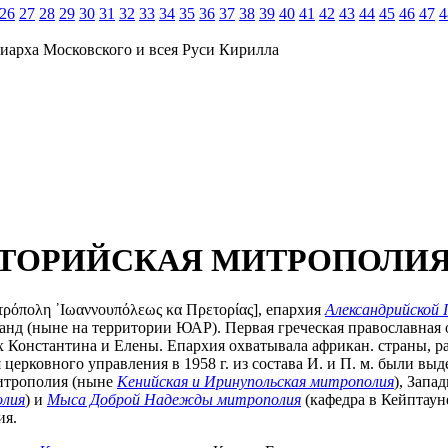
26
27
28
29
30
31
32
33
34
35
36
37
38
39
40
41
42
43
44
45
46
47
4
иарха Московского и всея Руси Кирилла
ЕТОРИЙСКАЯ МИТРОПОЛИ
τρόπολη ᾿Ιωαννουπόλεως κα Πρετορίας], епархия
Александрийской 
анд (ныне на территории ЮАР). Первая греческая православная о
ых Константина и Елены. Епархия охватывала африкан. страны,
церковного управления в 1958 г. из состава И. и П. м. были в
итрополия (ныне
Кенийская и Иринупольская митрополия
), Запа
олия
) и
Мыса Доброй Надежды митрополия
(кафедра в Кейптауне
ия.