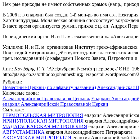
Нек-рые приходы не имеют собственных храмов (напр., прихо
В 2006 г. в епархии был создан 1-й мон-рь во имя свт. Некта
Хартбиспуртдам. Монашеская община способствует возрождени
В наст. время организуется румын. приход с ц. ап. Андрея Пер
Периодический орган И. и П. м.- ежемесячный ж. «Александри
Усилиями И. и П. м. организован Институт греко-африканских 
Под эгидой митрополии действуют отд-ние классических исслед
греч. исследований (с кафедрами Нового Завета, Патрологии и
Лит.:
Κονιδάρης Γ. ᾿Ι.
᾿Αλεξάνδρεια. Νεωτάτη περίοδος // ΘΗΕ. 1963.
http://ptaisp.co.za/orthodoxjohannesburg; ierapostoli.wordpress.com
Рубрики:
Поместные Церкви (по алфавиту названий)
Александрийская П
Ключевые слова:
Александрийская Православная Церковь
Епархии Александрий
епархия Александрийской Православной Церкви
См.также:
ГЕРМОПОЛЬСКАЯ МИТРОПОЛИЯ
епархия Александрийского
ИРИНУПОЛЬСКАЯ МИТРОПОЛИЯ
епархия Александрийско
МАДАГАСКАРСКАЯ МИТРОПОЛИЯ
епархия Александрийс
АВГУСТАМНИКА
епархия Александрийского Патриархата
АКСУМСКАЯ МИТРОПОЛИЯ
епархия Александрийской Пра