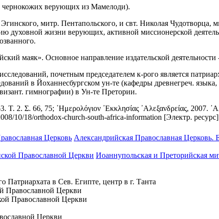
д чернокожих верующих из Мамелоди).
рия Эгинского, митр. Пентапольского, и свт. Николая Чудотворц
ю духовной жизни верующих, активной миссионерской деятельн
возванного.
йский маяк». Основное направление издательской деятельности 
исследований, почетным председателем к-рого является патриарх
ований в Йоханнесбургском ун-те (кафедры древнегреч. языка, 
 визант. гимнографии) в Ун-те Претории.
 Τ. 2. Σ. 66, 75; ῾Ημερολόγιον ᾿Εκκλησίας ᾿Αλεξανδρείας, 2007. ᾿Α
/2008/10/18/orthodox-church-south-africa-information [Электр. ресурс]
равославная Церковь
Александрийская Православная Церковь. 
ской Православной Церкви
Иоаннупольская и Преторийская ми
 Патриархата в Сев. Египте, центр в г. Танта
й Православной Церкви
кой Православной Церкви
вославной Церкви