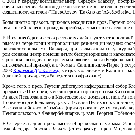
С 2001 г. кафедру возглавляет митр. Серафим (Иакову), постр
среди населения. За последнее десятилетие значительно увелич
священнослужителей (῾Ημερολόγιον ᾿Εκκλησίας ᾿Αλεξανδρείας, 19
Большинство правосл. приходов находится в пров. Гаутенг, ос
румынский; в неск. приходах преобладает местное население 
В Йоханнесбурге и его окрестностях действуют митрополичий с
рядом на территории митрополичьей резиденции недавно соору
парекклисионом вмц. Варвары, при к-ром открыты культурный
ром созданы центр помощи детям-беспризорникам и катехизат
Сретения Господня при греческой школе Сахети (Бедфордвью), 
англоязычный приход), ап. Фомы в Саннингхилл-Парке (построе
2003
Кириллом (Гундяевым)
, митр. Смоленским и Калининград
(цветной приход, служба ведется на африкаанс).
Кроме того, в пров. Гаутенг действуют кафедральный собор Б
предместье Претории, миссионерский приход во имя Киккской и
Андрея Первозванного в Крюгерсдорпе, домовая ц. прп. Антони
Победоносца в Бракпане, ц. свт. Василия Великого в Спрингсе,
Александрийского, в Тембисе (приход организуется, служба вед
Пентапольского, в Фандербейлпарке, ц. вмч. Георгия Победоно
В Северо-Западной пров. имеется 4 православных храма: Успе
вмч. Феодора Тирона в Зерусте (строящаяся); в пров. Мпумалан