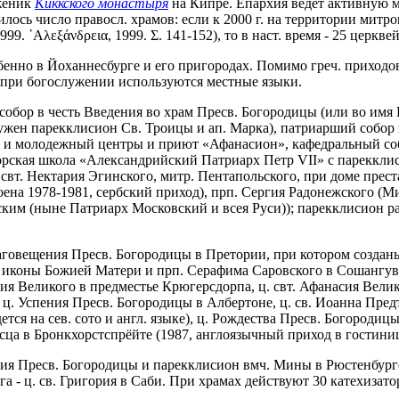
иженик
Киккского монастыря
на Кипре. Епархия ведет активную 
илось число правосл. храмов: если к 2000 г. на территории мит
99. ᾿Αλεξάνδρεια, 1999. Σ. 141-152), то в наст. время - 25 церк
обенно в Йоханнесбурге и его пригородах. Помимо греч. приходо
и при богослужении используются местные языки.
обор в честь Введения во храм Пресв. Богородицы (или во имя П
жен парекклисион Св. Троицы и ап. Марка), патриарший собор 
 и молодежный центры и приют «Афанасион», кафедральный соб
орская школа «Александрийский Патриарх Петр VII» с пареккли
свт. Нектария Эгинского, митр. Пентапольского, при доме прест
на 1978-1981, сербский приход), прп. Сергия Радонежского (Мид
ским (ныне Патриарх Московский и всея Руси)); парекклисион 
лаговещения Пресв. Богородицы в Претории, при котором созда
коны Божией Матери и прп. Серафима Саровского в Сошангуве (сл
я Великого в предместье Крюгерсдорпа, ц. свт. Афанасия Велико
 ц. Успения Пресв. Богородицы в Албертоне, ц. св. Иоанна Пред
ется на сев. сото и англ. языке), ц. Рождества Пресв. Богороди
сца в Бронкхорстспрёйте (1987, англоязычный приход в гостиниц
ния Пресв. Богородицы и парекклисион вмч. Мины в Рюстенбург
га - ц. св. Григория в Саби. При храмах действуют 30 катехизат