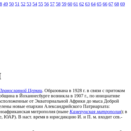
8
49
50
51
52
53
54
55
56
57
58
59
60
61
62
63
64
65
66
67
68
69
Я
Православной Церкви
. Образована в 1928 г. в связи с притоком
бщина в Йоханнесбурге возникла в 1907 г., по инициативе
 расположенные от Экваториальной Африки до мыса Доброй
ыделены новые епархии Александрийского Патриархата:
дноафриканская митрополия (ныне
Камерунская митрополия
); в
, ЮАР). В наст. время в юрисдикцию И. и П. м. входит сев.-