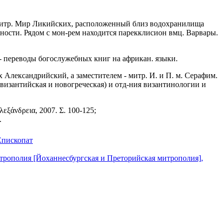
а, митр. Мир Ликийских, расположенный близ водохранилища
ости. Рядом с мон-рем находится парекклисион вмц. Варвары.
- переводы богослужебных книг на африкан. языки.
 Александрийский, а заместителем - митр. И. и П. м. Серафим.
византийская и новогреческая) и отд-ния византинологии и
λεξάνδρεια, 2007. Σ. 100-125;
.
Епископат
трополия [Йоханнесбургская и Преторийская митрополия],