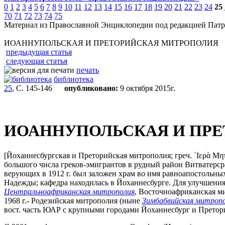
0
1
2
3
4
5
6
7
8
9
10
11
12
13
14
15
16
17
18
19
20
21
22
23
24
25
70
71
72
73
74
75
Материал из Православной Энциклопедии под редакцией Патр
ИОАННУПОЛЬСКАЯ И ПРЕТОРИЙСКАЯ МИТРОПОЛИЯ
предыдущая статья
следующая статья
печать
библиотека
25
, С. 145-146
опубликовано:
9 октября 2015г.
ИОАННУПОЛЬСКАЯ И ПР
[Йоханнесбургская и Преторийская митрополия; греч. ῾Ιερὰ Μη
большого числа греков-эмигрантов в рудный район Витватерср
верующих в 1912 г. был заложен храм во имя равноапостольн
Надежды; кафедра находилась в Йоханнесбурге. Для улучшения 
Центральноафриканская митрополия
, Восточноафриканская м
1968 г.- Родезийская митрополия (ныне
Зимбабвийская митроп
вост. часть ЮАР с крупными городами Йоханнесбург и Претор