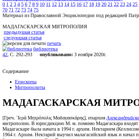
0
1
2
3
4
5
6
7
8
9
10
11
12
13
14
15
16
17
18
19
20
21
22
23
24
25
70
71
72
73
74
75
Материал из Православной Энциклопедии под редакцией Патр
МАДАГАСКАРСКАЯ МИТРОПОЛИЯ
предыдущая статья
следующая статья
печать
библиотека
42
, С. 292-293
опубликовано:
3 ноября 2020г.
Содержание
Епископы
Митрополиты
МАДАГАСКАРСКАЯ МИТР
[Греч. ῾Ιερὰ Μητρόπολις Μαδαγασκάρης], епархия
Александрийск
митрополии. В юрисдикцию М. м. помимо Мадагаскара входят К
Мадагаскаре была начата в 1994 г. архим. Нектарием (Келлисом
1964 г. Архим. Нектарий выучил малагасийский язык и начал п