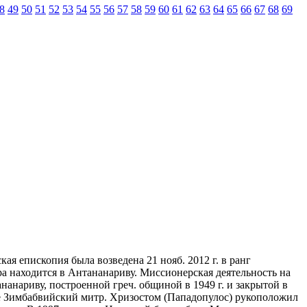
8
49
50
51
52
53
54
55
56
57
58
59
60
61
62
63
64
65
66
67
68
69
ская епископия была возведена 21 нояб. 2012 г. в ранг
 находится в Антананариву. Миссионерская деятельность на
нанариву, построенной греч. общиной в 1949 г. и закрытой в
ьбе Зимбабвийский митр. Хризостом (Пападопулос) рукоположил