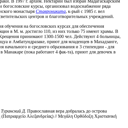
раки. В 1997 г. архим. Нектарий был избран Мадагаскарским
 и богословские курсы, организовал водоснабжение ряда
онского монастыря
Ставроникита
, к-рый с 1985 г. вел
осветительских центров и благотворительных учреждений.
я обучения на богословских курсах для обеспечения
щин в М. м. достигло 110, из них только 75 имеют храмы. В
 Крещения принимают 1300-1500 чел. Действуют 4 больницы,
анцуа и Амбатундразаке, приют для младенцев в Махадзанге,
ия начального и среднего образования и 3 стипендии - для
в Манакаре (пока работают 4 фак-та), приют для девочек в
;
Туранский Д
. Православная вера добралась до острова
 (Πατριαρχείο Αλεξανδρείας) // Μεγάλη Ορθόδοξη Χριστιανική