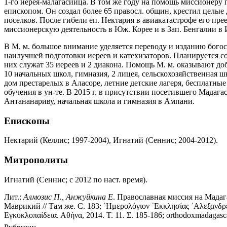
1-го иерея-малагасийца. В том же году на помощь миссионеру 
епископом. Он создал более 65 правосл. общин, крестил целые
поселков. После гибели еп. Нектария в авиакатастрофе его п
миссионерскую деятельность в Юж. Корее и в Зап. Бенгалии в
В М. м. большое внимание уделяется переводу и изданию богос
наилучшей подготовки иереев и катехизаторов. Планируется соз
них служат 35 иереев и 2 диакона. Помощь М. м. оказывают 
10 начальных школ, гимназия, 2 лицея, сельскохозяйственная 
дом престарелых в Аласоре, летние детские лагеря, бесплатные
обучения в ун-те. В 2015 г. в присутствии посетившего Мадаг
Антананариву, начальная школа и гимназия в Ампани.
Епископы
Нектарий (Келлис; 1997-2004), Игнатий (Сеннис; 2004-2012).
Митрополиты
Игнатий (Сеннис; с 2012 по наст. время).
Лит.:
Алмозис П., Анжуйкина Е
. Православная миссия на Мадаг
Маврикий // Там же. С. 183; ῾Ημερολόγιον ᾿Εκκλησίας ᾿Αλεξανδρε
Εγκυκλοπαίδεια. Αθήνα, 2014. Τ. 11. Σ. 185-186; orthodoxmadagasca