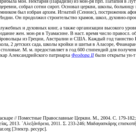
прибыла мон. Нектария (Парадизи) из мон-ря прп. Патапия в Лут
 деревни, собрал сотни сирот. Основал церкви, школы, больницу
реемником был избран архим. Игнатий (Сеннис), постриженик аф
 Индии. Он продолжил строительство храмов, школ, духовно-пр
лужебных и духовных книг, а также организации высокого уровн
дание жен. мон-ря в Туамасине. В наст. время число правосл. об
добровольцы из Греции, Австралии и США. Каждый год таинство
школа, 2 детских сада, школы кройки и шитья в Аласоре, Фианар
 столовые. М. м. предоставляет в год 600 стипендий для получен
аскар Александрийского патриарха
Феодора II
были открыты ун-т 
аскаре // Поместные Православные Церкви. М., 2004. С. 179-182
ίας, 2013. ᾿Αλεξάνδρεια, 2011. Σ. 233-246; Μαδαγασκάρης επισκοπή
r.org [Электр. ресурс].