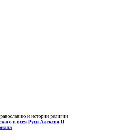
Православию и истории религии
кого и всея Руси Алексия II
рилла