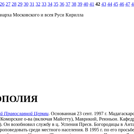
26
27
28
29
30
31
32
33
34
35
36
37
38
39
40
41
42
43
44
45
46
47
4
иарха Московского и всея Руси Кирилла
ОПОЛИЯ
ой Православной Церкви
. Основанная 23 сент. 1997 г. Мадагаскар
оморские о-ва (включая Майотту), Маврикий, Реюньон. Кафедра
). Он возобновил службу в ц. Успения Пресв. Богородицы в Анта
роповедовать среди местного населения. В 1995 г. по его прос