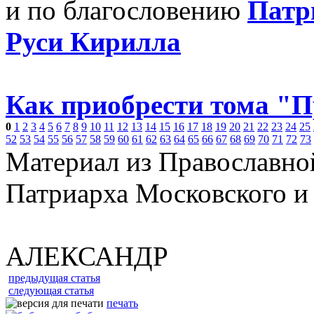
и по благословению
Патр
Руси Кирилла
Как приобрести тома "
0
1
2
3
4
5
6
7
8
9
10
11
12
13
14
15
16
17
18
19
20
21
22
23
24
25
52
53
54
55
56
57
58
59
60
61
62
63
64
65
66
67
68
69
70
71
72
73
Материал из Православно
Патриарха Московского и
АЛЕКСАНДР
предыдущая статья
следующая статья
печать