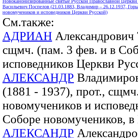
Новоканонизированные святые Русской Православной Церкви 
Васильевич Поспелов (21.03.1883, Владимир – 26.12.1937, Горь
новомучеников и исповедников Церкви Русской)
См.также:
АДРИАН
Александрович Т
сщмч. (пам. 3 фев. и в С
исповедников Церкви Рус
АЛЕКСАНДР
Владимиров
(1881 - 1937), прот., сщмч.
новомучеников и исповед
Соборе новомучеников, в
АЛЕКСАНДР
Александров