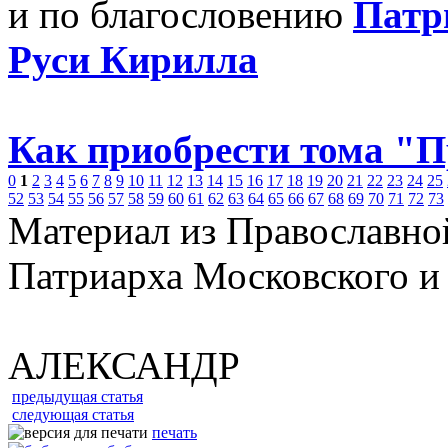
и по благословению
Патр
Руси Кирилла
Как приобрести тома "
0
1
2
3
4
5
6
7
8
9
10
11
12
13
14
15
16
17
18
19
20
21
22
23
24
25
52
53
54
55
56
57
58
59
60
61
62
63
64
65
66
67
68
69
70
71
72
73
Материал из Православно
Патриарха Московского и
АЛЕКСАНДР
предыдущая статья
следующая статья
печать