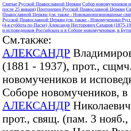
Святые Русской Православной Церкви
Собор новомучеников и
после 25 января)
Протоиереи Русской Православной Церкви
Св
Православной Церкви (см. также - Новоканонизированные свя
Русской Православной Церкви (см. также - Новомученики Рус
(4-я суббота по Пасхе)
Александр Несторович Сахаров (1875-19
и исповедников Российских и в Соборе новомучеников, в Буто
См.также:
АЛЕКСАНДР
Владимиров
(1881 - 1937), прот., сщмч.
новомучеников и исповед
Соборе новомучеников, в
АЛЕКСАНДР
Николаевич 
прот., свящ. (пам. 3 нояб