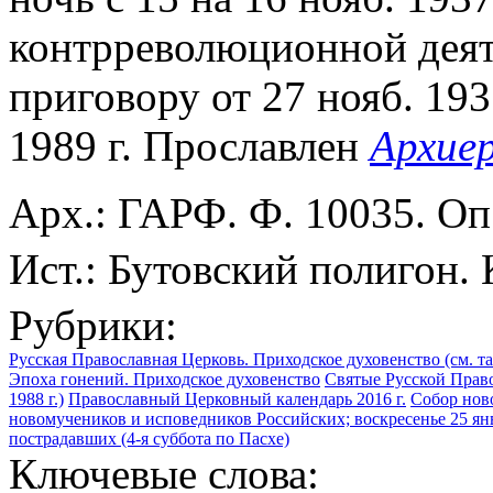
контрреволюционной деят
приговору от 27 нояб. 19
1989 г. Прославлен
Архие
Арх.: ГАРФ. Ф. 10035. Оп.
Ист.: Бутовский полигон. К
Рубрики:
Русская Православная Церковь. Приходское духовенство (см. т
Эпоха гонений. Приходское духовенство
Святые Русской Прав
1988 г.)
Православный Церковный календарь 2016 г.
Собор нов
новомучеников и исповедников Российских; воскресенье 25 ян
пострадавших (4-я суббота по Пасхе)
Ключевые слова: