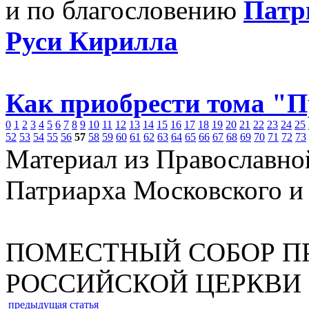
и по благословению
Патр
Руси Кирилла
Как приобрести тома "
0
1
2
3
4
5
6
7
8
9
10
11
12
13
14
15
16
17
18
19
20
21
22
23
24
25
52
53
54
55
56
57
58
59
60
61
62
63
64
65
66
67
68
69
70
71
72
73
Материал из Православно
Патриарха Московского и
ПОМЕСТНЫЙ СОБОР П
РОССИЙСКОЙ ЦЕРКВИ 19
предыдущая статья