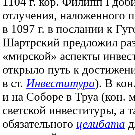
1104 г. кор. Филипп I доб
отлучения, наложенного п
в 1097 г. в послании к Гу
Шартрский предложил раз
«мирской» аспекты инвес
открыло путь к достижен
в ст.
Инвеститура
). В ко
и на Соборе в Труа (кон. 
светской инвеституры, а 
обязательного
целибата
д