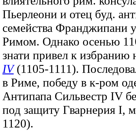
влиятельного рим. консул
Пьерлеони и отец буд. а
семейства Франджипани у
Римом. Однако осенью 110
знати привел к избранию 
IV
(1105-1111). Последов
в Риме, победу в к-ром о
Антипапа Сильвестр IV бе
под защиту Гварнерия I, 
1120).