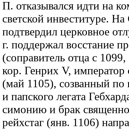
П. отказывался идти на к
светской инвеституре. На 
подтвердил церковное отл
г. поддержал восстание пр
(соправитель отца с 1099,
кор. Генрих V, император 
(май 1105), созванный по
и папского легата Гебхард
симонию и брак священн
рейхстаг (янв. 1106) напр