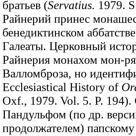
братьев (
Servatius.
1979. S
Райнерий принес монашес
бенедиктинском аббатстве
Галеаты. Церковный исто
Райнерия монахом мон-ря 
Валломброза, но идентифи
Ecclesiastical History of
Ord
Oxf., 1979. Vol. 5. P. 194
Пандульфом (по др. верси
продолжателем) папском