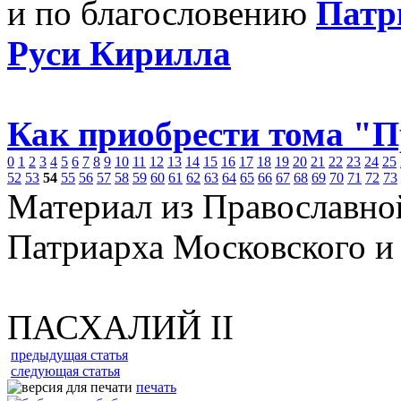
и по благословению
Патр
Руси Кирилла
Как приобрести тома "
0
1
2
3
4
5
6
7
8
9
10
11
12
13
14
15
16
17
18
19
20
21
22
23
24
25
52
53
54
55
56
57
58
59
60
61
62
63
64
65
66
67
68
69
70
71
72
73
Материал из Православно
Патриарха Московского и
ПАСХАЛИЙ II
предыдущая статья
следующая статья
печать