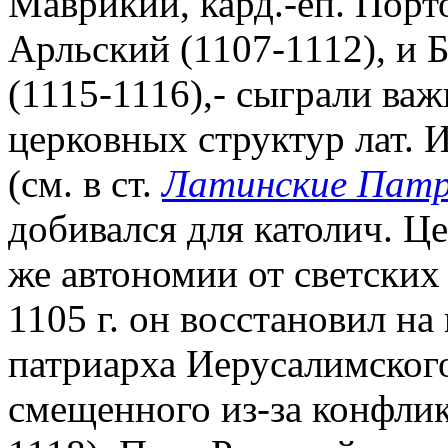
Маврикий, кард.-еп. Порто
Арльский (1107-1112), и 
(1115-1116),- сыграли ва
церковных структур лат. 
(см. в ст.
Латинские Пат
добивался для католич. Ц
же автономии от светских 
1105 г. он восстановил на
патриарха Иерусалимского
смещенного из-за конфлик