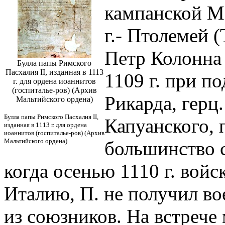
кампанской М
г.- Птолемей 
Петр Колонна 
Булла папы Римского
Пасхалия II, изданная в 1113
1109 г. при п
г. для ордена иоаннитов
(госпиталье-ров) (Архив
Рикарда, герц.
Мальтийского ордена)
Булла папы Римского Пасхалия II,
Капуанского, 
изданная в 1113 г. для ордена
иоаннитов (госпиталье-ров) (Архив
Мальтийского ордена)
большинство с
когда осенью 1110 г. войс
Италию, П. не получил во
из союзников. На встрече