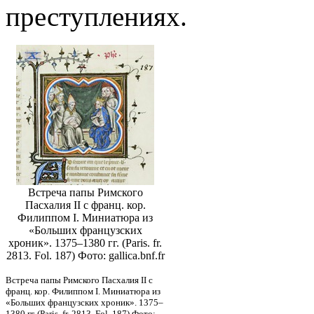
преступлениях.
Встреча папы Римского
Пасхалия II с франц. кор.
Филиппом I. Миниатюра из
«Больших французских
хроник». 1375–1380 гг. (Paris. fr.
2813. Fol. 187) Фото: gallica.bnf.fr
Встреча папы Римского Пасхалия II с
франц. кор. Филиппом I. Миниатюра из
«Больших французских хроник». 1375–
1380 гг. (Paris. fr. 2813. Fol. 187) Фото: