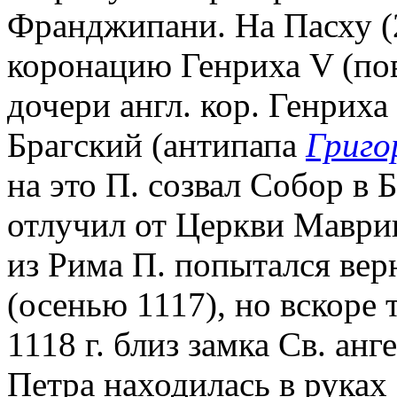
Франджипани. На Пасху (2
коронацию Генриха V (по
дочери англ. кор. Генриха
Брагский (антипапа
Григо
на это П. созвал Собор в Б
отлучил от Церкви Маврик
из Рима П. попытался вер
(осенью 1117), но вскоре 
1118 г. близ замка Св. анг
Петра находилась в руках