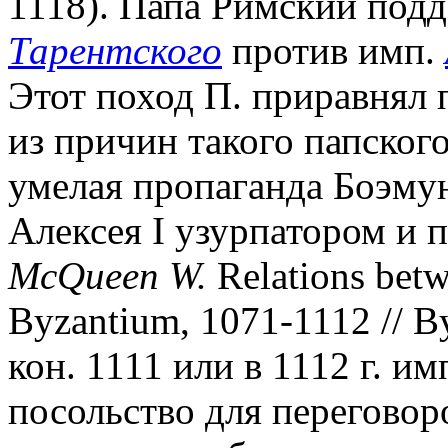
1118). Папа Римский под
Тарентского
против имп.
Этот поход П. приравнял 
из причин такого папског
умелая пропаганда Боэмун
Алексея I узурпатором и 
McQueen W.
Relations bet
Byzantium, 1071-1112 // By
кон. 1111 или в 1112 г. им
посольство для переговор