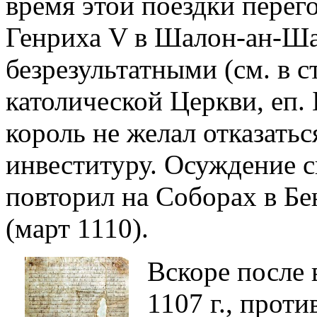
время этой поездки перег
Генриха V в Шалон-ан-Ша
безрезультатными (см. в с
католической Церкви, еп.
король не желал отказатьс
инвеституру. Осуждение с
повторил на Соборах в Бен
(март 1110).
Вскоре после 
1107 г., проти