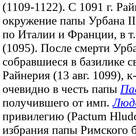
(1109-1122). С 1091 г. Р
окружение папы Урбана II
по Италии и Франции, в т.
(1095). После смерти Урба
собравшиеся в базилике с
Райнерия (13 авг. 1099), 
очевидно в честь папы
Па
получившего от имп.
Люд
привилегию (Pactum Hludo
избрания папы Римского б