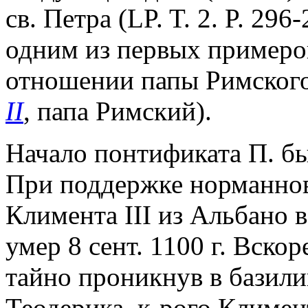
св. Петра (LP. T. 2. P. 29
одним из первых примеро
отношении папы Римского 
II
, папа Римский).
Начало понтификата П. бы
При поддержке норманнов
Климента III из Альбано в
умер 8 сент. 1100 г. Вско
тайно проникнув в базили
Теодерика, к-рого Климент