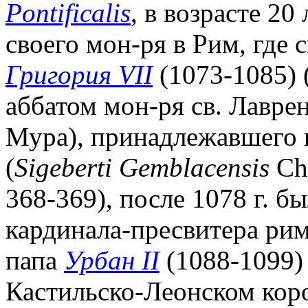
Pontificalis
, в возрасте 20
своего мон-ря в Рим, где
Григория VII
(1073-1085) (
аббатом мон-ря св. Лавре
Мура), принадлежавшего
(
Sigeberti Gemblacensis
Chr
368-369), после 1078 г. б
кардинала-пресвитера рим.
папа
Урбан II
(1088-1099) 
Кастильско-Леонском кор