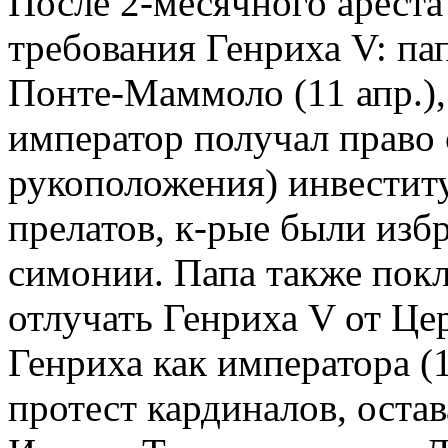
После 2-месячного ареста
требования Генриха V: па
Понте-Маммоло (11 апр.),
император получал право 
рукоположения) инвестит
прелатов, к-рые были избр
симонии. Папа также покл
отлучать Генриха V от Це
Генриха как императора (1
протест кардиналов, остав