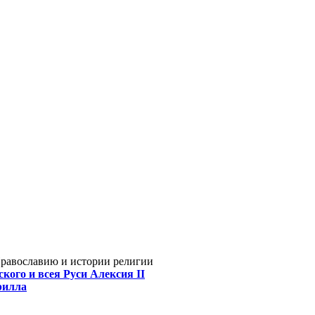
Православию и истории религии
кого и всея Руси Алексия II
рилла