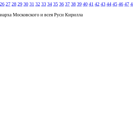
26
27
28
29
30
31
32
33
34
35
36
37
38
39
40
41
42
43
44
45
46
47
4
иарха Московского и всея Руси Кирилла