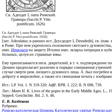
Св. Адеодат I, папа Римский.
Гравюра (Sacchi P. Vitis
pontificum. 1626)
Св. Адеодат I, папа Римский. Гравюра
(Sacchi P. Vitis pontificum. 1626)
[лат. Adeodatus; в ранних ист. Деусдедит I, Deusdedit], св. (па
в Риме. При нем укрепилось положение светского духовенства,
имп.
Ираклием
на защиту Италии имп. экзарха патриция и кубик
больных, целуя их страшные язвы.
Ему приписываются неск. декреталий, в т. ч. подтверждение п
Дюшен предполагает различие в порядке совершения утренней и
случае смерти рим. низшего духовного лица. А. был погребен 
доброту и миролюбие, а также его свинцовая печать с изображ
Ист.: LP. Vol. 1. N 319-320;
Jaff
é
. RPR. I. 222; II. N 698, 739.
Лит.:
Mann
H.
K.
Lives of the popes in the Early Middle Ages. L., 
Seppelt.
Geschichte. Bd. 2. S. 46.
Е. В. Казбекова
Рубрики:
Римско-католическая Церковь
Католические святые
Римско-кат