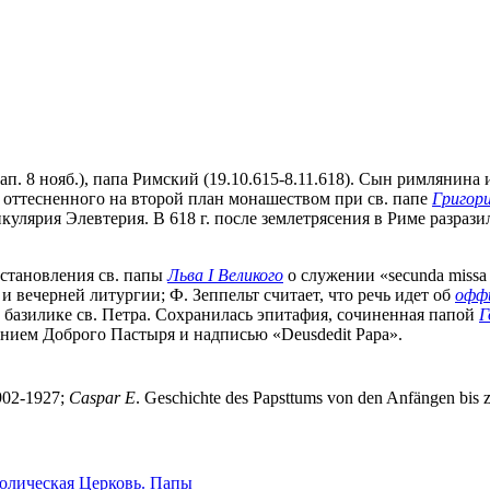
м. зап. 8 нояб.), папа Римский (19.10.615-8.11.618). Сын римляни
 оттесненного на второй план монашеством при св. папе
Григор
улярия Элевтерия. В 618 г. после землетрясения в Риме разразил
остановления св. папы
Льва I Великого
о служении «secunda missa 
 вечерней литургии; Ф. Зеппельт считает, что речь идет об
офф
в базилике св. Петра. Сохранилась эпитафия, сочиненная папой
Г
ением Доброго Пастыря и надписью «Deusdedit Papa».
1902-1927;
Caspar
E
. Geschichte des Papsttums von den Anfängen bis z
олическая Церковь. Папы