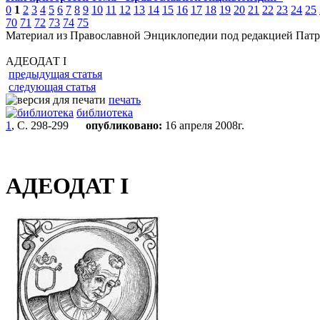
0
1
2
3
4
5
6
7
8
9
10
11
12
13
14
15
16
17
18
19
20
21
22
23
24
25
70
71
72
73
74
75
Материал из Православной Энциклопедии под редакцией Патр
АДЕОДАТ I
предыдущая статья
следующая статья
печать
библиотека
1
, С. 298-299
опубликовано:
16 апреля 2008г.
АДЕОДАТ I