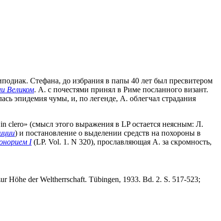
на иподиак. Стефана, до избрания в папы 40 лет был пресвитером
ии Великом
. А. с почестями принял в Риме посланного визант.
ась эпидемия чумы, и, по легенде, А. облегчал страдания
in clero» (смысл этого выражения в LP остается неясным: Л.
иции
) и постановление о выделении средств на похороны в
онорием I
(LP. Vol. 1. N 320), прославляющая А. за скромность,
ur Höhe der Weltherrschaft. Tübingen, 1933. Bd. 2. S. 517-523;