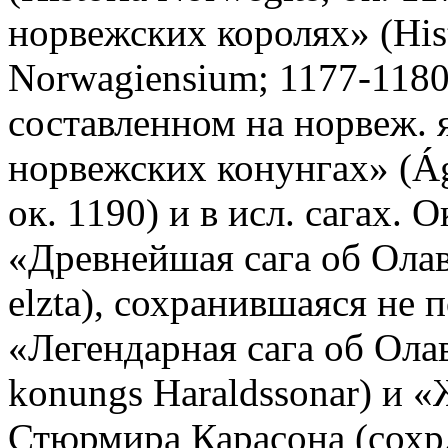
норвежских королях» (Histo
Norwagiensium; 1177-1180)
составленном на норвеж. 
норвежских конунгах» (Ág
ок. 1190) и в исл. сагах. О
«Древнейшая сага об Олаве
elzta), сохранившаяся не 
«Легендарная сага об Олав
konungs Haraldssonar) и 
Стюрмира Карасона (сохр.