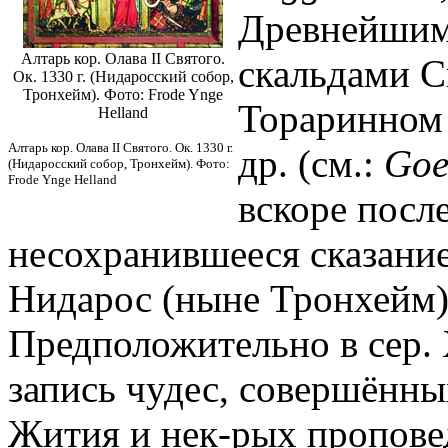
Древнейшими
Алтарь кор. Олава II Святого.
скальдами С
Ок. 1330 г. (Нидаросский собор,
Тронхейм). Фото: Frode Ynge
Тораринном 
Helland
Алтарь кор. Олава II Святого. Ок. 1330 г.
др. (см.:
Goe
(Нидаросский собор, Тронхейм). Фото:
Frode Ynge Helland
вскоре посл
несохранившееся сказание
Нидарос (ныне Тронхейм) (T
Предположительно в сер. 
запись чудес, совершённых
Жития и нек-рых пропове