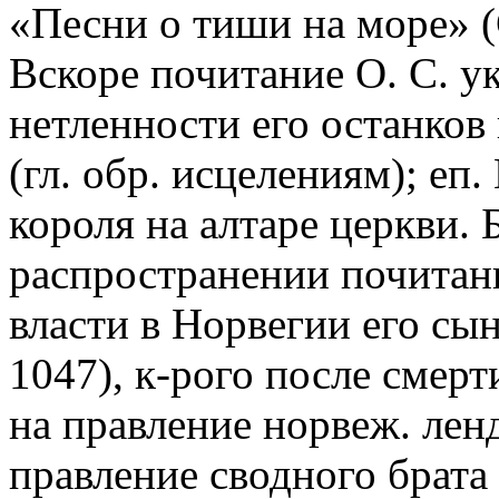
«Песни о тиши на море» (Gl
Вскоре почитание О. С. у
нетленности его останко
(гл. обр. исцелениям); еп
короля на алтаре церкви.
распространении почитан
власти в Норвегии его сы
1047), к-рого после смер
на правление норвеж. ле
правление сводного брата 