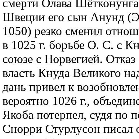
смерти Олава Шётконунга
Швеции его сын Анунд (Эн
1050) резко сменил отнош
в 1025 г. борьбе О. С. с 
союзе с Норвегией. Отказ
власть Кнуда Великого на
дань привел к возобновле
вероятно 1026 г., объеди
Якоба потерпел, судя по 
Снорри Стурлусон писал о