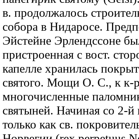
в. продолжалось строител
собора в Нидаросе. Пред
Эйстейне Эрлендссоне был
пристроенная с вост. стор
капелле хранилась покрыт
святого. Мощи О. С., к к
многочисленные паломник
святыней. Начиная со 2-й п
только как св. покровител
Норвегии (rex perpetuus N