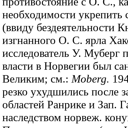
противостояние с О. С., ка
необходимости укрепить 
(ввиду бездеятельности К
изгнанного О. С. ярла Хак
исследователь У. Муберг п
власти в Норвегии был с
Великим; см.:
Moberg.
194
резко ухудшились после з
областей Ранрике и Зап. 
наследством норвеж. кону