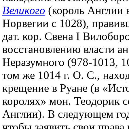
Великого
(король Англии в
Норвегии с 1028), правив
дат. кор. Свена I Вилоборо
восстановлению власти анг
Неразумного (978-1013, 10
том же 1014 г. О. С., нах
крещение в Руане (в «Ист
королях» мон. Теодорик с
Англии). В следующем год
чтобы заявить свои права н