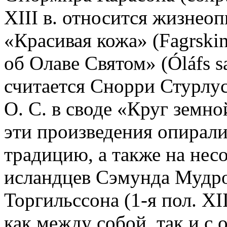
XIII в. относится жизнеоп
«Красивая кожа» (Fagrski
об Олаве Святом» (Óláfs sa
считается Снорри Стурлус
О. С. в своде «Круг земной
эти произведения опирали
традицию, а также на не
исландцев Сэмунда Мудро
Торгильссона (1-я пол. XI
как между собой, так и с