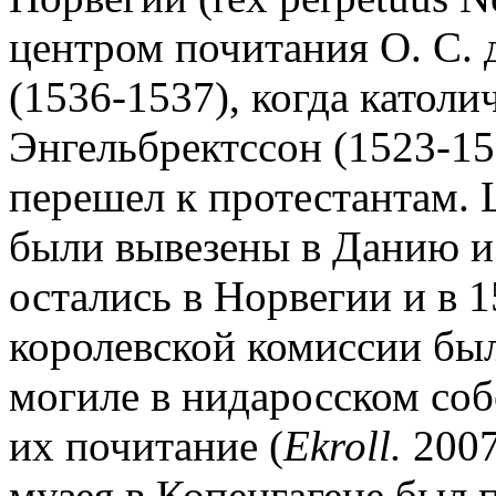
центром почитания О. С.
(1536-1537), когда католи
Энгельбректссон (1523-15
перешел к протестантам. Це
были вывезены в Данию и
остались в Норвегии и в 
королевской комиссии бы
могиле в нидаросском собо
их почитание (
Ekroll.
2007
музея в Копенгагене был 