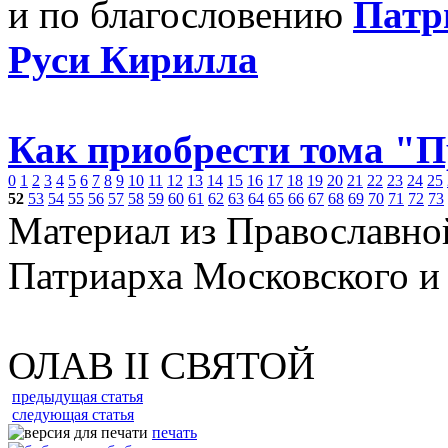
и по благословению
Патр
Руси Кирилла
Как приобрести тома "
0
1
2
3
4
5
6
7
8
9
10
11
12
13
14
15
16
17
18
19
20
21
22
23
24
25
52
53
54
55
56
57
58
59
60
61
62
63
64
65
66
67
68
69
70
71
72
73
Материал из Православно
Патриарха Московского и
ОЛАВ II СВЯТОЙ
предыдущая статья
следующая статья
печать