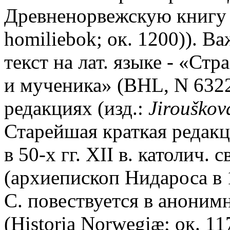
Древненорвежскую книгу 
homiliebok; ок. 1200)). 
текст на лат. языке - «Ст
и мученика» (BHL, N 6322
редакциях (изд.:
Jirou
š
kov
Старейшая краткая редакц
в 50-х гг. XII в. католич
(архиепископ Нидароса в 
С. повествуется в анони
(Historia Norwegiæ; ок. 1