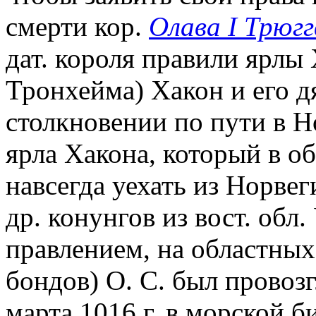
смерти кор.
Олава I Трюгг
дат. короля правили ярлы
Тронхейма) Хакон и его д
столкновении по пути в Н
ярла Хакона, который в о
навсегда уехать из Норве
др. конунгов из вост. обл
правлением, на областных
бондов) О. С. был провоз
марта 1016 г. в морской б