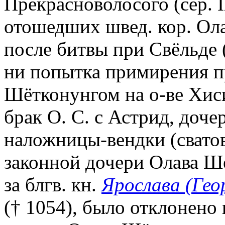
Прекрасноволосого (сер. IX
отошедших швед. кор. Ола
после битвы при Свёльде 
ни попытка примирения пр
Шётконунгом на о-ве Хиси
брак О. С. с Астрид, доч
наложницы-вендки (сватов
законной дочери Олава Ш
за блгв. кн.
Ярослава (Гео
(† 1054), было отклонено