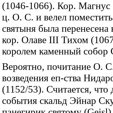
(1046-1066). Кор. Магнус
ц. О. С. и велел поместит
святыня была перенесена 
кор. Олаве III Тихом (106
королем каменный собор 
Вероятно, почитание О. С
возведения еп-ства Нидаро
(1152/53). Считается, что
события скальд Эйнар Ск
панегирик святому (Geisl).