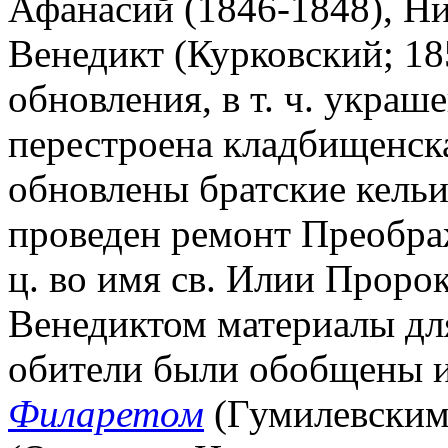
Афанасий (1846-1848), Ни
Венедикт (Курковский; 18
обновления, в т. ч. украш
перестроена кладбищенска
обновлены братские кельи
проведен ремонт Преобра
ц. во имя св. Илии Проро
Венедиктом материалы дл
обители были обобщены и
Филаретом
(Гумилевским