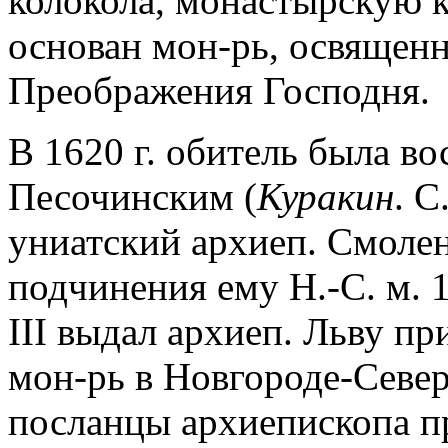
колокола, монастырскую ка
основан мон-рь, освященны
Преображения Господня.
В 1620 г. обитель была в
Песочинским (
Куракин
. С
униатский архиеп. Смоле
подчинения ему Н.-С. м. 1
III выдал архиеп. Льву пр
мон-рь в Новгороде-Северс
посланцы архиепископа п