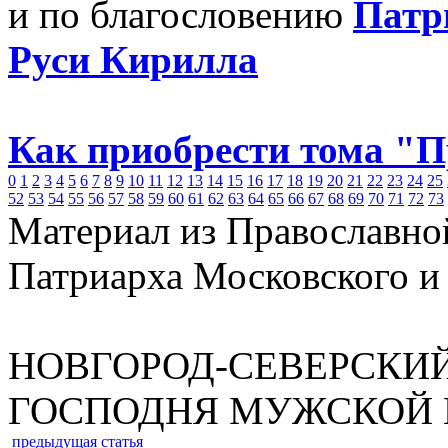
и по благословению
Патр
Руси Кирилла
Как приобрести тома "
0
1
2
3
4
5
6
7
8
9
10
11
12
13
14
15
16
17
18
19
20
21
22
23
24
25
52
53
54
55
56
57
58
59
60
61
62
63
64
65
66
67
68
69
70
71
72
73
Материал из Православно
Патриарха Московского и
НОВГОРОД-СЕВЕРСКИЙ
ГОСПОДНЯ МУЖСКОЙ
предыдущая статья