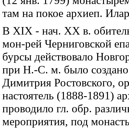
(12 янв. 1799) монастыре
там на покое архиеп. Ила
В XIX - нач. XX в. обите
мон-рей Черниговской епа
бурсы действовало Новгор
при Н.-С. м. было создано
Димитрия Ростовского, ор
настоятель (1888-1891) а
проводило гл. обр. разли
мероприятия, под монаст