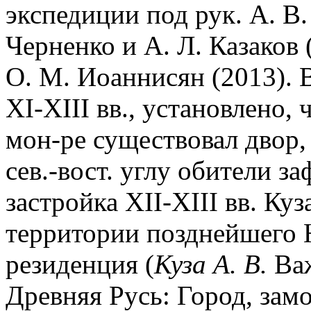
экспедиции под рук. А. В.
Черненко и А. Л. Казаков 
О. М. Иоаннисян (2013). 
XI-XIII вв., установлено, ч
мон-ре существовал двор,
сев.-вост. углу обители з
застройка XII-XIII вв. Куз
территории позднейшего Н
резиденция (
Куза А. В.
Важ
Древняя Русь: Город, замок