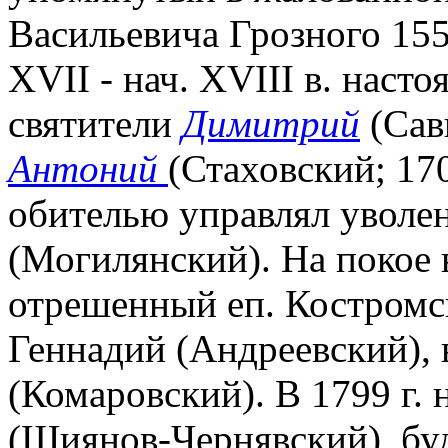
Васильевича Грозного 1551
XVII - нач. XVIII в. наст
святители
Димитрий
(Сав
Антоний
(Стаховский; 170
обителью управлял уволе
(Могилянский). На покое в
отрешенный еп. Костромс
Геннадий (Андреевский), в
(Комаровский). В 1799 г.
(Шиянов-Чернявский), бу