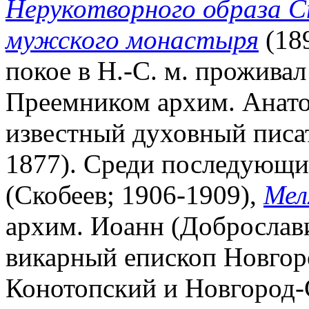
Нерукотворного образа С
мужского монастыря
(189
покое в Н.-С. м. прожива
Преемником архим. Анато
известный духовный писа
1877). Среди последующи
(Скобеев; 1906-1909),
Мел
архим. Иоанн (Доброслави
викарный епископ Новгор
Конотопский и Новгород-