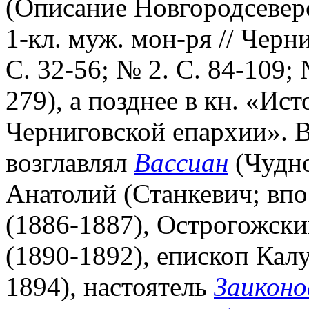
(Описание Новгородсевер
1-кл. муж. мон-ря // Черн
С. 32-56; № 2. C. 84-109; 
279), а позднее в кн. «Ис
Черниговской епархии». В
возглавлял
Вассиан
(Чудно
Анатолий (Станкевич; впо
(1886-1887), Острогожски
(1890-1892), епископ Кал
1894), настоятель
Заиконо