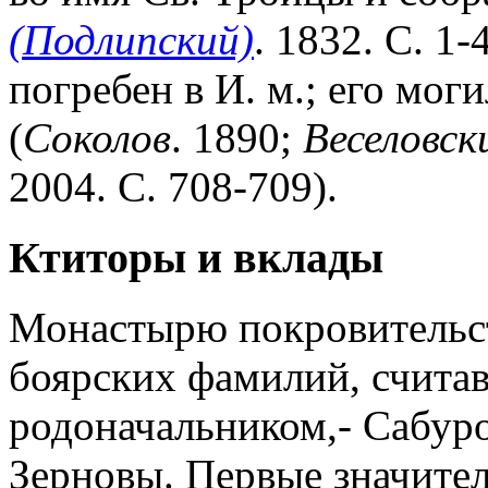
(Подлипский)
. 1832. С. 1
погребен в И. м.; его моги
(
Соколов
. 1890;
Веселовск
2004. С. 708-709).
Ктиторы и вклады
Монастырю покровительст
боярских фамилий, счита
родоначальником,- Сабур
Зерновы. Первые значител