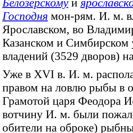
Белозерскому
и
ярославск
Господня
мон-рям. И. м. в
Ярославском, во Владими
Казанском и Симбирском у
владений (3529 дворов) н
Уже в XVI в. И. м. распо
правом на ловлю рыбы в о
Грамотой царя Феодора Ио
вотчину И. м. были пожал
обители на оброке) рыбны