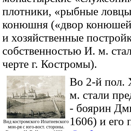
плотники, «рыбные ловцы»
конюшня («двор конюшей»
и хозяйственные постройк
собственностью И. м. ста
черте г. Костромы).
Во 2-й пол.
м. стали пр
- боярин Дм
1606) и его
Вид костромского Ипатиевского
мон-ря с юго-вост. стороны.