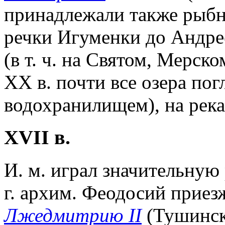
принадлежали также рыбны
речки Игуменки до Андрее
(в т. ч. на Святом, Мерск
XX в. почти все озера п
водохранилищем), на река
XVII в.
И. м. играл значительную
г. архим. Феодосий приез
Лжедмитрию II
(Тушинско