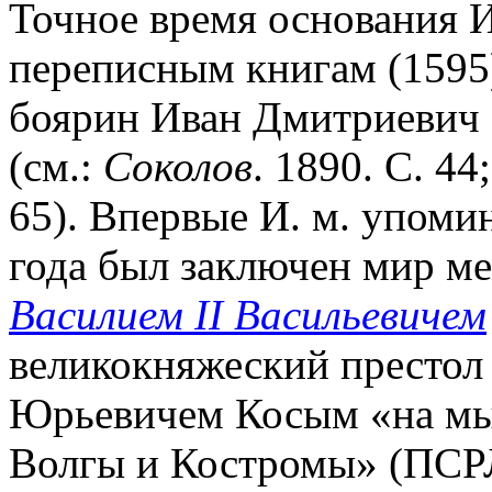
Точное время основания
И
переписным книгам (1595)
боярин Иван Дмитриевич 
(см.:
Соколов
. 1890. С. 44
65). Впервые И. м. упомин
года был заключен мир ме
Василием II Васильевичем
великокняжеский престол
Юрьевичем Косым «на мыс
Волгы и Костромы» (ПСРЛ. Т