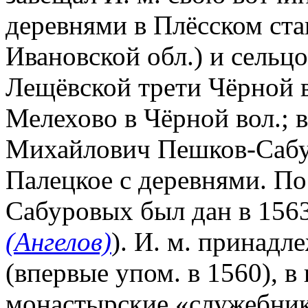
деревнями в Плёсском ста
Ивановской обл.) и сельц
Лещёвской трети Чёрной во
Мелехово в Чёрной вол.; в
Михайлович Пешков-Сабур
Палецкое с деревнями. П
Сабуровых был дан в 1563-
(Ангелов)
). И. м. принадл
(впервые упом. в 1560), 
монастырские «служебник