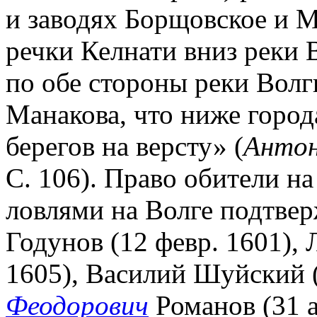
и заводях Борщовское и М
речки Келнати вниз реки
по обе стороны реки Волги
Манакова, что ниже город
берегов на версту» (
Анто
С. 106). Право обители н
ловлями на Волге подтве
Годунов (12 февр. 1601), Л
1605), Василий Шуйский 
Феодорович
Романов (31 а