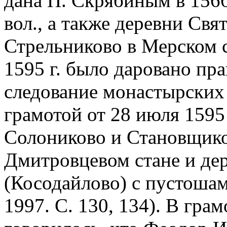
дана П. Скрябиным в 1566
вол., а также деревни Свя
Стрельниково в Мерском с
1595 г. было даровано пр
следование монастырских 
грамотой от 28 июля 1595
Солониково и Становщико
Дмитровцевом стане и дер
(Косодайлово) с пустошам
1997. С. 130, 134). В грамо