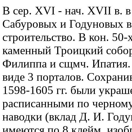
В сер. XVI - нач. XVII в.
Сабуровых и Годуновых в 
строительство. В кон. 50-х
каменный Троицкий собор
Филиппа и сщмч. Ипатия.
виде 3 порталов. Сохрани
1598-1605 гг. были укра
расписанными по черному
наводки (вклад Д. И. Году
имеются по 8 клейм, изо