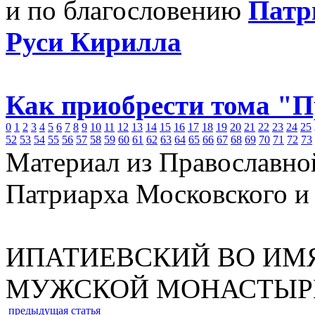
и по благословению
Патр
Руси Кирилла
Как приобрести тома "
0
1
2
3
4
5
6
7
8
9
10
11
12
13
14
15
16
17
18
19
20
21
22
23
24
25
52
53
54
55
56
57
58
59
60
61
62
63
64
65
66
67
68
69
70
71
72
73
Материал из Православно
Патриарха Московского и
ИПАТИЕВСКИЙ ВО ИМ
МУЖСКОЙ МОНАСТЫР
предыдущая статья