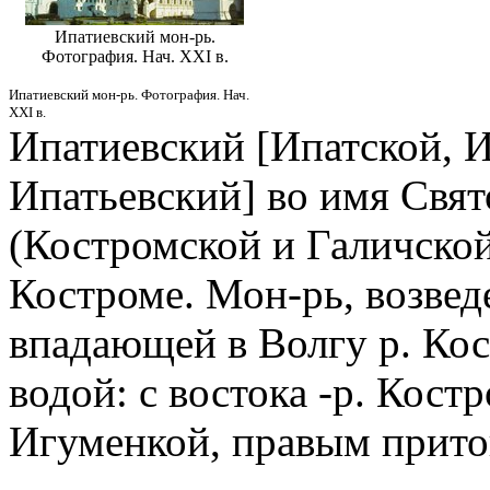
Ипатиевский мон-рь.
Фотография. Нач. XXI в.
Ипатиевский мон-рь. Фотография. Нач.
XXI в.
Ипатиевский [Ипатской, И
Ипатьевский] во имя Свя
(Костромской и Галичской 
Костроме. Мон-рь, возвед
впадающей в Волгу р. Кос
водой: с востока -р. Костр
Игуменкой, правым прито