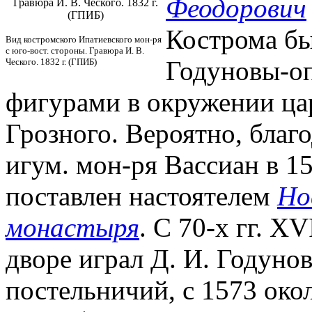
Феодорович
Гравюра И. В. Ческого. 1832 г.
(ГПИБ)
Кострома бы
Вид костромского Ипатиевского мон-ря
с юго-вост. стороны. Гравюра И. В.
Годуновы-о
Ческого. 1832 г. (ГПИБ)
фигурами в окружении ц
Грозного. Вероятно, благ
игум. мон-ря Вассиан в 15
поставлен настоятелем
Но
монастыря
. С 70-х гг. X
дворе играл Д. И. Годунов
постельничий, с 1573 око