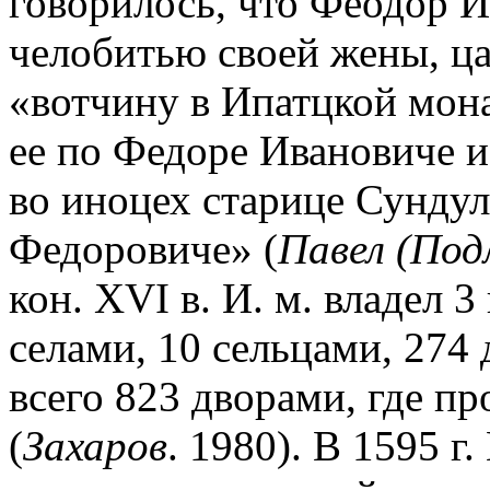
говорилось, что Феодор 
челобитью своей жены, 
«вотчину в Ипатцкой мона
ее по Федоре Ивановиче и
во иноцех старице Сундуле
Федоровиче» (
Павел (Под
кон. XVI в. И. м. владел 
селами, 10 сельцами, 274
всего 823 дворами, где п
(
Захаров
. 1980). В 1595 г.