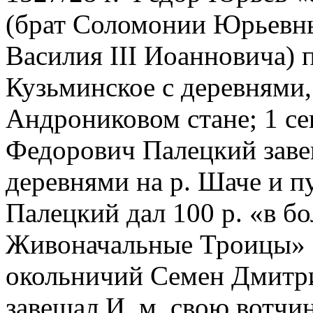
(брат Соломонии Юрьевны
Василия III Иоанновича) 
Кузьминское с деревнями
Андрониковом стане; 1 сен
Федорович Палецкий заве
деревнями на р. Шаче и п
Палецкий дал 100 р. «в б
Живоначальные Троицы» И
окольничий Семен Дмитр
завещал И. м. свою вотчин