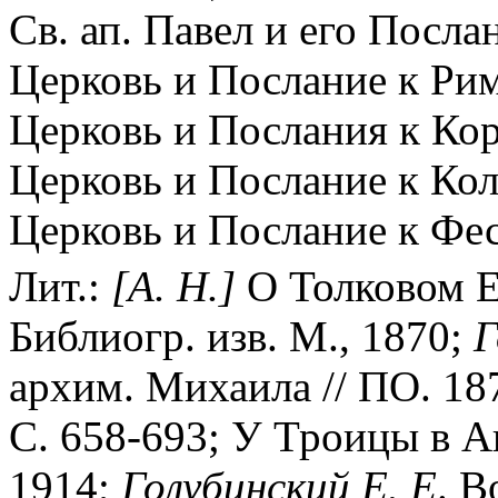
Св. ап. Павел и его Посла
Церковь и Послание к Рим
Церковь и Послания к Кор
Церковь и Послание к Ко
Церковь и Послание к Фе
Лит.:
[А.
Н.]
О Толковом Е
Библиогр. изв. М., 1870;
Г
архим. Михаила // ПО. 187
С. 658-693;
У Троицы в Ак
1914;
Голубинский
Е.
Е
. В