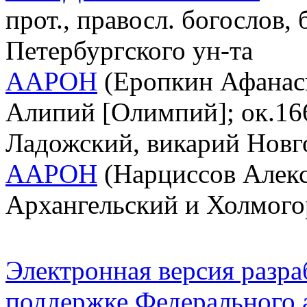
прот., правосл. богослов,
Петербургского ун-та
ААРОН
(Еропкин Афанас
Алипий [Олимпий]; ок.166
Ладожский, викарий Новг
ААРОН
(Нарциссов Алексе
Архангельский и Холмого
Электронная версия разр
поддержке Федерального а