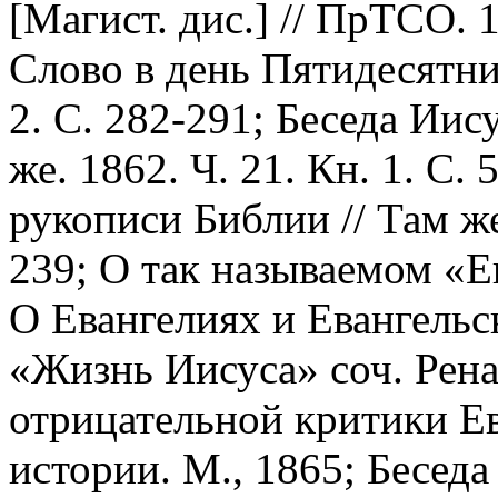
[Магист. дис.] // ПрТСО. 1
Слово в день Пятидесятниц
2. С. 282-291; Беседа Иис
же. 1862. Ч. 21. Кн. 1. С.
рукописи Библии // Там же.
239; О так называемом «Ев
О Евангелиях и Евангельс
«Жизнь Иисуса» соч. Ренан
отрицательной критики Ев
истории. М., 1865; Бесед