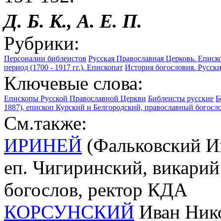
Д. Б. К., А. Е. П.
Рубрики:
Персоналии библеистов
Русская Православная Церковь. Еписко
период (1700 - 1917 гг.). Епископат
История богословия. Русск
Ключевые слова:
Епископы Русской Православной Церкви
Библеисты русские
Б
1887), епископ Курский и Белгородский, православный богосло
См.также:
ИРИНЕЙ
(Фальковский Ив
еп. Чигиринский, викари
богослов, ректор КДА
КОРСУНСКИЙ
Иван Нико