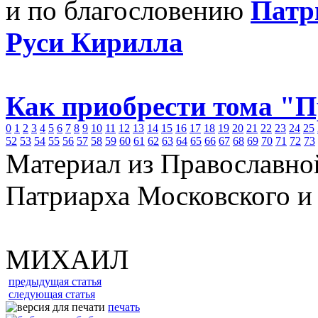
и по благословению
Патр
Руси Кирилла
Как приобрести тома "
0
1
2
3
4
5
6
7
8
9
10
11
12
13
14
15
16
17
18
19
20
21
22
23
24
25
52
53
54
55
56
57
58
59
60
61
62
63
64
65
66
67
68
69
70
71
72
73
Материал из Православно
Патриарха Московского и
МИХАИЛ
предыдущая статья
следующая статья
печать