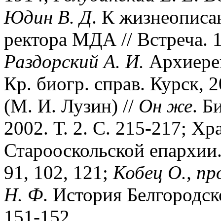
Юдин
В.
Д
. К жизнеописа
ректора МДА // Встреча. 1
Раздорский
А.
И.
Архиереи
Кр. биогр. справ. Курск, 
(М. И. Лузин) //
Он
же
. Б
2002. Т. 2. С. 215-217; Х
Старооскольской епархии. 
91, 102, 121;
Кобец
О.,
пр
Н.
Ф
. История Белгородск
151-152.