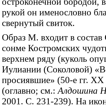
остроконечной бородой, в 
рукой он именословно бла
свернутый свиток.
Образ М. входит в состав
сонме Костромских чудотв
верхнем ряду (куколь опу
Иулиании (Соколовой) «Вс
просиявшие» (50-е гг. XX 
(оглавно; см.:
Алдошина Н
2001. С. 231-239). На ик