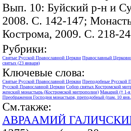
Вып. 10: Буйский р-н и С
2008. С. 142-147; Монаст
Кострома, 2009. С. 218-24
Рубрики:
Святые Русской Православной Церкви
Православный Церковны
святых (23 января)
Ключевые слова:
Святые Русской Православной Церкви
Преподобные Русской 
Русской Православной Церкви
Собор святых Костромской мит
женский монастырь (Костромской митрополии)
Макарий († 1-я
Преображения Господня монастыря, преподобный (пам. 10 янв.,
См.также:
АВРААМИЙ ГАЛИЧСКИ