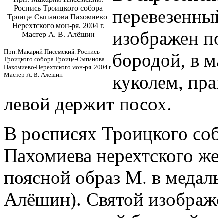
Роспись Троицкого собора
перевезенный
Троице-Сыпанова Пахомиево-
Нерехтского мон-ря. 2004 г.
изображен по
Мастер А. В. Алёшин
Прп. Макарий Писемский. Роспись
бородой, в м
Троицкого собора Троице-Сыпанова
Пахомиево-Нерехтского мон-ря. 2004 г.
Мастер А. В. Алёшин
куколем, пра
левой держит посох.
В росписях Троицкого со
Пахомиева нерехтского же
поясной образ М. в медал
Алёшин). Святой изображе