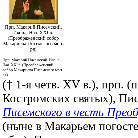
Прп. Макарий Писемский.
Икона. Нач. ХХI в.
(Преображенский собор
Макариева Писемского мон-
ря)
Прп. Макарий Писемский. Икона.
Нач. ХХI в. (Преображенский
собор Макариева Писемского мон-
ря)
(† 1-я четв. XV в.), прп. (
Костромских святых), Пи
Писемского в честь Прео
(ныне в Макарьем погосте