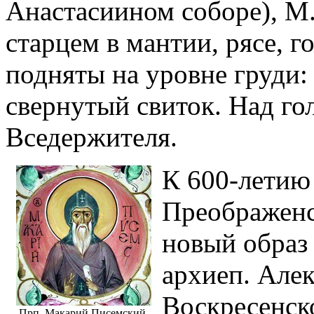
Анастасиином соборе), М
старцем в мантии, рясе, г
подняты на уровне груди: в
свернутый свиток. Над гол
Вседержителя.
К 600-летию
Преображенс
новый образ
архиеп. Але
Воскресенско
Прп. Макарий Писемский.