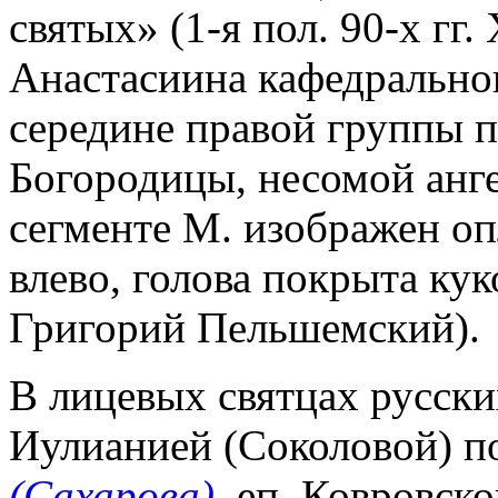
святых» (1-я пол. 90-х гг.
Анастасиина кафедральног
середине правой группы п
Богородицы, несомой анге
сегменте М. изображен оп
влево, голова покрыта кук
Григорий Пельшемский).
В лицевых святцах русск
Иулианией (Соколовой) п
(Сахарова)
, еп. Ковровско