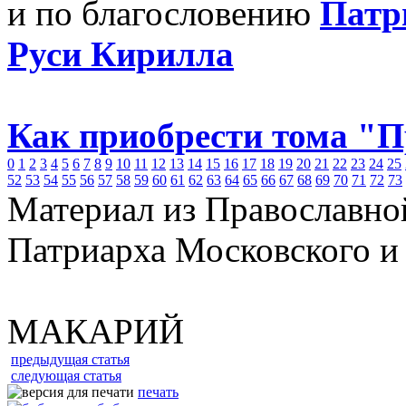
и по благословению
Патр
Руси Кирилла
Как приобрести тома "
0
1
2
3
4
5
6
7
8
9
10
11
12
13
14
15
16
17
18
19
20
21
22
23
24
25
52
53
54
55
56
57
58
59
60
61
62
63
64
65
66
67
68
69
70
71
72
73
Материал из Православно
Патриарха Московского и
МАКАРИЙ
предыдущая статья
следующая статья
печать