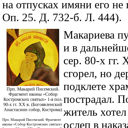
на отпусках имяни его не 
Оп. 25. Д. 732-б. Л. 444).
Макариева пу
и в дальнейш
сер. 80-х гг.
сгорел, но д
подклете хра
Прп. Макарий Писемский.
Фрагмент иконы «Собор
пострадал. П
Костромских святых» 1-я пол.
90-х гг. ХХ в. (Богоявленский
житель хотел
Анастасиин собор, Кострома)
Прп. Макарий Писемский. Фрагмент
ослеп в нака
иконы «Собор Костромских святых»