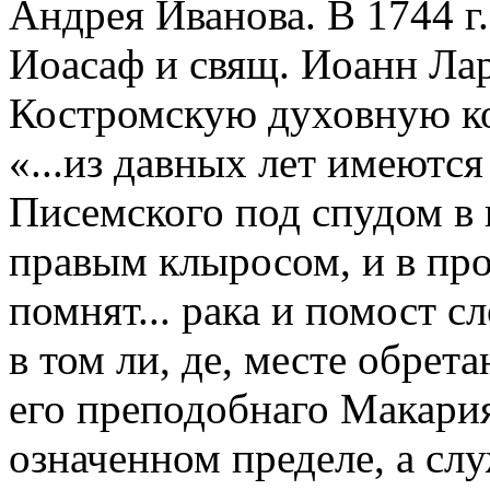
Андрея Иванова. В 1744 г
Иоасаф и свящ. Иоанн Ла
Костромскую духовную ко
«...из давных лет имеют
Писемского под спудом в 
правым клыросом, и в прош
помнят... рака и помост с
в том ли, де, месте обрета
его преподобнаго Макари
означенном пределе, а сл