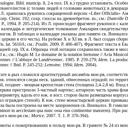
Boulogne. Bibl. municip. 8, 2-я пол. IX в.) трудно установить. Ос
вангелистов (с телами людей и головами животных); в декорац
 Л. хранилась рукопись сокращенной версии «Liber Officialis» Ам
orp. Christ. 192; сохр. глоссы на древнебретон. яз.; см.:
Dumville D
an. P., 1994. P. 205-214). Из Л. происходит фрагмент рукописи с ка
, календарь и литургическое толкование Амалария свидетельству
гов. В таблицах и календаре указаны дни памяти св. Винвалоэ: 3
 церкви в его честь). На рубеже X и XI вв. в Л. был создан сбо
. lat. 5610A; см.:
Poulin.
2009. P. 406-407). Фрагмент текста в 
ацией сер. IX в. Образцы этой нотации сохранились также в мисс
I в.; см.:
Huglo M.
Le domaine de la notation bretonne // Acta Musicol
ennec // L'abbaye de Landévennec. 1985. P. 259-279;
Idem.
La product
nec // Ibid. P. 245-252;
Lemoine.
1994;
Idem.
2004).
ьтате к-рых сложился архитектурный ансамбль мон-ря, соответс
в. относятся следы неск. зданий, обнесенных оградой; по террито
, позднее - мощная крепостная стена (толщина 2,4-2,8 м). Вход
е церкви пристроили 3-частный нартекс; алтарную часть храма ф
периметру, вдоль его юж. и вост. сторон были размещены корпу
ыл огражден стеной). К юж. стене монастырской церкви примыка
ла была построена на месте захоронения св. Винвалоэ. В гомил
inori in aecclesiam qua nunc ossa eius continentur maiorem). П
ого мон-ря см.:
Morice.
2007. T. 1. P. 370-394).
грамоты о пожертвованиях в пользу мон-ря. В грамоте № 24 из м