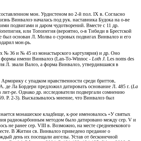
оставленном мон. Урдистеном во 2-й пол. IX в. Согласно
знь Винвалоэ началась под рук. наставника Будока на о-ве
кими подвигами и даром чудотворений. Вместе с 11 др.
опепигия, или Топопегия (вероятно, о-в Тибиди в Брестской
де был основан Л. Молва о суровых подвигах Винвалоэ и его
одарил мон-рь.
ах № 36 и № 45 из монастырского картулярия) и др. Оно
ой формы имени Винвалоэ (Lan-To-Winnoc -
Loth J.
Les noms des
ля Л. звали Валоэ, а форма Винвалоэ, утвердившаяся в
в Арморику с упадком нравственности среди бриттов,
А. де Ла Бордери предложил датировать основание Л. 485 г. (
La
 в лит-ре. Однако др. исследователи подвергали сомнению
9. P. 2-3). Высказывалось мнение, что Винвалоэ был
инается монашеское кладбище, к-рое именовалось «У святых
дования радиокарбонным методом было датировано между сер. V и
ось не ранее сер. VIII в. Возможно, на месте средневекового
есте. В Житии св. Винвалоэ приведено предание о
каждый день их посещали ангелы. Устав от бесконечной