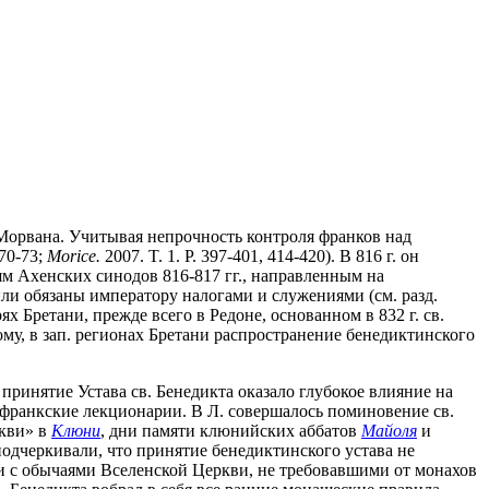
Морвана. Учитывая непрочность контроля франков над
 70-73;
Morice.
2007. T. 1. P. 397-401, 414-420). В 816 г. он
ям Ахенских синодов 816-817 гг., направленным на
ли обязаны императору налогами и служениями (см. разд.
х Бретани, прежде всего в Редоне, основанном в 832 г. св.
ому, в зап. регионах Бретани распространение бенедиктинского
принятие Устава св. Бенедикта оказало глубокое влияние на
франкские лекционарии. В Л. совершалось поминовение св.
ркви» в
Клюни
, дни памяти клюнийских аббатов
Майоля
и
подчеркивали, что принятие бенедиктинского устава не
ии с обычаями Вселенской Церкви, не требовавшими от монахов