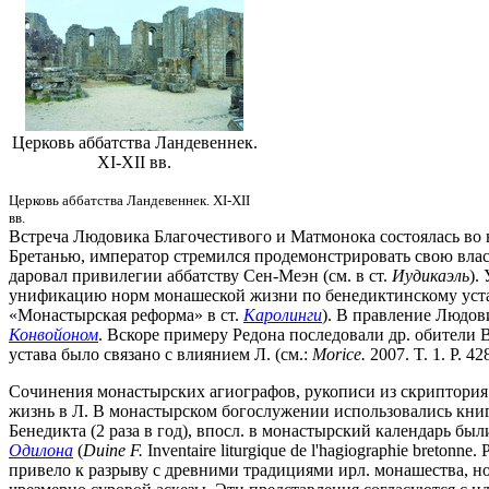
Церковь аббатства Ландевеннек.
XI-XII вв.
Церковь аббатства Ландевеннек. XI-XII
вв.
Встреча Людовика Благочестивого и Матмонока состоялась во 
Бретанью, император стремился продемонстрировать свою влас
даровал привилегии аббатству Сен-Меэн (см. в ст.
Иудикаэль
).
унификацию норм монашеской жизни по бенедиктинскому уставу
«Монастырская реформа» в ст.
Каролинги
). В правление Людови
Конвойоном
. Вскоре примеру Редона последовали др. обители В
устава было связано с влиянием Л. (см.:
Morice.
2007. T. 1. P. 4
Сочинения монастырских агиографов, рукописи из скриптория и
жизнь в Л. В монастырском богослужении использовались книги 
Бенедикта (2 раза в год), впосл. в монастырский календарь 
Одилона
(
Duine F.
Inventaire liturgique de l'hagiographie bretonne. 
привело к разрыву с древними традициями ирл. монашества, н