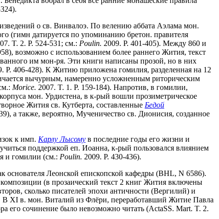
в. Бенедикта вобрал в себя все ранние монашеские правила
-324).
изведений о св. Винвалоэ. По велению аббата Аэлама мон.
ого (гимн датируется по упоминанию бретон. правителя
7. T. 2. P. 524-531; см.:
Poulin.
2009. P. 401-405). Между 860 и
958), возможно с использованием более раннего Жития, текст
нованного им мон-ря. Эти книги написаны прозой, но в них
. P. 406-428). К Житию приложена гомилия, разделенная на 12
тличается вычурным, намеренно усложненным риторическим
см.:
Morice.
2007. T. 1. P. 159-184). Напротив, в гомилии,
корпуса мон. Урдистена, в к-рый вошли прозиметрическое
отворное Жития св. Кутберта, составленные
Бедой
9), а также, вероятно, Мученичество св. Дионисия, созданное
изок к имп.
Карлу Лысому
в последние годы его жизни и
ручиться поддержкой еп. Иоанна, к-рый пользовался влиянием
я и гомилии (см.:
Poulin.
2009. P. 430-436).
как основателя Леонской епископской кафедры (BHL, N 6586).
и композиции (в прозаический текст 2 книг Жития включены
торов, сколько писателей эпохи античности (Вергилий) и
7-217). В XI в. мон. Виталий из Флёри, переработавший Житие Павла
 его сочинение было невозможно читать (ActaSS. Mart. T. 2.