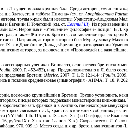
 в. в Л. существовала крупная б-ка. Среди авторов, сочинения к
оанна Златоуста и «аббата Пимена» (см. ст.
Apophthegmata Patru
е авторы, труды к-рых были известны Урдистену,-Альдхельм Ма
м и Евгений II Толетский (см. ст.
Евгений III
). Из произведений 
ами блж. Иеронима и «Утешением философией» Боэция. В Л. хр
стра», а также Житие св. Бригиты, составленное ирл. автором К
тие св. Патрикия, автором которого был Мурьху мокку Махтени
х гг. IX в. в Доле (ныне Доль-де-Бретань); в распоряжении Урмо
олингских авторов, за исключением «Проповедей на важнейшие пр
 о легендарных учениках Винвалоэ, основателях бретонских мон
Poulin.
2009. P. 452-453), и др. Предположительно в Л. было соста
за пределами Бретани (
Morice.
2007. T. 1. P. 121-144;
Poulin.
2009.
ись в позднее средневековье (гимнография - AHMA. T. 18. P. 262
торий, возможно крупнейший в Бретани. Трудно установить, каки
ипториях, писцы которых подражали монастырским книжникам. Уж
в королевство зап. франков и в Англию, где некоторые манускрип
 которых связывают с Л., хранятся в книжных собраниях разли
а (NY Publ. Lib. 115, кон. IX - нач. X в.) и Оксфордское Еванг
2. 16, рубеж IX и X вв. или 1-я пол. X в.). Скорее всего в Л. бы
èque. 970, 909 г.). Место создания др. бретон. манускриптов (Lond. 