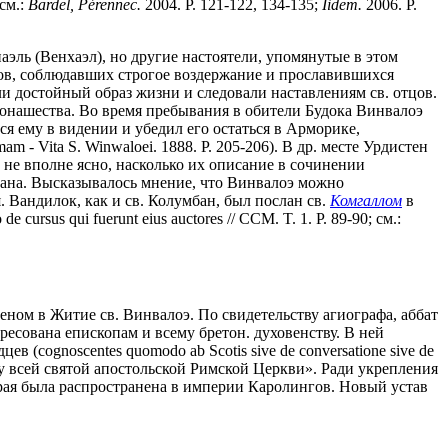
см.:
Bardel, P
é
rennec.
2004. P. 121-122, 134-135;
Iidem.
2006. P.
аэль (Венхаэл), но другие настоятели, упомянутые в этом
ков, соблюдавших строгое воздержание и прославившихся
и достойный образ жизни и следовали наставлениям св. отцов.
 монашества. Во время пребывания в обители Будока Винвалоэ
ся ему в видении и убедил его остаться в Арморике,
am - Vita S. Winwaloei. 1888. P. 205-206). В др. месте Урдистен
о не вполне ясно, насколько их описание в сочинении
сиана. Высказывалось мнение, что Винвалоэ можно
Вандилок, как и св. Колумбан, был послан св.
Комгаллом
в
sus qui fuerunt eius auctores // CCM. T. 1. P. 89-90; см.:
еном в Житие св. Винвалоэ. По свидетельству агиографа, аббат
дресована епископам и всему бретон. духовенству. В ней
(cognoscentes quomodo ab Scotis sive de conversatione sive de
ну всей святой апостольской Римской Церкви». Ради укрепления
орая была распространена в империи Каролингов. Новый устав