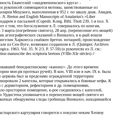
обенность Евангелий «ландевеннекского круга» -
ии рукописей совмещаются мотивы, заимствованные из
алария Мецского, выполненная в 952 г. по заказу диак. Амадея,
. N.
Breton and English Manuscripts of Amalarius's «Liber
лендарем и пасхалией (Copenh. Kong. Bibl. Thott 239, 1-я пол. X
ют о том, что богослужение в Л. совершалось по книгам,
 марта (погребение святого), 28 апр. (перенесение его мощей)
рник агиографических сказаний о Винвалоэ, в к-рый вошли
Евангелии Харкнесса снабжен бретон. нотацией, происхождение
але из Сен-Вуге, возможно созданном в Л. (Quimper. Archives
ogica. 1963. Vol. 35. N 2/3. P. 57-59) (о рукописях из Л. см.:
ion manuscrite des scriptoria bretons (VIIIe-XIe siècles) //
твовавший бенедиктинскому «канону». До этого времени
рии мон-ря протекал ручей). В кон. VIII или в нач. IX в. была
 в церковь был за пределами огражденной территории
ланкировали 2 капеллы, которые открывались в боковые нефы. К
са с дормиторием, рефекторием и др. помещениями,
ло просторное помещение, к-рое соединялось с капеллой,
ии Урдистена упоминается о перенесении мощей святого из
ри раскопках обнаружены следы гробницы Винвалоэ, находившейся
онастырского картулярия говорится о покупке неким Хепвоу