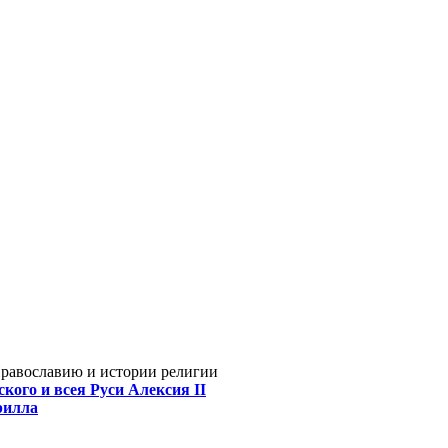
Православию и истории религии
кого и всея Руси Алексия II
рилла