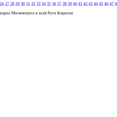
26
27
28
29
30
31
32
33
34
35
36
37
38
39
40
41
42
43
44
45
46
47
4
иарха Московского и всея Руси Кирилла