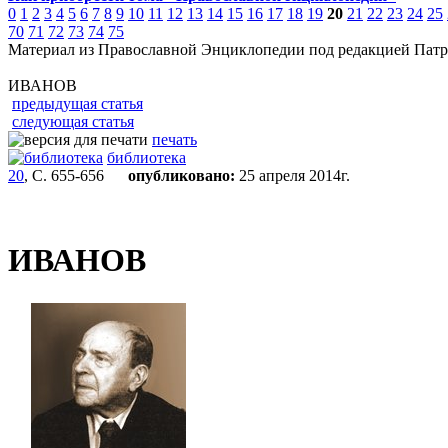
0
1
2
3
4
5
6
7
8
9
10
11
12
13
14
15
16
17
18
19
20
21
22
23
24
25
70
71
72
73
74
75
Материал из Православной Энциклопедии под редакцией Патр
ИВАНОВ
предыдущая статья
следующая статья
печать
библиотека
20
, С. 655-656
опубликовано:
25 апреля 2014г.
ИВАНОВ