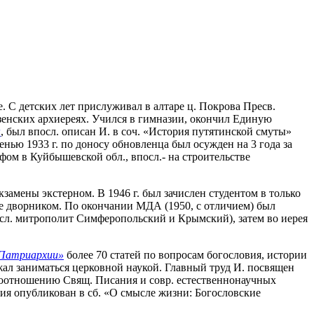
е. С детских лет прислуживал в алтаре ц. Покрова Пресв.
зенских архиереях. Учился в гимназии, окончил Единую
ы
, был впосл. описан И. в соч. «История путятинской смуты»
сенью 1933 г. по доносу обновленца был осужден на 3 года за
ом в Куйбышевской обл., впосл.- на строительстве
кзамены экстерном. В 1946 г. был зачислен студентом в только
е дворником. По окончании МДА (1950, с отличием) был
осл. митрополит Симферопольский и Крымский), затем во иерея
 Патриархии»
более 70 статей по вопросам богословия, истории
жал заниматься церковной наукой. Главный труд И. посвящен
 соотношению Свящ. Писания и совр. естественнонаучных
ания опубликован в сб. «О смысле жизни: Богословские