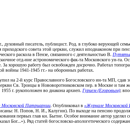
т., духовный писатель, публицист. Род. в глубоко верующей семь
м приходского совета этой церкви, служил иподиаконом при пен
еского раскола в Пензе, связанного с деятельностью В.
Путят
а заочное отд-ние астрономического фак-та Московского ун-та. О
За хорошую работу был освобожден досрочно. Работал топограф
й войны 1941-1945 гг.- на оборонных работах.
тупил на 2-й курс Православного Богословского ин-та МП, сдав э
ркви Св. Троицы в Нововоротниковском пер. в Москве и там ж
 1955 г. рукоположен во диакона архиеп.
Гурием (Егоровым)
; вп
е Московской Патриархии
. Опубликовал в
«Журнале Московской
исаны: Н. Попов, Н. И., Калугин). По выходе на пенсию продол
кования первых глав кн. Бытие. Особое внимание автор уделял
казал Бог...»). Ряд статей богословско-апологетического содерж