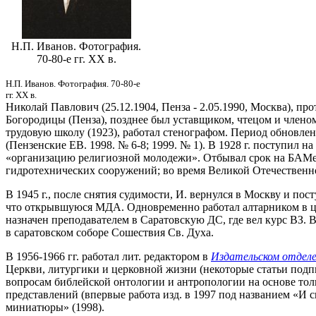
Н.П. Иванов. Фотография.
70-80-е гг. XX в.
Н.П. Иванов. Фотография. 70-80-е
гг. XX в.
Николай Павлович (25.12.1904, Пенза - 2.05.1990, Москва), про
Богородицы (Пенза), позднее был уставщиком, чтецом и члено
трудовую школу (1923), работал стенографом. Период обновленч
(Пензенские ЕВ. 1998. № 6-8; 1999. № 1). В 1928 г. поступил н
«организацию религиозной молодежи». Отбывал срок на БАМе. 
гидротехнических сооружений; во время Великой Отечественно
В 1945 г., после снятия судимости, И. вернулся в Москву и пос
что открывшуюся МДА. Одновременно работал алтарником в це
назначен преподавателем в Саратовскую ДС, где вел курс ВЗ. В
в саратовском соборе Сошествия Св. Духа.
В 1956-1966 гг. работал лит. редактором в
Издательском отдел
Церкви, литургики и церковной жизни (некоторые статьи подп
вопросам библейской онтологии и антропологии на основе тол
представлений (впервые работа изд. в 1997 под названием «И с
миниатюры» (1998).