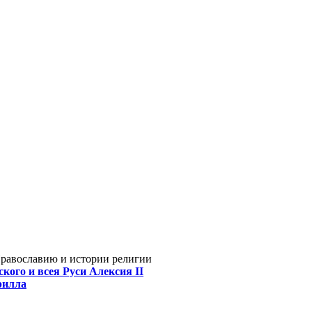
Православию и истории религии
кого и всея Руси Алексия II
рилла