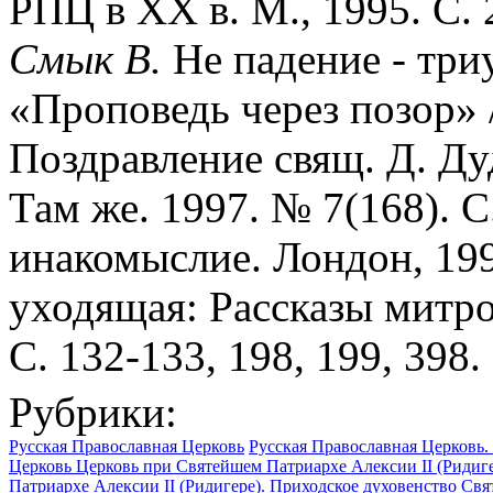
РПЦ в ХХ в. М., 1995. С. 2
Смык В.
Не падение - три
«Проповедь через позор» //
Поздравление свящ. Д. Дуд
Там же. 1997. № 7(168). С
инакомыслие. Лондон, 1990
уходящая: Рассказы митро
С. 132-133, 198, 199, 398.
Рубрики:
Русская Православная Церковь
Русская Православная Церковь. 
Церковь Церковь при Святейшем Патриархе Алексии II (Ридигер
Патриархе Алексии II (Ридигере). Приходское духовенство
Свя