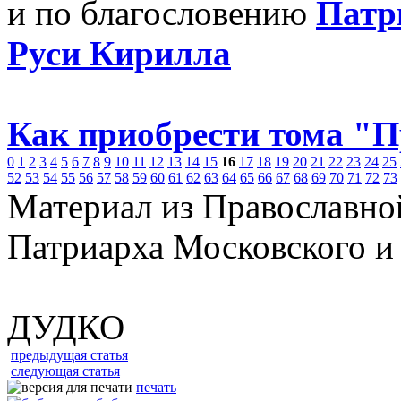
и по благословению
Патр
Руси Кирилла
Как приобрести тома "
0
1
2
3
4
5
6
7
8
9
10
11
12
13
14
15
16
17
18
19
20
21
22
23
24
25
52
53
54
55
56
57
58
59
60
61
62
63
64
65
66
67
68
69
70
71
72
73
Материал из Православно
Патриарха Московского и
ДУДКО
предыдущая статья
следующая статья
печать