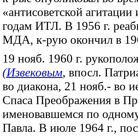
«антисоветской агитации 
годам ИТЛ. В 1956 г. реа
МДА, к-рую окончил в 196
19 нояб. 1960 г. рукопол
(Извековым
, впосл. Патр
во диакона, 21 нояб.- во и
Спаса Преображения в Пр
именовавшемся по одному
Павла. В июле 1964 г., п