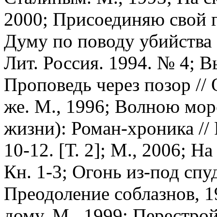
2000; Присоединяю свой г
Думу по поводу убийства 
Лит. Россия. 1994. № 4; В
Проповедь через позор // 
же. М., 1996; Волною мор
жизни): Роман-хроника // 
10-12. [Т. 2]; М., 2006; Н
Кн. 1-3; Огонь из-под спуд
Преодоление соблазнов, 1
дому. М., 1999; Перестро