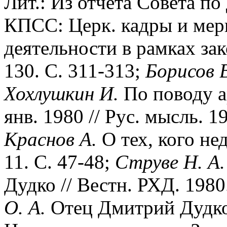
Лит.: Из отчета Совета по
КПСС: Церк. кадры и мер
деятельности в рамках зак
130. С. 311-313;
Борисов 
Хохлушкин И.
По поводу а
янв. 1980 // Рус. мысль. 1
Краснов А.
О тех, кого не
11. С. 47-48;
Струве Н. А.
Дудко // Вестн. РХД. 1980
О. А.
Отец Дмитрий Дудко