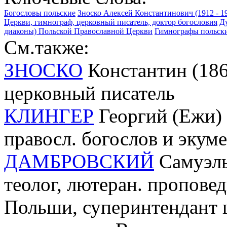
Богословы польские
Зноско Алексей Константинович (1912 - 
Церкви, гимнограф, церковный писатель, доктор богословия
Д
диаконы) Польской Православной Церкви
Гимнографы польск
См.также:
ЗНОСКО
Константин (1865
церковный писатель
КЛИНГЕР
Георгий (Ежи) (
правосл. богослов и экум
ДАМБРОВСКИЙ
Самуэль 
теолог, лютеран. пропове
Польши, суперинтендант ц