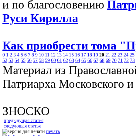
и по благословению
Патр
Руси Кирилла
Как приобрести тома "
0
1
2
3
4
5
6
7
8
9
10
11
12
13
14
15
16
17
18
19
20
21
22
23
24
25
52
53
54
55
56
57
58
59
60
61
62
63
64
65
66
67
68
69
70
71
72
73
Материал из Православно
Патриарха Московского и
ЗНОСКО
предыдущая статья
следующая статья
печать