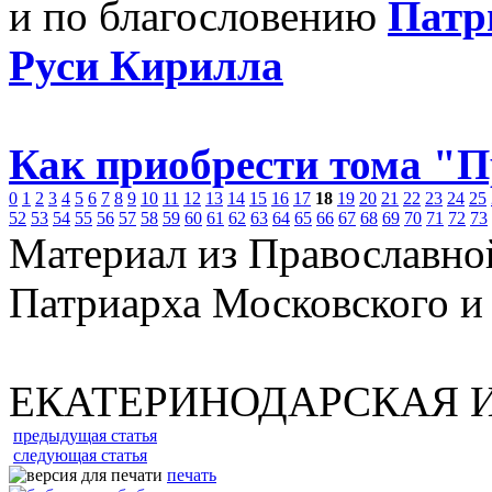
и по благословению
Патр
Руси Кирилла
Как приобрести тома "
0
1
2
3
4
5
6
7
8
9
10
11
12
13
14
15
16
17
18
19
20
21
22
23
24
25
52
53
54
55
56
57
58
59
60
61
62
63
64
65
66
67
68
69
70
71
72
73
Материал из Православно
Патриарха Московского и
ЕКАТЕРИНОДАРСКАЯ 
предыдущая статья
следующая статья
печать