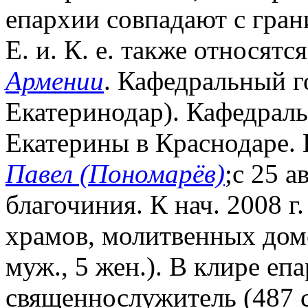
епархии совпадают с гра
Е. и. К. е. также относятс
Армении
. Кафедральный г
Екатеринодар). Кафедраль
Екатерины в Краснодаре. 
Павел (Пономарёв)
;с 25 а
благочиния. К нач. 2008 г.
храмов, молитвенных домо
муж., 5 жен.). В клире еп
священнослужитель (487 с