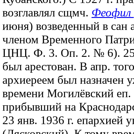
возглавлял сщмч.
Феофил 
июня) возведенный в сан 
членом Временного Патр
ЦНЦ. Ф. 3. Оп. 2. № 6). 2
был арестован. В апр. то
архиереем был назначен у
времени Могилёвский еп.
прибывший на Краснодарск
23 янв. 1936 г. епархией 
(Лясковский). К тому вре