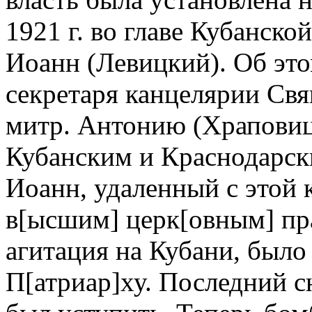
1921 г. во главе Кубанско
Иоанн (Левицкий). Об это
секретаря канцелярии Свя
митр. Антонию (Храповиц
Кубанским и Краснодарск
Иоанн, удаленный с этой
в[ысшим] церк[овным] пр
агитация на Кубани, было
П[атриар]ху. Последний с