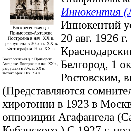
Иннокентия (
Иннокентий уе
Воскресенская ц. в
Приморско-Ахтарске.
20 авг. 1926 г
Построена в нач. XX в.,
разрушена в 30-х гг. XX в.
Краснодарским
Фотография. Нач. XX в.
Воскресенская ц. в Приморско-
Белгород, 1 ок
Ахтарске. Построена в нач. XX в.,
разрушена в 30-х гг. XX в.
Фотография. Нач. XX в.
Ростовским, в
(Представляются сомните
хиротонии в 1923 в Москв
оппозиции Агафангела (Са
Кубанского.) С 1927 г. п