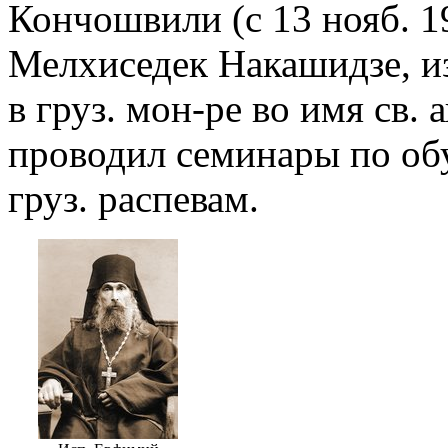
Кончошвили (с 13 нояб. 1
Мелхиседек Накашидзе, из
в груз. мон-ре во имя св.
проводил семинары по о
груз. распевам.