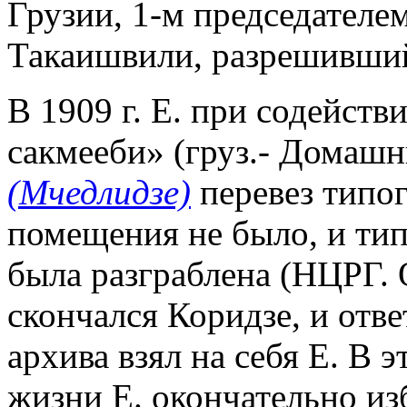
Грузии, 1-м председателе
Такаишвили, разрешивший
В 1909 г. Е. при содейст
сакмееби» (груз.- Домашн
(Мчедлидзе)
перевез типо
помещения не было, и ти
была разграблена (НЦРГ. Q
скончался Коридзе, и отве
архива взял на себя Е. В
жизни Е. окончательно из