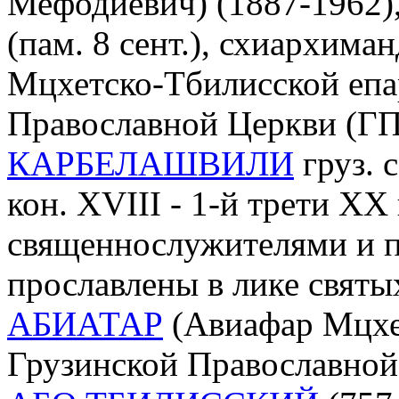
Мефодиевич) (1887-1962)
(пам. 8 сент.), схиархима
Мцхетско-Тбилисской епа
Православной Церкви (Г
КАРБЕЛАШВИЛИ
груз. 
кон. XVIII - 1-й трети XX
священнослужителями и п
прославлены в лике святы
АБИАТАР
(Авиафар Мцхетс
Грузинской Православной