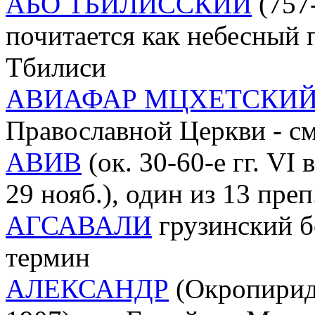
АБО ТБИЛИССКИЙ
(757-
почитается как небесный 
Тбилиси
АВИАФАР МЦХЕТСКИ
Православной Церкви - см
АВИВ
(ок. 30-60-е гг. VI 
29 нояб.), один из 13 преп
АГСАВАЛИ
грузинский б
термин
АЛЕКСАНДР
(Окропирид