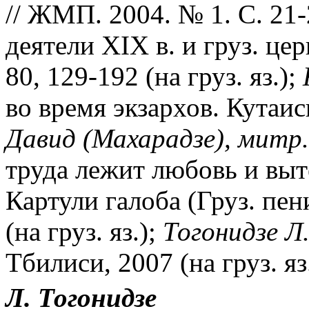
// ЖМП. 2004. № 1. С. 21
деятели XIX в. и груз. цер
80, 129-192 (на груз. яз.);
во время экзархов. Кутаиси,
Давид (Махарадзе), митр.
труда лежит любовь и выт
Картули галоба (Груз. пен
(на груз. яз.);
Тогонидзе Л
Тбилиси, 2007 (на груз. яз.
Л. Тогонидзе