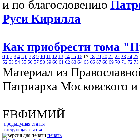
и по благословению
Патр
Руси Кирилла
Как приобрести тома "
0
1
2
3
4
5
6
7
8
9
10
11
12
13
14
15
16
17
18
19
20
21
22
23
24
25
52
53
54
55
56
57
58
59
60
61
62
63
64
65
66
67
68
69
70
71
72
73
Материал из Православно
Патриарха Московского и
ЕВФИМИЙ
предыдущая статья
следующая статья
печать