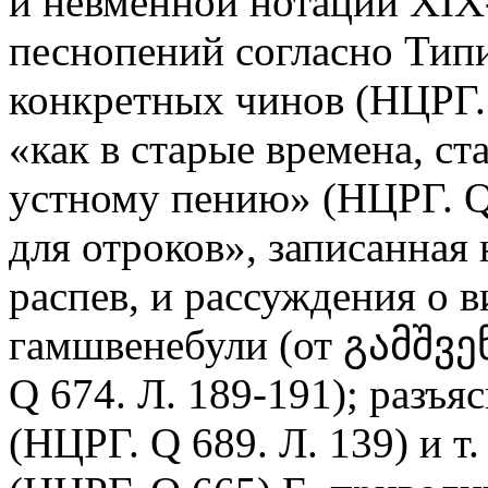
и невменной нотации XIX-
песнопений согласно Тип
конкретных чинов (НЦРГ. Q
«как в старые времена, ст
устному пению» (НЦРГ. Q 
для отроков», записанная 
распев, и рассуждения о в
гамшвенебули (от გამშვ
Q 674. Л. 189-191); разъя
(НЦРГ. Q 689. Л. 139) и т