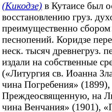
(Кикодзе)
в Кутаисе был о
восстановлению груз. дух
преимущественно сбором 
песнопений. Коридзе пер
неск. тысяч древнегруз. п
издали на собственные сре
(«Литургия св. Иоанна Зл
чина Погребения» (1899)
Преждеосвященную, на Ли
чина Венчания» (1901), «