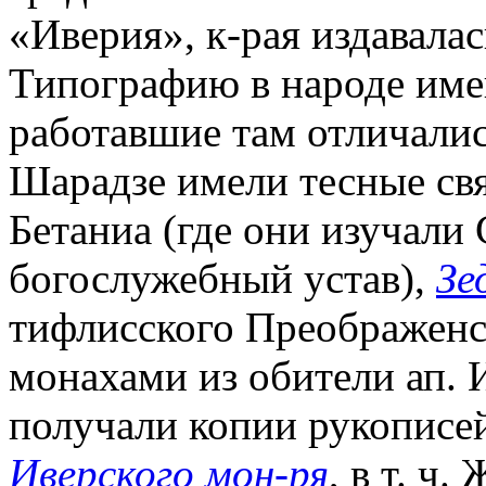
«Иверия», к-рая издавалас
Типографию в народе имен
работавшие там отличалис
Шарадзе имели тесные св
Бетаниа (где они изучали
богослужебный устав),
Зе
тифлисского Преображенск
монахами из обители ап. 
получали копии рукописе
Иверского мон-ря
, в т. ч