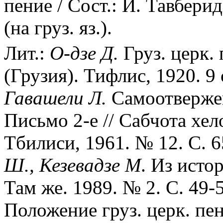
пение / Сост.: И. Тавбери
(на груз. яз.).
Лит.:
О-дзе Д.
Груз. церк. 
(Грузия). Тифлис, 1920. 9 о
Гавашели Л.
Самоотвержен
Письмо 2-е // Сабчота хел
Тбилиси, 1961. № 12. С. 65
Ш., Кезевадзе М
. Из исто
Там же. 1989. № 2. С. 49-5
Положение груз. церк. пен