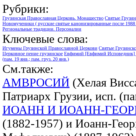
Рубрики:
Грузинская Православная Церковь. Монашество
Святые Грузин
Новомученики ( русские святые канонизированные после 1988 
Региональные традиции. Персоналии
Ключевые слова:
Игумены Грузинской Православной Церкови
Святые Грузинск
Церковное пение грузинское
Евфимий [Евфимий Исповедник] (
(пам. 19 янв.; пам. груз. 20 янв.)
См.также:
АМВРОСИЙ
(Хелая Висса
Патриарх Грузии, исп. (па
ИОАНН И ИОАНН-ГЕОР
(1882-1957) и Иоанн-Гео