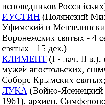
исповедников Российских
ИУСТИН
(Полянский Миха
Уфимский и Мензелинский, 
Воронежских святых - 4 с
святых - 15 дек.)
КЛИМЕНТ
(I - нач. II в.
мужей апостольских, сщмч.
Соборе Крымских святых; 
ЛУКА
(Войно-Ясенецкий 
1961), архиеп. Симфероп