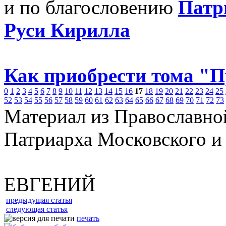
и по благословению
Патр
Руси Кирилла
Как приобрести тома "
0
1
2
3
4
5
6
7
8
9
10
11
12
13
14
15
16
17
18
19
20
21
22
23
24
25
52
53
54
55
56
57
58
59
60
61
62
63
64
65
66
67
68
69
70
71
72
73
Материал из Православно
Патриарха Московского и
ЕВГЕНИЙ
предыдущая статья
следующая статья
печать