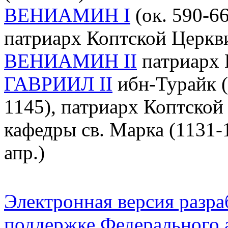
ВЕНИАМИН I
(ок. 590-661
патриарх Коптской Церкви
ВЕНИАМИН II
патриарх 
ГАВРИИЛ II
ибн-Турайк (
1145), патриарх Коптcкой
кафедры св. Марка (1131-1
апр.)
Электронная версия разр
поддержке Федерального а