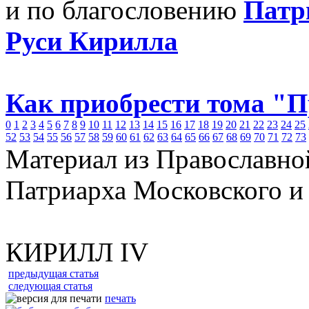
и по благословению
Патр
Руси Кирилла
Как приобрести тома "
0
1
2
3
4
5
6
7
8
9
10
11
12
13
14
15
16
17
18
19
20
21
22
23
24
25
52
53
54
55
56
57
58
59
60
61
62
63
64
65
66
67
68
69
70
71
72
73
Материал из Православно
Патриарха Московского и
КИРИЛЛ IV
предыдущая статья
следующая статья
печать