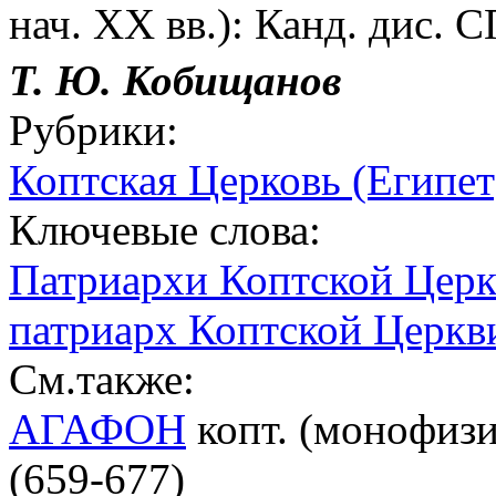
нач. XX вв.): Канд. дис. С
Т. Ю. Кобищанов
Рубрики:
Коптская Церковь (Египет
Ключевые слова:
Патриархи Коптской Цер
патриарх Коптской Церкви
См.также:
АГАФОН
копт. (монофизи
(659-677)