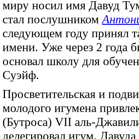
миру носил имя Давуд Тум
стал послушником
Антони
следующем году принял т
имени. Уже через 2 года 
основал школу для обучен
Суэйф.
Просветительская и подв
молодого игумена привле
(Бутроса) VII аль-Джавили
делегировал игум. Давуда