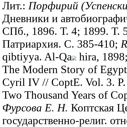
Лит.:
Порфирий (Успенский
Дневники и автобиографич
СПб., 1896. Т. 4; 1899. Т. 
Патриархия. С. 385-410;
R
qibtiyya. Al-Qa
hira, 1898
The Modern Story of Egypt'
Cyril IV // CoptE. Vol. 3. 
Two Thousand Years of Copt
Фурсова Е. Н.
Коптская Це
государственно-религ. отн