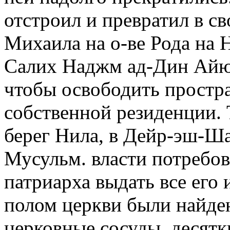
отстроил и превратил в с
Михаила на о-ве Рода на Ни
Салих Наджм ад-Дин Айюб
чтобы освободить простр
собственной резиденции. Т
берег Нила, в Дейр-эш-Шам
Мусульм. власти потребов
патриарха выдать все его
полом церкви были найде
церковные сосуды, десятк