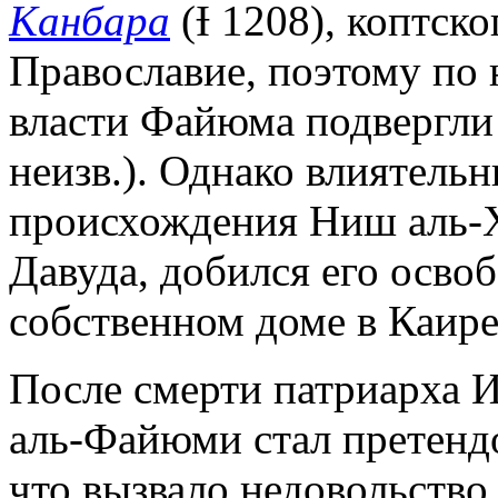
Канбара
(Ɨ 1208), коптск
Православие, поэтому по 
власти Файюма подвергли
неизв.). Однако влиятельн
происхождения Ниш аль-Х
Давуда, добился его осво
собственном доме в Каире
После смерти патриарха И
аль-Файюми стал претенд
что вызвало недовольство 