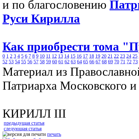
и по благословению
Патр
Руси Кирилла
Как приобрести тома "
0
1
2
3
4
5
6
7
8
9
10
11
12
13
14
15
16
17
18
19
20
21
22
23
24
25
52
53
54
55
56
57
58
59
60
61
62
63
64
65
66
67
68
69
70
71
72
73
Материал из Православно
Патриарха Московского и
КИРИЛЛ III
предыдущая статья
следующая статья
печать