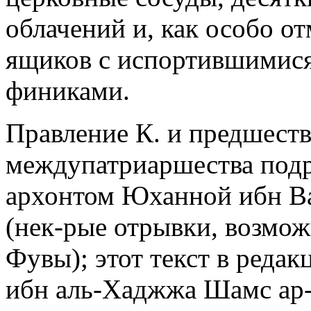
облачений и, как особо о
ящиков с испортившимис
финиками.
Правление К. и предшест
междупатриаршества под
архонтом Юханной ибн В
(нек-рые отрывки, возмож
Фувы); этот текст в реда
ибн аль-Хаджжа Шамс ар-