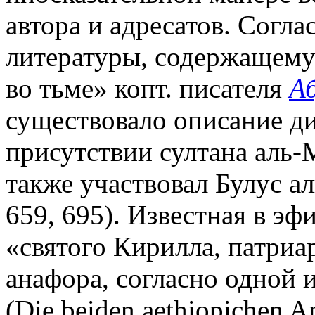
автора и адресатов. Согла
литературы, содержащемус
во тьме» копт. писателя
А
существовало описание ди
присутствии султана аль-
также участвовал Булус ал
659, 695). Известная в эф
«святого Кирилла, патриа
анафора, согласно одной 
(Die beiden aethiopichen A