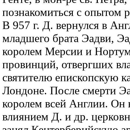
познакомиться с опытом 
В 957 г. Д. вернулся в А
младшего брата Эадви, Эа
королем Мерсии и Норту
провинций, отвергших вла
святителю епископскую каф
Лондоне. После смерти Эад
королем всей Англии. Он
влиянием Д. и др. церковн
занял Кентерберийскую а