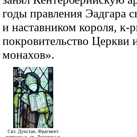
годы правления Эадгара с
и наставником короля, к-р
покровительство Церкви 
монахов».
Свт. Дунстан. Фрагмент
витража ц. св. Дунстана в