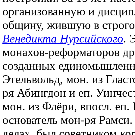
организованную и дисци
общину, жившую в строгом
Венедикта Нурсийского
. 
монахов-реформаторов др
созданных единомышленни
Этельвольд, мон. из Гласт
ря Абингдон и еп. Уинчест
мон. из Флёри, впосл. еп.
основатель мон-ря Рамси. 
делах, был советником ко