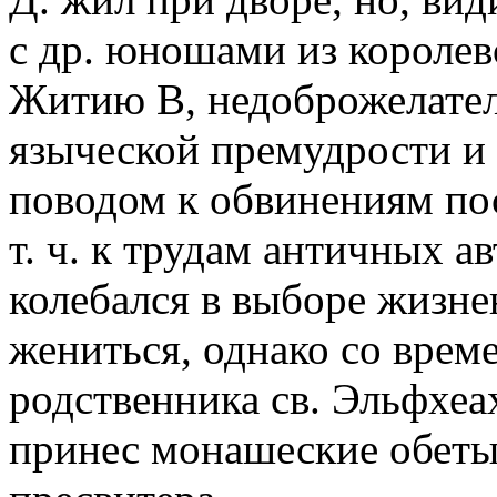
с др. юношами из королев
Житию В, недоброжелател
языческой премудрости и 
поводом к обвинениям пос
т. ч. к трудам античных а
колебался в выборе жизне
жениться, однако со врем
родственника св. Эльфхеах
принес монашеские обеты