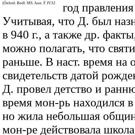
(Oxford. Bodl. MS. Aust. F. IV.32
год правления
Учитывая, что Д. был наз
в 940 г., а также др. фак
можно полагать, что святи
раньше. В наст. время на
свидетельств датой рожден
Д. провел детство и ранн
время мон-рь находился в
но жила небольшая общин
мон-ре действовала школа