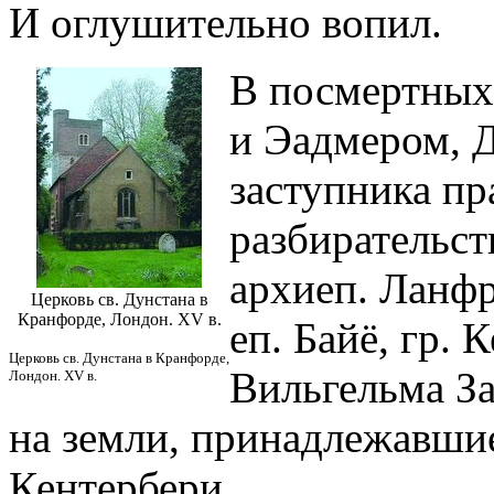
И оглушительно вопил.
В посмертных
и Эадмером, Д
заступника пр
разбирательст
архиеп. Ланфр
Церковь св. Дунстана в
Кранфорде, Лондон. XV в.
еп. Байё, гр. 
Церковь св. Дунстана в Кранфорде,
Вильгельма За
Лондон. XV в.
на земли, принадлежавши
Кентербери.