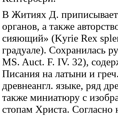
В Житиях Д. приписываетс
органов, а также авторст
сияющий» (Kyrie Rex sple
градуале). Сохранилась ру
MS. Auct. F. IV. 32), сод
Писания на латыни и греч
древнеангл. языке, ряд др
также миниатюру с изобр
стопам Христа. Согласно н