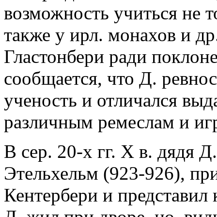
возможность учиться не т
также у ирл. монахов и д
Гластонбери ради поклон
сообщается, что Д. ревно
ученость и отличался вы
различным ремеслам и игр
В сер. 20-х гг. X в. дядя 
Этельхельм (923-926), при
Кентербери и представил 
Д. жил при дворе, но, ви