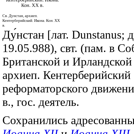
Кон. XX в.
Св. Дунстан, архиеп.
Кентерберийский. Икона. Кон. XX
в.
Ду́нстан [лат. Dunstanus; 
19.05.988), свт. (пам. в С
Британской и Ирландской 
архиеп. Кентерберийский 
реформаторского движения
в., гос. деятель.
Сохранились адресованны
Иоанна XII
и
Иоанна XIII