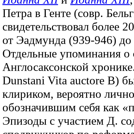
Петра в Генте (совр. Бельги
свидетельствовал более 20
от Эадмунда (939-946) до 
Отдельные упоминания о с
Англосаксонской хронике.
Dunstani Vita auctore B) б
клириком, вероятно лично
обозначившим себя как «п
Эпизоды с участием Д. со