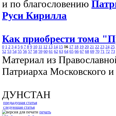
и по благословению
Патр
Руси Кирилла
Как приобрести тома "
0
1
2
3
4
5
6
7
8
9
10
11
12
13
14
15
16
17
18
19
20
21
22
23
24
25
52
53
54
55
56
57
58
59
60
61
62
63
64
65
66
67
68
69
70
71
72
73
Материал из Православно
Патриарха Московского и
ДУНСТАН
предыдущая статья
следующая статья
печать