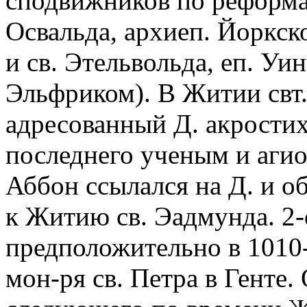
сподвижников по реформат
Освальда, архиеп. Йоркск
и св. Этельвольда, еп. Уи
Эльфриком). В Житии свт.
адресованный Д. акрости
последнего ученым и аги
Аббон ссылался на Д. и о
к Житию св. Эадмунда. 2-
предположительно в 1010-
мон-ря св. Петра в Генте