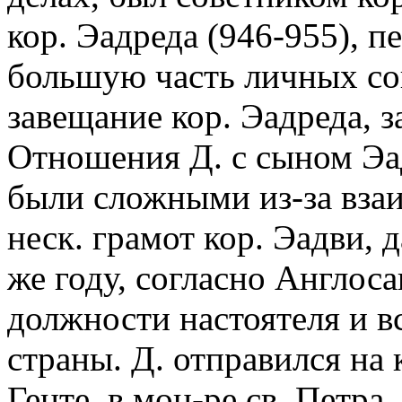
кор. Эадреда (946-955), п
большую часть личных с
завещание кор. Эадреда, з
Отношения Д. с сыном Эад
были сложными из-за вза
неск. грамот кор. Эадви, 
же году, согласно Англос
должности настоятеля и вс
страны. Д. отправился на 
Генте, в мон-ре св. Петра