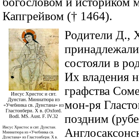
богословом и историком 
Капгрейвом († 1464).
Родители Д., 
принадлежали 
состояли в ро
Их владения н
графства Соме
Иисус Христос и свт.
Дунстан. Миниатюра из
мон-ря Гласто
«Учебника св. Дунстана» из
Гластонбери. X в. (Oxford.
поздним (рубеж
Bodl. MS. Aust. F. IV.32
Иисус Христос и свт. Дунстан.
Англосаксонск
Миниатюра из «Учебника св.
Дунстана» из Гластонбери. X в.