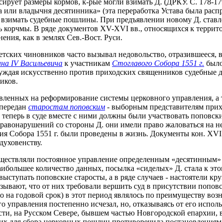
рует размеры кормов, к-рые могли взимать Д. (ДРКУ. С. 178-179)
 или владычня десятинника» (эта переработка Устава была расп
л Д. взимать судебные пошлины. При предъявлении новому Д. ста
ь корчмы. В ряде документов XV-XVI вв., относящихся к терри
ения, как в землях Сев.-Вост. Руси.
ских чиновников часто вызывал недовольство, отразившееся, в 
на IV Васильевича
к участникам
Стоглавого Собора 1551 г.
было
буждая искусственно против приходских священников судебные 
иков.
вленных на реформирование системы церковного управления, а 
 передан
старостам поповским
- выборным представителям прихо
еперь в суде вместе с ними должны были участвовать поповские
. правонарушений со стороны Д. они имели право жаловаться на 
ния Собора 1551 г. были проведены в жизнь. Документы кон. XVI
духовенству.
существляли постоянное управление определенным «десятинным»
аибольшее количество данных, посылка «сиделых» Д. стала к эт
выступать поповские старосты, а в ряде случаев - настоятели 
азывают, что от них требовали вершить суд в присутствии попов
о на годовой срок) в этот период являлось по преимуществу во
го управления постепенно исчезал, но, отказываясь от его испо
ти, на Русском Севере, бывшем частью Новгородской епархии, в 
ких для сбора церковных пошлин противоречила постановлениям