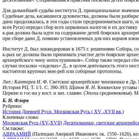
Для дальнейшей судьбы института Д. принципиальное значен
Судебные дела, касавшиеся духовенства, должны были разбирать с
дани продолжалась, в эти годы стали предприниматься шаги, 
всея Руси) передал сбор всех церковных налогов и их доставк
к-рая должна была идти на содержание детей боярских архиерей
при сборе дани Д. помимо установленных для них кормов взим
Институт Д. был ликвидирован в 1675 г. решениями Собора, со
к-рых не должны были принимать участие дети боярские архи
архиерейского чину непослушников». Собор также передал сбор
случаи посылки «сиделых» Д., в целом деятельность этого инс
настоятели крупных мон-рей или соборные протопопы.
Лит.:
Каптерев
Н
.
Ф
. Светские архиерейские чиновники в Др. 
История РЦ. Т. 1/1. С. 390-393;
Щапов
Я
.
Н
. Княжеские уставы 
Церкви и гос-ва у вост. и зап. славян: (Эпоха средневековья). М
Б. Н.
Флоря
Рубрики:
История Древней Руси. Московская Русь ( XV -XVII вв.)
Ключевые слова:
Московская Русь (XV-XVII)
Десятильники, светские архиерейс
См.также:
АВРААМИЙ
(Палицын Аверкий Иванович; ок. 1550–1626), ке