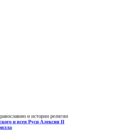
Православию и истории религии
кого и всея Руси Алексия II
рилла