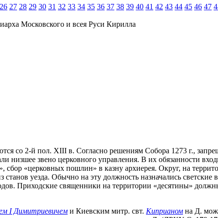
26
27
28
29
30
31
32
33
34
35
36
37
38
39
40
41
42
43
44
45
46
47
4
иарха Московского и всея Руси Кирилла
тся со 2-й пол. XIII в. Согласно решениям Собора 1273 г., запр
вывали низшее звено церковного управления. В их обязанности вхо
сбор «церковных пошлин» в казну архиерея. Округ, на территор
из станов уезда. Обычно на эту должность назначались светские 
дов. Приходские священники на территории «десятины» должны 
ем I Димитриевичем
и Киевским митр. свт.
Киприаном
на Д. мож