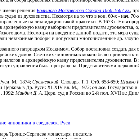
ие имели решения
Большого Московского Собора 1666-1667 гг.
, п
удьи из духовенства. Несмотря на то что в кон. 60-х - нач. 70-х
направленные на ликвидацию такой практики. В 1673 г. Новгоро
у в архиерейскую казну выборным представителям духовенства, 
ского дома. Несмотря на введение данной подати, эта мера суще
али незаконные поборы и допускали многочисленные др. злоупо
званного патриархом Иоакимом. Собор постановил создать для с
ерейских домов. Светских чиновников можно было привлекать т
 налогов в архиерейскую казну представителям духовенства. В 
титута управления была прекращена. Представителями церковной 
Руси. М., 1874;
Срезневский
. Словарь. Т. 1. Стб. 658-659;
Шимко
и Церковь в Др. Руси: XI-XIV вв. М., 1972;
он
же
. Государство и
., 1992;
Миндич
Д
.
А
. Церк. суд в России во 2-й пол. XVII в.: Дипл
кие чиновники в средневек. Руси
ларь Троице-Сергиева монастыря, писатель