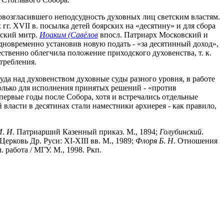
ровозгласившего неподсудность духовных лиц светским властям.
 гг. XVII в. посылка детей боярских на «десятину» и для сбора
дский митр.
Иоаким (Савёлов
впосл. Патриарх Московский и
одновременно установив новую подать - «за десятинный доход»,
ственно облегчила положение приходского духовенства, т. к.
требления.
уда над духовенством духовные суды разного уровня, в работе
олько для исполнения принятых решений - «против
первые годы после Собора, хотя и встречались отдельные
власти в десятинах стали наместники архиерея - как правило,
И
.
И
. Патриарший Казенный приказ. М., 1894;
Голубинский
.
 Церковь Др. Руси: XI-XIII вв. М., 1989;
Флоря
Б
.
Н
. Отношения
. работа / МГУ. М., 1998. Ркп.