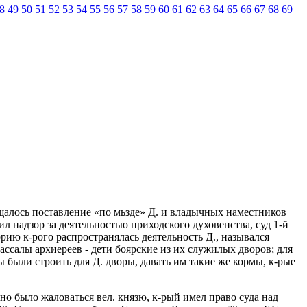
8
49
50
51
52
53
54
55
56
57
58
59
60
61
62
63
64
65
66
67
68
69
ещалось поставление «по мьзде» Д. и владычных наместников
дил надзор за деятельностью приходского духовенства, суд 1-й
ию к-рого распространялась деятельность Д., назывался
вассалы архиереев - дети боярские из их служилых дворов; для
были строить для Д. дворы, давать им такие же кормы, к-рые
но было жаловаться вел. князю, к-рый имел право суда над