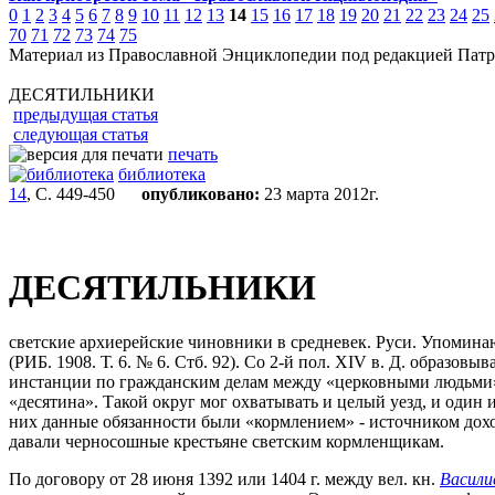
0
1
2
3
4
5
6
7
8
9
10
11
12
13
14
15
16
17
18
19
20
21
22
23
24
25
70
71
72
73
74
75
Материал из Православной Энциклопедии под редакцией Патр
ДЕСЯТИЛЬНИКИ
предыдущая статья
следующая статья
печать
библиотека
14
, С. 449-450
опубликовано:
23 марта 2012г.
ДЕСЯТИЛЬНИКИ
светские архиерейские чиновники в средневек. Руси. Упоминаю
(РИБ. 1908. Т. 6. № 6. Стб. 92). Со 2-й пол. XIV в. Д. образо
инстанции по гражданским делам между «церковными людьми», 
«десятина». Такой округ мог охватывать и целый уезд, и один 
них данные обязанности были «кормлением» - источником дохо
давали черносошные крестьяне светским кормленщикам.
По договору от 28 июня 1392 или 1404 г. между вел. кн.
Васили