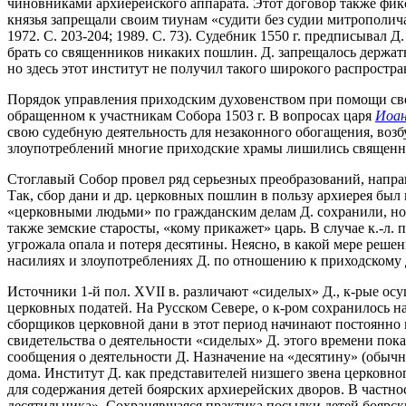
чиновниками архиерейского аппарата. Этот договор также фикси
князья запрещали своим тиунам «судити без судии митрополича
1972. С. 203-204; 1989. С. 73). Судебник 1550 г. предписыва
брать со священников никаких пошлин. Д. запрещалось держат
но здесь этот институт не получил такого широкого распростран
Порядок управления приходским духовенством при помощи свет
обращенном к участникам Собора 1503 г. В вопросах царя
Иоан
свою судебную деятельность для незаконного обогащения, воз
злоупотреблений многие приходские храмы лишились священн
Стоглавый Собор провел ряд серьезных преобразований, напра
Так, сбор дани и др. церковных пошлин в пользу архиерея был
«церковными людьми» по гражданским делам Д. сохранили, но т
также земские старосты, «кому прикажет» царь. В случае к.-л
угрожала опала и потеря десятины. Неясно, в какой мере реше
насилиях и злоупотреблениях Д. по отношению к приходскому 
Источники 1-й пол. XVII в. различают «сиделых» Д., к-рые о
церковных податей. На Русском Севере, о к-ром сохранилось н
сборщиков церковной дани в этот период начинают постоянно 
свидетельства о деятельности «сиделых» Д. этого времени пок
сообщения о деятельности Д. Назначение на «десятину» (обычн
дома. Институт Д. как представителей низшего звена церковно
для содержания детей боярских архиерейских дворов. В частнос
десятильника». Сохранявшаяся практика посылки детей боярс