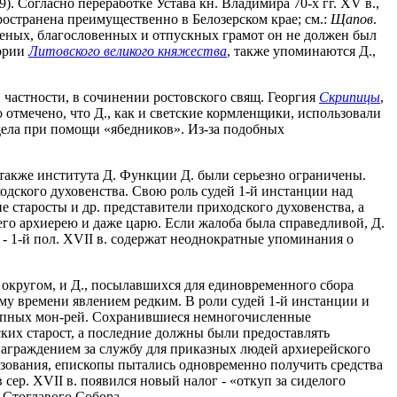
. Согласно переработке Устава кн. Владимира 70-х гг. XV в.,
ространена преимущественно в Белозерском крае; см.:
Щапов
.
вленых, благословенных и отпускных грамот он не должен был
тории
Литовского великого княжества
, также упоминаются Д.,
частности, в сочинении ростовского свящ. Георгия
Скрипицы
,
 отмечено, что Д., как и светские кормленщики, использовали
дела при помощи «ябедников». Из-за подобных
также института Д. Функции Д. были серьезно ограничены.
дского духовенства. Свою роль судей 1-й инстанции над
 старосты и др. представители приходского духовенства, а
него архиерею и даже царю. Если жалоба была справедливой, Д.
 - 1-й пол. XVII в. содержат неоднократные упоминания о
 округом, и Д., посылавшихся для единовременного сбора
ому времени явлением редким. В роли судей 1-й инстанции и
крупных мон-рей. Сохранившиеся немногочисленные
ских старост, а последние должны были предоставлять
знаграждением за службу для приказных людей архиерейского
льзования, епископы пытались одновременно получить средства
сер. XVII в. появился новый налог - «откуп за сиделого
 Стоглавого Собора.