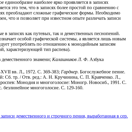
 единообразие наиболее ярко проявляется в записях
тся это тем, что в записях более простой по сравнению с
исях преобладают сложные графические формы. Необходимо
азен, что и позволяет при известном опыте различать записи
ые в записях как путевых, так и демественных песнопений.
 означает особой графической системы, а является лишь новым
ледует употреблять по отношению к монодийным записям
ой, характеризующей тип распева).
ука демественного знамени;
Калашников
Л
.
Ф
. Азбука
XVII вв. Л., 1972. С. 369-383;
Гарднер
. Богослужебное пение.
б. тр. / Отв. ред.: А. Н. Кручинина, С. П. Кравченко. Л.,
роспев: Монодия и многоголосие: Моногр. Новосиб., 1991. С.
. безлинейное многоголосие. С. 129-160.
 записи демественного и строчного пения, выработанная в сер.