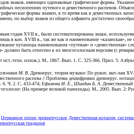
одов знаков, имеющих одинаковые графические формы. Указанное
дийных песнопениях путевого и демественного распевов. Объясняе
графические формы знамен, в то время как в демественных зап
 знамени, но выбор знаков из общего алфавита достаточно своеобр
первым годам XVII в., были систематизированы знаки, используем
шь в кон. XVIII в., так же как и наименование «казанская», не
збежание путаницы наименования «путевая» и «демественная» с
я» должно быть отнесено к их многоголосным версиям (с ремарк
 ист.-техн. излож.). М., 1867. Вып. 1. С. 325-366. Прил. 5: Азб
ажников
М
.
В
. Древнерус. теория музыки: По рукоп. мат-лам XV-
ственного распева // Проблемы дешифровки древнерус. нотаций: С
 6. Ч. 2. С. 433-474;
Ефимова
И
.
Е
.
,
Шиндин
Б
.
А
. Демественный 
оголосие: (На примере великой панихиды). М., 2005. Вып. 2: Рус
Церковное пение древнерусское
Демественная нотация, система
евнерусская традиция