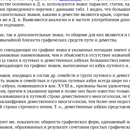
качестве основных в Д. н. используются знаки: параклит, статия, п
лении приведенного перечня с данными табл. 1 видно, что больш
лнительных знаков, какими в деместве являются крыж, сорочья н
е в Д. н. Выявляются аналогии и в частоте употребления дополн
 и подчашие.
е, так и дополнительные знаки, то общими для них являются и 
звычайной близости графических средств пути и демества.
что совпадающие по графике знаки в указанных нотациях имеют
аковые наименования, чем и объясняется отсутствие названий зн
 (а таких в путевых и демественных азбуках большинство) имеют
овпадающих по графике знаков, выписанные из азбук путевого и
ков, входящих в состав др. семейств и групп путевого и деместв
ть знаков в семействах и группах путевых азбук всегда шире п
е азбуки, появившиеся в кон. XVIII в., призваны были удовлетв
ия, причем в указанное время и позже оно было известно только
льзовавшиеся в путевой строке демественного многоголосия, не 
асшифровки демественного многоголосия, тем более они недоста
й строки строчного пения. Т. о., демественные азбуки представ
уют мн. показатели: общность графических форм, одинаковый н
наков, образованных в результате сочетания простых графичес