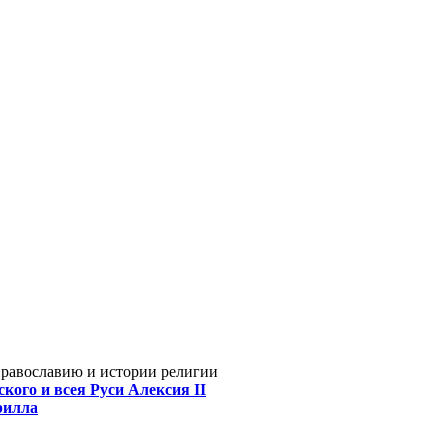
Православию и истории религии
кого и всея Руси Алексия II
рилла