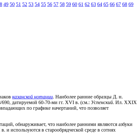
8
49
50
51
52
53
54
55
56
57
58
59
60
61
62
63
64
65
66
67
68
69
знаков
казанской нотации
. Наиболее ранние образцы Д. н.
690, датируемой 60-70-ми гг. XVI в. (см.:
Успенский
. Ил. XXIX
овпадающих по графике начертаний, что позволяет
таций, обнаруживает, что наиболее ранними являются азбуки
I в. и используются в старообрядческой среде в сотнях