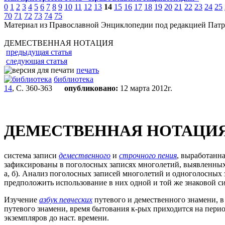
0
1
2
3
4
5
6
7
8
9
10
11
12
13
14
15
16
17
18
19
20
21
22
23
24
25
70
71
72
73
74
75
Материал из Православной Энциклопедии под редакцией Патр
ДЕМЕСТВЕННАЯ НОТАЦИЯ
предыдущая статья
следующая статья
печать
библиотека
14
, С. 360-363
опубликовано:
12 марта 2012г.
ДЕМЕСТВЕННАЯ НОТАЦИ
система записи
демественного
и
строчного пения
, выработанна
зафиксированы в поголосных записях многолетий, выявленных
а, б). Анализ поголосных записей многолетий и одноголосных
предположить использование в них одной и той же знаковой с
Изучение
азбук певческих
путевого и демественного знамени, в
путевого знамени, время бытования к-рых приходится на период с
экземпляров до наст. времени.