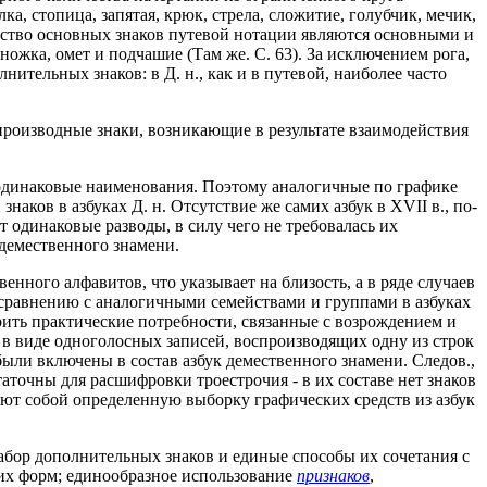
алка, стопица, запятая, крюк, стрела, сложитие, голубчик, мечик,
инство основных знаков путевой нотации являются основными и
ожка, омет и подчашие (Там же. С. 63). За исключением рога,
ительных знаков: в Д. н., как и в путевой, наиболее часто
производные знаки, возникающие в результате взаимодействия
 одинаковые наименования. Поэтому аналогичные по графике
аков в азбуках Д. н. Отсутствие же самих азбук в XVII в., по-
 одинаковые разводы, в силу чего не требовалась их
 демественного знамени.
енного алфавитов, что указывает на близость, а в ряде случаев
о сравнению с аналогичными семействами и группами в азбуках
орить практические потребности, связанные с возрождением и
 в виде одноголосных записей, воспроизводящих одну из строк
были включены в состав азбук демественного знамени. Следов.,
точны для расшифровки троестрочия - в их составе нет знаков
ляют собой определенную выборку графических средств из азбук
абор дополнительных знаков и единые способы их сочетания с
ких форм; единообразное использование
признаков
,