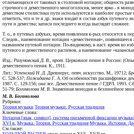
отличающихся от таковых в столповой нотации; общность разв
строчного и демественного многоголосия, менее ярко - в моно
демеством стилистики пути используются и наиболее простые 
отметить, что и те и др. знаки входят в состав азбук путевого
пути и демества; записи последнего всегда выглядят сложнее.
Т. о., в путевых азбуках, время появления к-рых относится к 
Следов., наименование нотации «демественная», появившееся ли
названием путевой нотации. По-видимому, в наст. время во и
путевого и демественного распевов, а наименование «казанска
Изд.:
Разумовский
Д
.
В
.
,
прот
. Церковное пение в России: (Опыт
демественного пения. К., 1911.
Лит.:
Успенский
Н
.
Д
. Древнерус. певч. искусство. М., 19712;
Бр
С. 528-537;
Пожидаева
Г
.
А
. Об особенностях расшифровки деме
1987. С. 129-156;
она
же
. Демественное пение // ГДРЛ. 1993. Сб.
51-79;
Богомолова
М
.
В
. Знаменная монодия и безлинейное мног
М. В.
Богомолова
Рубрики:
Теория музыки
Теория музыки. Русская традиция
Ключевые слова:
Нотация [знак, символ], система письменной фиксации музыки
XVI в.
Музыка. Теория. Русская традиция
Музыка. История. Др
См.также:
БОЛЬШОЙ РАСПЕВ
стиль пения в XVI - XVII вв.