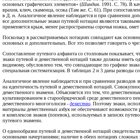
основных графических элементов» (
Шиндин
. 1991. С. 78). В 
врахия, ключ, скамеица, осока (Там же. С. 61). При сопостав
в Д. н. Аналогичное явление наблюдается и при сравнении допо
все дополнительные знаки путевой нотации являются таковыми ж
применяется крыж, менее распространены сорочья ножка, омет
Поскольку в рассматриваемых нотациях совпадают как основны
основных и дополнительных. Все это позволяет говорить о чре
Сопоставление путевого алфавита со столповым показывает, 
знаки путевой и демественной нотаций также должны иметь один
видимому, обусловлено тем, что совпадающие по графике знаки
специальная систематизация. В таблицах 2 и 3 даны разводы с
Аналогичное явление наблюдается и при сравнении разводов зна
на идентичность путевой и демественной нотаций. Совокупнос
демественного знамени. Объясняется это тем, что демественны
культивированием в старообрядческой среде демественного пен
демественного многоголосия -
демество
. Поэтому знаки, испо
материалы демественных азбук не обеспечивают возможности р
и комплексов знаков (попевок), используемых в записях путево
путевого знамени.
О единообразии путевой и демественной нотаций свидетельств
основными начертаниями; наличие в обеих нотациях сложных з