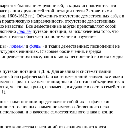
дваряется бытованием рукописей, в к-рых используются эти
олее ранних рукописей этой нотации почти 2 столетиями
к, 1606-1612 гг.). Объяснить отсутствие демественных азбук в
ла практическую направленность, отсутствие демественных
о известны. Все демественные азбуки представляют собой
алогично
Граням
путевой нотации, за исключением того, что
 значительно облегчает их понимание и изучение.
ицы -
попевки
и
фиты
- в ткани демественных песнопений не
уктурных единицах. Гласовые обозначения, изредка
определенном гласе; запись таких песнопений во всем сходна
 путевой нотации и Д. н. Для анализа и систематизации
анный на графической близости начертаний знамен: все знаки
имеют вариантные начертания; знаки 2-го типа объединяются в
ия, челюстка, крыж), и знамена, входящие в состав семейств и
 1).
ьные знаки нотации представляют собой их графические
личие от основных знамен не имеют собственного певч.
ь использован и в качестве самостоятельного знака в конце
рного количества начертаний из ограниченного круга