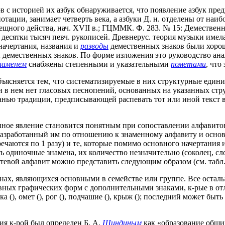
в с историей их азбук обнаруживается, что появление азбук пре
ации, занимает четверть века, а азбуки Д. н. отделены от наиб
щного действа, нач. XVII в.; ГЦММК. Ф. 283. № 15: Демественни
ь десятки тысяч певч. рукописей. Древнерус. теория музыки име
 начертания, названия и
разводы
демественных знаков были хорош
ы демественных знаков. По форме изложения это руководство ан
наменем
снабжены степенными и указательными
пометами
, что
ъясняется тем, что систематизируемые в них структурные един
 в нем нет гласовых песнопений, основанных на указанных стр
нью традиции, предписывающей распевать тот или иной текст в 
нное явление становится понятным при сопоставлении алфавитов
разработанный им по отношению к знаменному алфавиту и основ
ечаются по 1 разу) и те, которые помимо основного начертания 
одиночные знамена, их количество незначительно (соколец, слог
утевой алфавит можно представить следующим образом (см. табл.
енах, являющихся основными в семействе или группе. Все остал
вных графических форм с дополнительными знаками, к-рые в от
 (), омет (), рог (), подчашие (), крыж (); последний может быт
ия к-рой был определен Б. А.
Шиндиным
как «образование обши