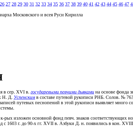
26
27
28
29
30
31
32
33
34
35
36
37
38
39
40
41
42
43
44
45
46
47
4
иарха Московского и всея Руси Кирилла
Я
я в сер. XVI в.
государевыми певчими дьяками
на основе фонда 
 Н. Д.
Успенским
в составе путевой рукописи РНБ. Солов. № 763/
 записей путевых песнопений в этой рукописи выявляет много с
истемы.
 к-рых изложен основной фонд певч. знаков соответствующих но
 1603 г. до 90-х гг. XVII в. Азбуки Д. н. появились в кон. XVII