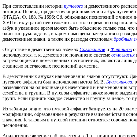
При сопоставлении истории
путевого
и демественного распево
нотации. Период, предшествующий появлению азбук путевой нот
(РГАДА. Ф. 188. № 1696: Сб. обиходных песнопений с чином пе
XVII в. их утратой невозможно - от этого времени сохранилис
азбук в указанное время может быть объяснено только тем, что
один тип руководства, в к-ром помещены начертания и развод
демественные знаки, а также их разводы столповым
дробным з
Отсутствие в демественных азбуках
Согласников
и
Фитников
об
используются, т. к. демество не подчинено системе
осмогласия
и
встречающиеся в демественных песнопениях, являются лишь да
с записью внегласовых песнопений демества.
В демественных азбуках наименования знаков отсутствуют. Да
путевого алфавита был использован метод М. В.
Бражникова
, 
разделяются на одиночные (их начертания и наименования встр
семейства и группы. В путевом алфавите также можно выделить 
групп. Если принять каждое семейство и группу за целое, то п
Из таблицы видно, что путевой алфавит базируется на 20 знам
модификации, образованные в результате взаимодействия осно
значения. К таковым в путевой нотации относятся: сорочья ножка
песнопения.
Аналогичное явление наблюдается и в Д. н., принцип построен